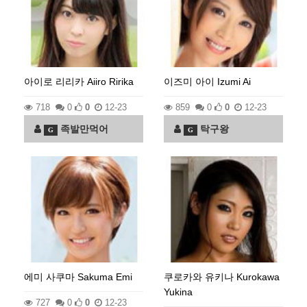
아이로 리리카 Aiiro Ririka
이즈미 아이 Izumi Ai
718
0
0
12-23
859
0
0
12-23
족발만먹어
탁구왕
G
G
에미 사쿠마 Sakuma Emi
쿠로카와 유키나 Kurokawa
Yukina
727
0
0
12-23