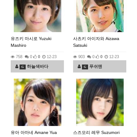
유즈키 마시로 Yuzuki
사츠키 아이자와 Aizawa
Mashiro
Satsuki
758
0
0
12-23
903
0
0
12-23
하늘색바다
푸쉬맨
G
G
유아 아마네 Amane Yua
스즈모리 레무 Suzumori