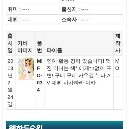
취미
: ----
출신지
:
----
데뷔
: ----
소속사
: ----
출
제
시
커버
품
작
일
이미지
번
타이틀
사
20
MI
연예 활동 경력 있습니다! 멋
M
18
F
진 미녀는 섹* 에게つ없이 표
O
년
D-
변! 구네 구네 카우걸 누나 A
...
2
03
V 데뷔 사사하라 미카
월
4
24
일
웹하드순위