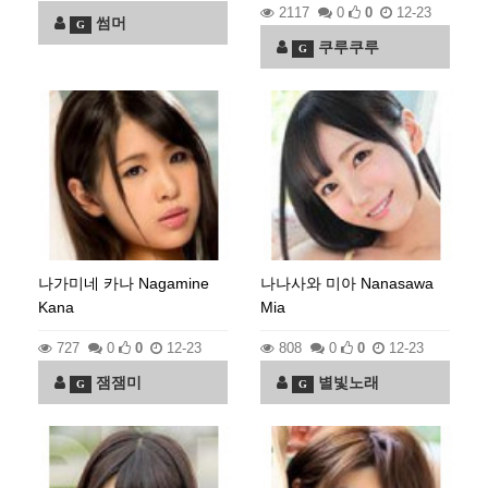
2117
0
0
12-23
썸머
G
쿠루쿠루
G
나가미네 카나 Nagamine
나나사와 미아 Nanasawa
Kana
Mia
727
0
0
12-23
808
0
0
12-23
잼잼미
별빛노래
G
G