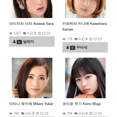
아이자와 사라 Aizawa Sara
카와하라 카나에 Kawahara
Kanae
1327
0
0
12-23
778
0
0
12-23
딜레마
G
쿠바세
G
미타니 유키에 Mitani Yukie
코이로 무기 Koiro Mugi
781
0
0
12-23
708
0
0
12-23