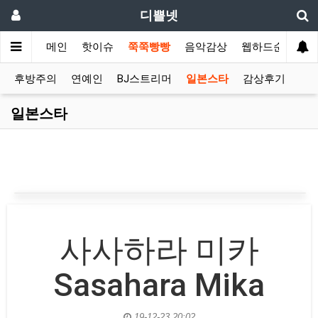
디쁠넷
메인
핫이슈
쭉쭉빵빵
음악감상
웹하드순위
후방주의
연예인
BJ스트리머
일본스타
감상후기
일본스타
사사하라 미카
Sasahara Mika
19-12-23 20:02