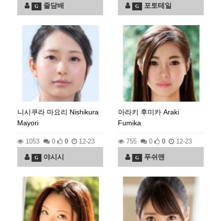
줄담배
포토테일
G
G
니시쿠라 마요리 Nishikura
아라키 후미카 Araki
Mayori
Fumika
1053
0
0
12-23
755
0
0
12-23
야시시
푸쉬맨
G
G