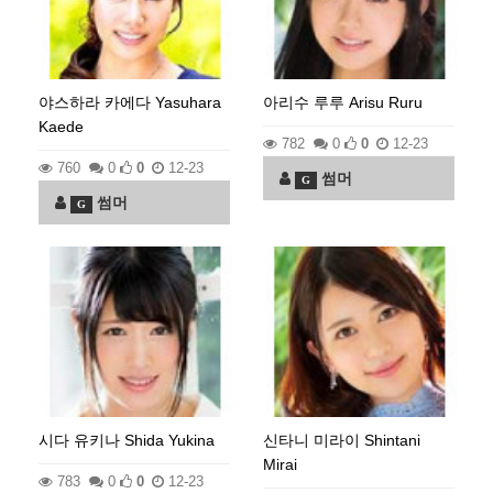
야스하라 카에다 Yasuhara
아리수 루루 Arisu Ruru
Kaede
782
0
0
12-23
760
0
0
12-23
썸머
G
썸머
G
시다 유키나 Shida Yukina
신타니 미라이 Shintani
Mirai
783
0
0
12-23