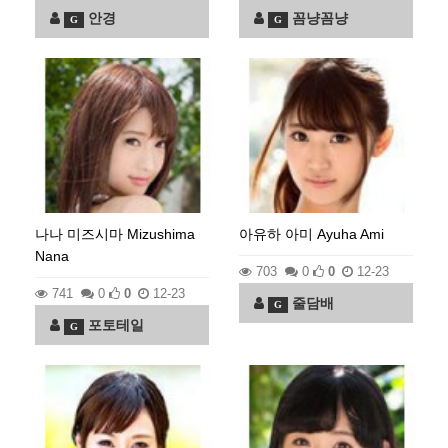
안경
꼼냥꼼냥
G
G
나나 미즈시마 Mizushima
아유하 아미 Ayuha Ami
Nana
703
0
0
12-23
741
0
0
12-23
줄담배
G
포토테일
G