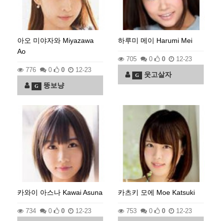
아오 미야자와 Miyazawa
하루미 메이 Harumi Mei
Ao
705
0
0
12-23
776
0
0
12-23
웃고살자
G
뚱보냥
G
카와이 아스나 Kawai Asuna
카츠키 모에 Moe Katsuki
734
0
0
12-23
753
0
0
12-23