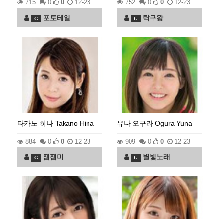
715
0
0
12-23
752
0
0
12-23
포토테일
탁구왕
G
G
타카노 히나 Takano Hina
유나 오구라 Ogura Yuna
884
0
0
12-23
909
0
0
12-23
잼잼미
별빛노래
G
G