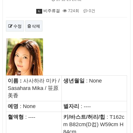
비주류걸
724회
0건
G
수정
삭제
본문
이름 :
사사하라 미카 /
생년월일
:
None
Sasahara Mika / 笹原
美香
예명
: None
별자리
: ----
혈액형
: ----
키/바스트/허리/힙
: T162c
m B82cm(D컵) W59cm H
84cm