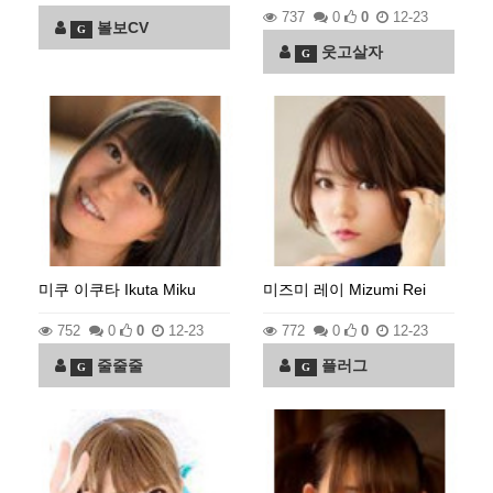
737
0
0
12-23
볼보CV
G
웃고살자
G
미쿠 이쿠타 Ikuta Miku
미즈미 레이 Mizumi Rei
752
0
0
12-23
772
0
0
12-23
줄줄줄
플러그
G
G