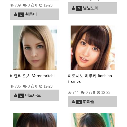
709
0
0
12-23
별빛노래
G
흰둥이
G
바렌타 릿치 Varentaritchi
이토시노 하루카 Itoshino
Haruka
736
0
0
12-23
744
0
0
12-23
너도나도
G
휘파람
G