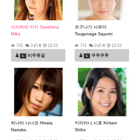
사사하라 미카 Sasahara
츠구나가 사유미
Mika
Tsugunaga Sayumi
725
0
0
12-23
771
0
0
12-23
비주류걸
쿠루쿠루
G
G
히나타 나나코 Hinata
키리타니 시호 Kiritani
Nanako
Shiho