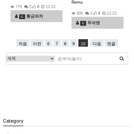
Remu
779
0
0
12-23
900
0
0
12-23
황금와치
G
푸쉬맨
G
처음
이전
6
7
8
9
10
다음
맨끝
Category