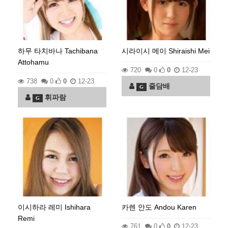
하무 타치바나 Tachibana
시라이시 메이 Shiraishi Mei
Attohamu
720
0
0
12-23
738
0
0
12-23
줄담배
G
휘파람
G
이시하라 레미 Ishihara
카렌 안도 Andou Karen
Remi
761
0
0
12-23