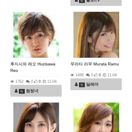
볼보CV
G
후지사와 레오 Huzisawa
무라타 라무 Murata Ramu
Reo
1488
0
0
11-04
1762
0
0
11-04
딜레마
G
썸씽녀
G