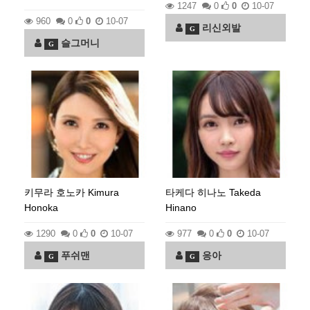
1247
0
0
10-07
960
0
0
10-07
리신외발
G
슬그머니
G
키무라 호노카 Kimura
타케다 히나노 Takeda
Honoka
Hinano
1290
0
0
10-07
977
0
0
10-07
푸쉬맨
응아
G
G