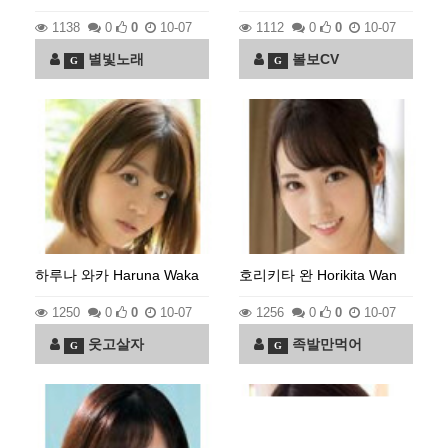
1138
0
0
10-07
1112
0
0
10-07
별빛노래
볼보CV
G
G
하루나 와카 Haruna Waka
호리키타 완 Horikita Wan
1250
0
0
10-07
1256
0
0
10-07
웃고살자
족발만먹어
G
G