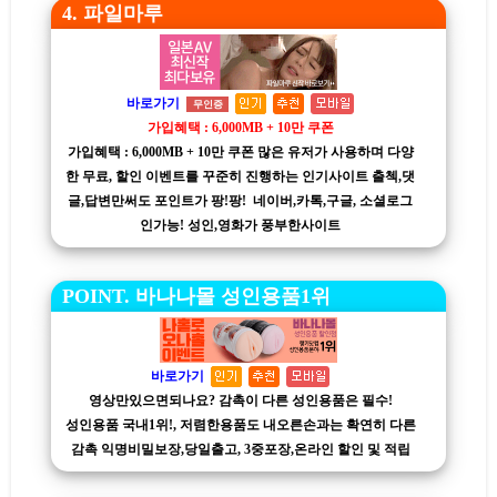
4. 파일마루
바로가기
무인증
가입혜택 : 6,000MB + 10만 쿠폰
가입혜택 : 6,000MB + 10만 쿠폰 많은 유저가 사용하며 다양
한 무료, 할인 이벤트를 꾸준히 진행하는 인기사이트 출첵,댓
글,답변만써도 포인트가 팡!팡! 네이버,카톡,구글, 소셜로그
인가능! 성인,영화가 풍부한사이트
POINT. 바나나몰 성인용품1위
바로가기
영상만있으면되나요? 감촉이 다른 성인용품은 필수!
성인용품 국내1위!, 저렴한용품도 내오른손과는 확연히 다른
감촉 익명비밀보장,당일출고, 3중포장,온라인 할인 및 적립