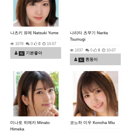
나츠키 유메 Natsuki Yume
나리타 츠무기 Narita
Tsumugi
1078
0
0
10-07
1037
0
0
10-07
기분좋아
G
흰둥이
G
미나토 히메카 Minato
코노하 미우 Konoha Miu
Himeka