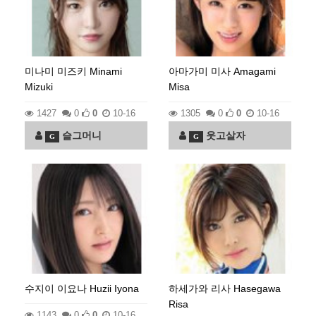
미나미 미즈키 Minami
아마가미 미사 Amagami
Mizuki
Misa
1427
0
0
10-16
1305
0
0
10-16
슬그머니
웃고살자
G
G
수지이 이요나 Huzii Iyona
하세가와 리사 Hasegawa
Risa
1143
0
0
10-16