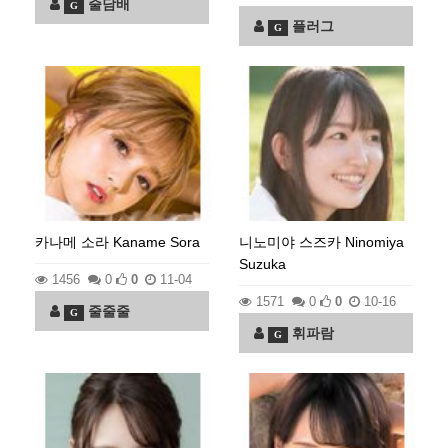
줄담배
G
플러그
G
카나메 소라 Kaname Sora
니노미야 스즈카 Ninomiya
Suzuka
1456
0
0
11-04
1571
0
0
10-16
줄줄줄
G
휘파람
G