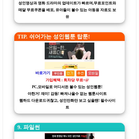
성인영상과 영화 드라마의 업데이트가 빠르며,무료포인트와
매달 무료쿠폰을 배포, 유아들이 볼수 있는 아동용 자료도 보
유
TIP. 쉬어가는 성인웹툰 탑툰!
바로가기
무인증
가입혜택 : 회차당 무료+@
PC,모바일로 어디서든 볼수 있는 성인웹툰!
야한거! 재미! 감동! 빠져나올수 없는 웹툰사이트
웹하드 다운로드귀찮고, 성인만화만 보고 싶을땐! 필수사이
트
9. 파일썬