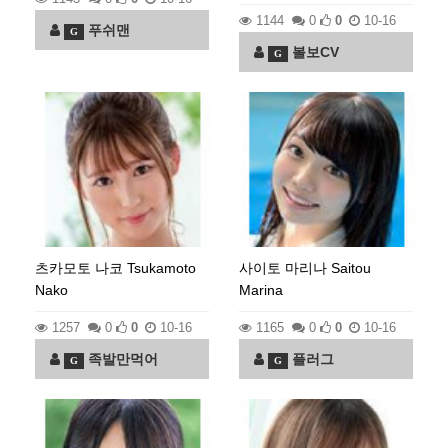
1144
0
0
10-16
푸쉬맨
G
볼보CV
G
츠카모토 나코 Tsukamoto
사이토 마리나 Saitou
Nako
Marina
1257
0
0
10-16
1165
0
0
10-16
족발만먹어
플러그
G
G