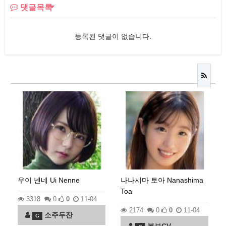
댓글목록
등록된 댓글이 없습니다.
우이 넨네 Ui Nenne
나나시마 토아 Nanashima
Toa
3318
0
0
11-04
2174
0
0
11-04
소주두잔
G