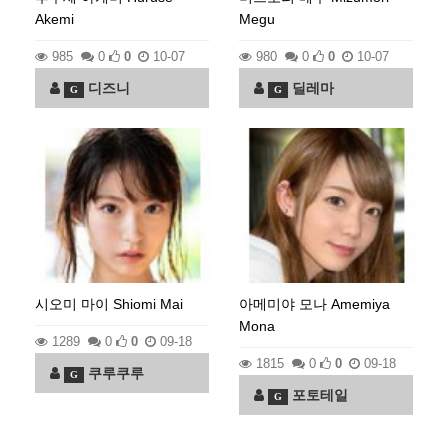
Akemi
Megu
985
0
0
10-07
980
0
0
10-07
디즈니
딜레마
G
G
시오미 마이 Shiomi Mai
아메미야 모나 Amemiya
Mona
1289
0
0
09-18
1815
0
0
09-18
쿠루쿠루
G
포토테일
G