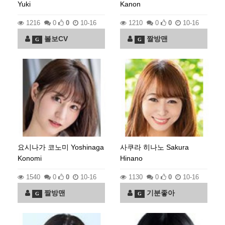
Yuki
Kanon
1216
0
0
10-16
1210
0
0
10-16
볼보CV
짤방맨
G
G
요시나가 코노미 Yoshinaga
사쿠라 히나노 Sakura
Konomi
Hinano
1540
0
0
10-16
1130
0
0
10-16
짤방맨
기분좋아
G
G