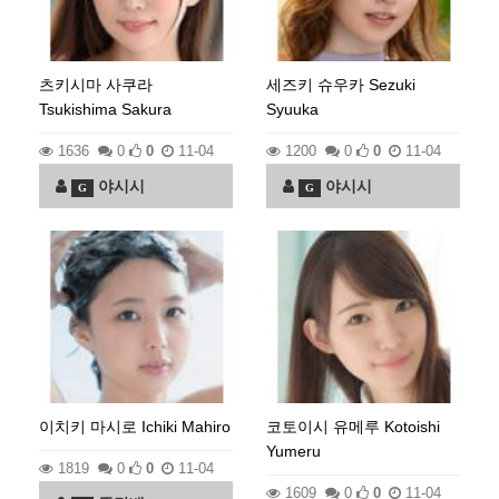
츠키시마 사쿠라
세즈키 슈우카 Sezuki
Tsukishima Sakura
Syuuka
1636
0
0
11-04
1200
0
0
11-04
야시시
야시시
G
G
이치키 마시로 Ichiki Mahiro
코토이시 유메루 Kotoishi
Yumeru
1819
0
0
11-04
1609
0
0
11-04