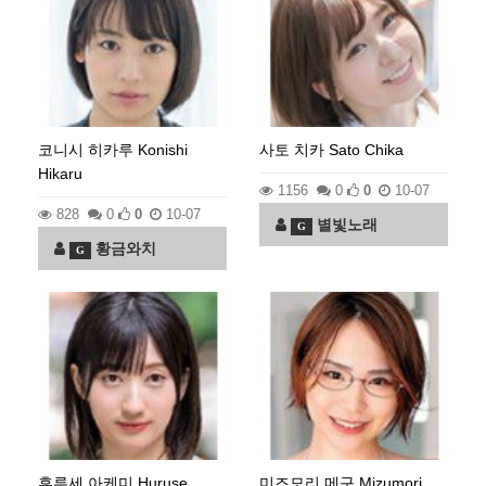
코니시 히카루 Konishi
사토 치카 Sato Chika
Hikaru
1156
0
0
10-07
828
0
0
10-07
별빛노래
G
황금와치
G
후루세 아케미 Huruse
미즈모리 메구 Mizumori