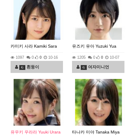
카미키 사라 Kamiki Sara
유즈키 유아 Yuzuki Yua
1097
0
0
10-16
1205
0
0
10-07
흰둥이
여자미니언
G
G
유우키 우라라 Yuuki Urara
타나카 미야 Tanaka Miya