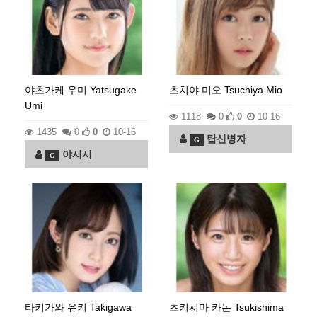
야츠가케 우미 Yatsugake
츠치야 미오 Tsuchiya Mio
Umi
1118
0
0
10-16
1435
0
0
10-16
탑신병자
G
야시시
G
타키가와 유키 Takigawa
츠키시마 카논 Tsukishima