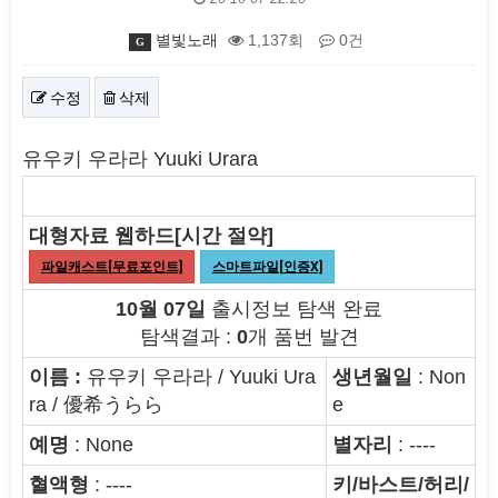
별빛노래
1,137회
0건
G
수정
삭제
본문
유우키 우라라 Yuuki Urara
대형자료 웹하드[시간 절약]
파일캐스트[무료포인트]
스마트파일[인증X]
10월 07일
출시정보 탐색 완료
탐색결과 :
0
개 품번 발견
이름 :
유우키 우라라 / Yuuki Ura
생년월일
: Non
ra / 優希うらら
e
예명
: None
별자리
: ----
혈액형
: ----
키/바스트/허리/