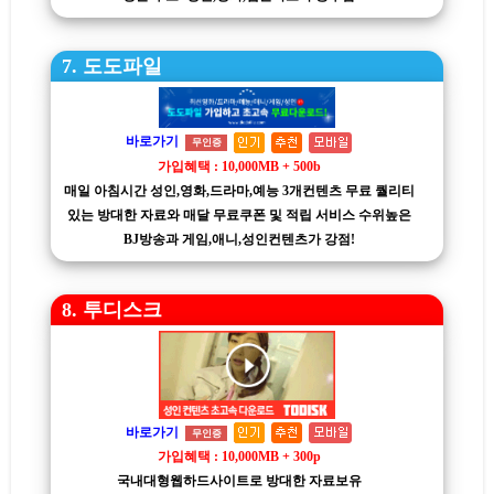
7. 도도파일
바로가기
무인증
가입혜택 : 10,000MB + 500b
매일 아침시간 성인,영화,드라마,예능 3개컨텐츠 무료 퀄리티
있는 방대한 자료와 매달 무료쿠폰 및 적립 서비스 수위높은
BJ방송과 게임,애니,성인컨텐츠가 강점!
8. 투디스크
바로가기
무인증
가입혜택 : 10,000MB + 300p
국내대형웹하드사이트로 방대한 자료보유