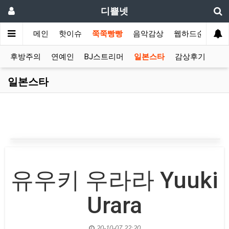
디쁠넷
메인
핫이슈
쭉쭉빵빵
음악감상
웹하드순위
후방주의
연예인
BJ스트리머
일본스타
감상후기
일본스타
유우키 우라라 Yuuki
Urara
20-10-07 22:20