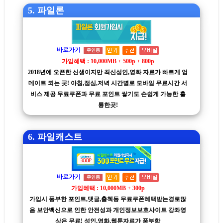
5. 파일론
바로가기
무인증
가입혜택 : 10,000MB + 500p + 800p
2018년에 오픈한 신생이지만 최신성인,영화 자료가 빠르게 업
데이트 되는 곳! 아침,점심,저녁 시간별로 모바일 무료시간 서
비스 제공 무료쿠폰과 무료 포인트 쌓기도 손쉽게 가능한 훌
륭한곳!
6. 파일캐스트
바로가기
무인증
가입혜택 : 10,000MB + 300p
가입시 풍부한 포인트,댓글,출첵등 무료쿠폰혜택받는경로많
음 보안백신으로 인한 안전성과 개인정보보호사이트 강좌영
상은 무료! 성인,영화,웹툰자료가 풍부함