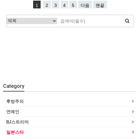
1
2
3
4
5
다음
맨끝
Category
후방주의
연예인
BJ스트리머
일본스타