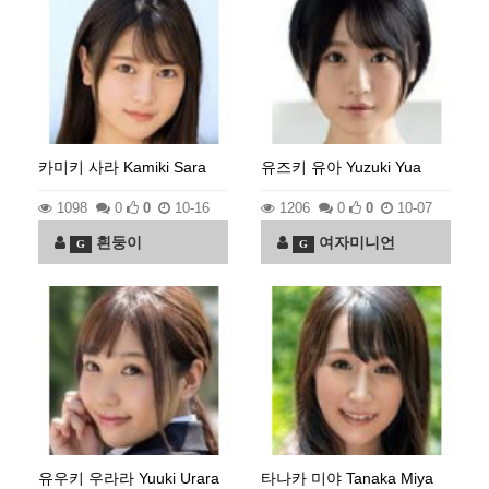
카미키 사라 Kamiki Sara
유즈키 유아 Yuzuki Yua
1098
0
0
10-16
1206
0
0
10-07
흰둥이
여자미니언
G
G
유우키 우라라 Yuuki Urara
타나카 미야 Tanaka Miya