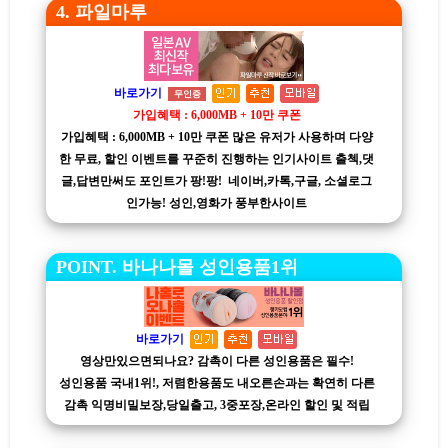
4. 파일마루
바로가기
무인증
가입혜택 : 6,000MB + 10만 쿠폰
가입혜택 : 6,000MB + 10만 쿠폰 많은 유저가 사용하며 다양
한 무료, 할인 이벤트를 꾸준히 진행하는 인기사이트 출첵,댓
글,답변만써도 포인트가 팡!팡! 네이버,카톡,구글, 소셜로그
인가능! 성인,영화가 풍부한사이트
POINT. 바나나몰 성인용품1위
바로가기
영상만있으면되나요? 감촉이 다른 성인용품은 필수!
성인용품 국내1위!, 저렴한용품도 내오른손과는 확연히 다른
감촉 익명비밀보장,당일출고, 3중포장,온라인 할인 및 적립