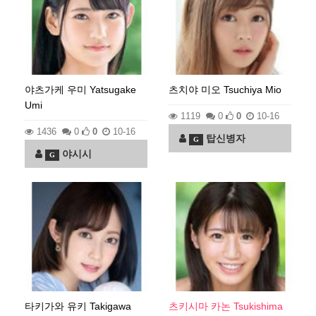
야츠가케 우미 Yatsugake
츠치야 미오 Tsuchiya Mio
Umi
1119
0
0
10-16
1436
0
0
10-16
탑신병자
G
야시시
G
타키가와 유키 Takigawa
츠키시마 카논 Tsukishima