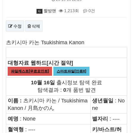
짤방맨
1,213회
0건
G
수정
삭제
본문
츠키시마 카논 Tsukishima Kanon
대형자료 웹하드[시간 절약]
파일캐스트[무료포인트]
스마트파일[인증X]
10월 16일
출시정보 탐색 완료
탐색결과 :
0
개 품번 발견
이름 :
츠키시마 카논 / Tsukishima
생년월일
: No
Kanon / 月島かのん
ne
예명
: None
별자리
: ----
혈액형
: ----
키/바스트/허