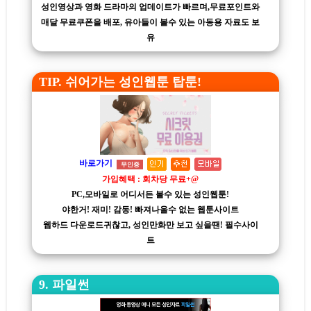
성인영상과 영화 드라마의 업데이트가 빠르며,무료포인트와
매달 무료쿠폰을 배포, 유아들이 볼수 있는 아동용 자료도 보
유
TIP. 쉬어가는 성인웹툰 탑툰!
바로가기
무인증
가입혜택 : 회차당 무료+@
PC,모바일로 어디서든 볼수 있는 성인웹툰!
야한거! 재미! 감동! 빠져나올수 없는 웹툰사이트
웹하드 다운로드귀찮고, 성인만화만 보고 싶을땐! 필수사이
트
9. 파일썬