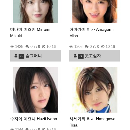
미나미 미즈키 Minami
아마가미 미사 Amagami
Mizuki
Misa
1428
0
0
10-16
1306
0
0
10-16
슬그머니
웃고살자
G
G
수지이 이요나 Huzii Iyona
하세가와 리사 Hasegawa
Risa
1144
0
0
10-16