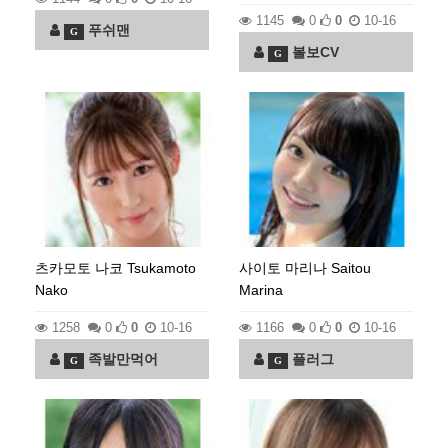
1145
0
0
10-16
푸쉬맨
G
볼보CV
G
츠카모토 나코 Tsukamoto
사이토 마리나 Saitou
Nako
Marina
1258
0
0
10-16
1166
0
0
10-16
족발만먹어
플러그
G
G