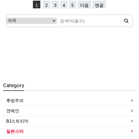
1
2
3
4
5
다음
맨끝
Category
후방주의
연예인
BJ스트리머
일본스타