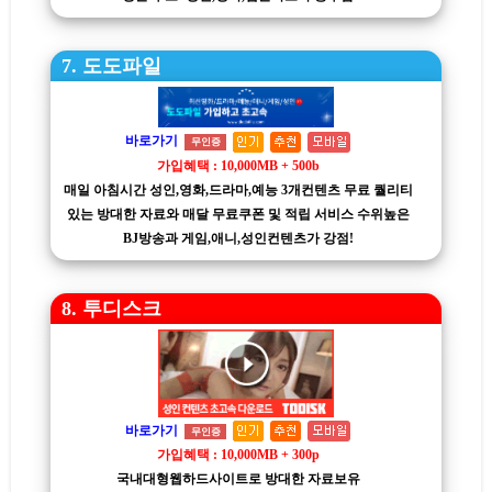
7. 도도파일
바로가기
무인증
가입혜택 : 10,000MB + 500b
매일 아침시간 성인,영화,드라마,예능 3개컨텐츠 무료 퀄리티
있는 방대한 자료와 매달 무료쿠폰 및 적립 서비스 수위높은
BJ방송과 게임,애니,성인컨텐츠가 강점!
8. 투디스크
바로가기
무인증
가입혜택 : 10,000MB + 300p
국내대형웹하드사이트로 방대한 자료보유