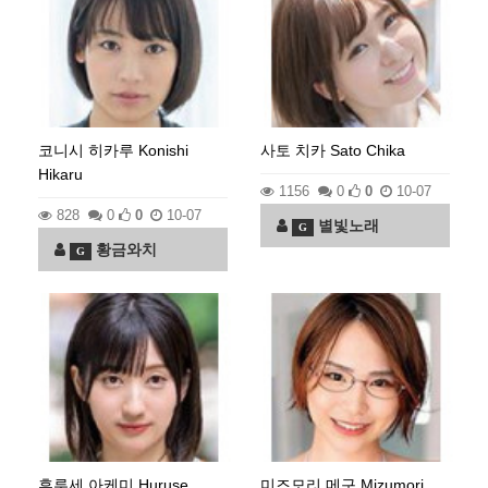
코니시 히카루 Konishi
사토 치카 Sato Chika
Hikaru
1156
0
0
10-07
828
0
0
10-07
별빛노래
G
황금와치
G
후루세 아케미 Huruse
미즈모리 메구 Mizumori