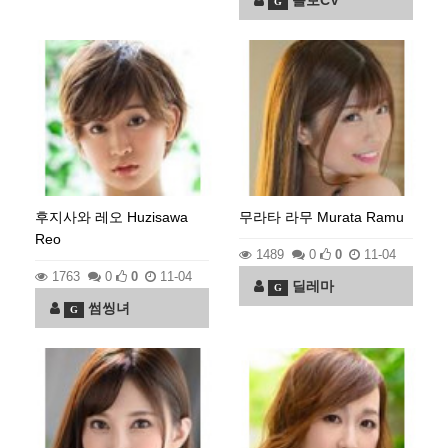
볼보CV
G
후지사와 레오 Huzisawa
무라타 라무 Murata Ramu
Reo
1489
0
0
11-04
1763
0
0
11-04
딜레마
G
썸씽녀
G