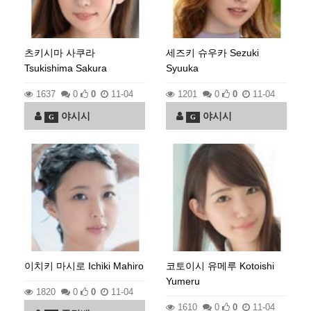
츠키시마 사쿠라
세즈키 슈우카 Sezuki
Tsukishima Sakura
Syuuka
1637
0
0
11-04
1201
0
0
11-04
야시시
야시시
G
G
이치키 마시로 Ichiki Mahiro
코토이시 유메루 Kotoishi
Yumeru
1820
0
0
11-04
1610
0
0
11-04