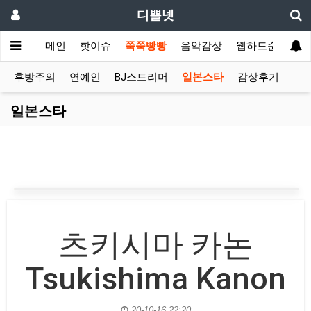
디쁠넷
메인
핫이슈
쭉쭉빵빵
음악감상
웹하드순위
후방주의
연예인
BJ스트리머
일본스타
감상후기
일본스타
츠키시마 카논
Tsukishima Kanon
20-10-16 22:20