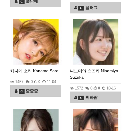
줄담배
G
플러그
G
카나메 소라 Kaname Sora
니노미야 스즈카 Ninomiya
Suzuka
1457
0
0
11-04
1572
0
0
10-16
줄줄줄
G
휘파람
G