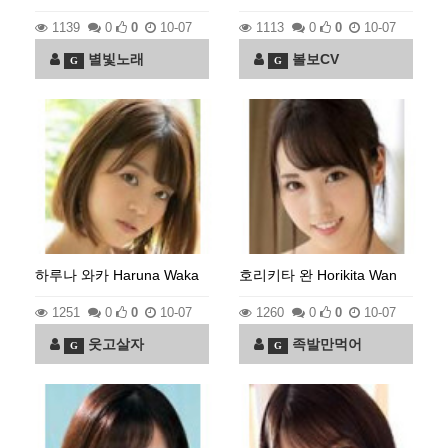
1139
0
0
10-07
1113
0
0
10-07
별빛노래
볼보CV
G
G
하루나 와카 Haruna Waka
호리키타 완 Horikita Wan
1251
0
0
10-07
1260
0
0
10-07
웃고살자
족발만먹어
G
G