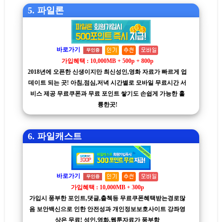
5. 파일론
바로가기
무인증
가입혜택 : 10,000MB + 500p + 800p
2018년에 오픈한 신생이지만 최신성인,영화 자료가 빠르게 업
데이트 되는 곳! 아침,점심,저녁 시간별로 모바일 무료시간 서
비스 제공 무료쿠폰과 무료 포인트 쌓기도 손쉽게 가능한 훌
륭한곳!
6. 파일캐스트
바로가기
무인증
가입혜택 : 10,000MB + 300p
가입시 풍부한 포인트,댓글,출첵등 무료쿠폰혜택받는경로많
음 보안백신으로 인한 안전성과 개인정보보호사이트 강좌영
상은 무료! 성인,영화,웹툰자료가 풍부함