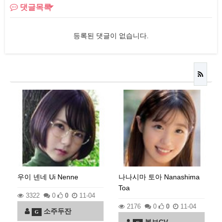
댓글목록
등록된 댓글이 없습니다.
우이 넨네 Ui Nenne
나나시마 토아 Nanashima
Toa
3322
0
0
11-04
2176
0
0
11-04
소주두잔
G