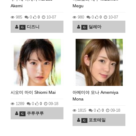
Akemi
Megu
985
0
0
10-07
980
0
0
10-07
디즈니
딜레마
G
G
시오미 마이 Shiomi Mai
아메미야 모나 Amemiya
Mona
1289
0
0
09-18
1815
0
0
09-18
쿠루쿠루
G
포토테일
G