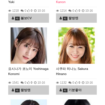
Yuki
Kanon
1218
0
0
10-16
1214
0
0
10-16
볼보CV
짤방맨
G
G
요시나가 코노미 Yoshinaga
사쿠라 히나노 Sakura
Konomi
Hinano
1541
0
0
10-16
1132
0
0
10-16
짤방맨
기분좋아
G
G