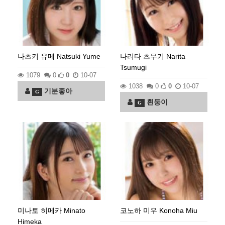
나츠키 유메 Natsuki Yume
나리타 츠무기 Narita
Tsumugi
1079
0
0
10-07
1038
0
0
10-07
기분좋아
G
흰둥이
G
미나토 히메카 Minato
코노하 미우 Konoha Miu
Himeka