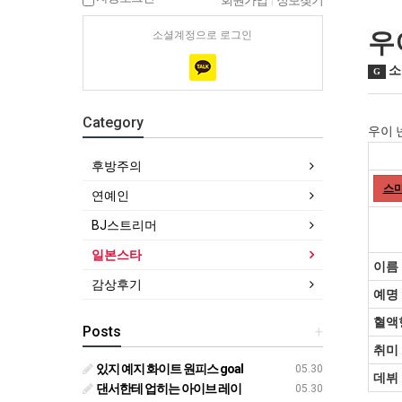
회원가입
|
정보찾기
우이
소셜계정으로 로그인
소
G
Category
우이 넨
후방주의
스마
연예인
BJ스트리머
일본스타
이름 
감상후기
예명
혈액
Posts
+
취미
있지 예지 화이트 원피스 goal
05.30
데뷔
댄서한테 업히는 아이브 레이
05.30