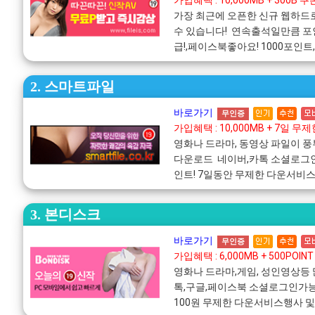
가입혜택 : 10,000MB + 300B 쿠
가장 최근에 오픈한 신규 웹하드
수 있습니다! 연속출석일만큼 
급!,페이스북좋아요! 1000포인
2. 스마트파일
바로가기
무인증
가입혜택 : 10,000MB + 7일 무제
영화나 드라마, 동영상 파일이 
다운로드 네이버,카톡 소셜로그인
인트! 7일동안 무제한 다운서비
3. 본디스크
바로가기
무인증
가입혜택 : 6,000MB + 500POINT
영화나 드라마,게임, 성인영상등
톡,구글,페이스북 소셜로그인가능
100원 무제한 다운서비스행사 