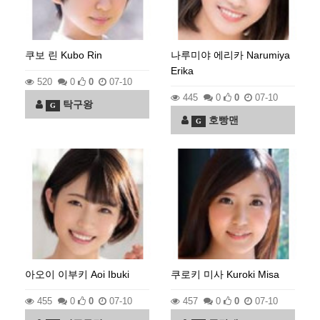
쿠보 린 Kubo Rin
나루미야 에리카 Narumiya
Erika
520
0
0
07-10
445
0
0
07-10
탁구왕
G
호빵맨
G
아오이 이부키 Aoi Ibuki
쿠로키 미사 Kuroki Misa
455
0
0
07-10
457
0
0
07-10