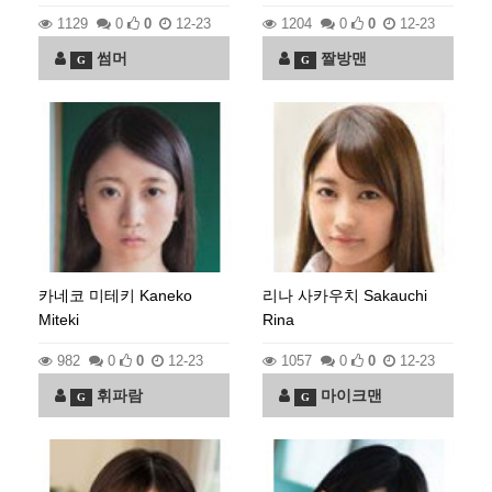
1129
0
0
12-23
1204
0
0
12-23
썸머
짤방맨
G
G
카네코 미테키 Kaneko
리나 사카우치 Sakauchi
Miteki
Rina
982
0
0
12-23
1057
0
0
12-23
휘파람
마이크맨
G
G