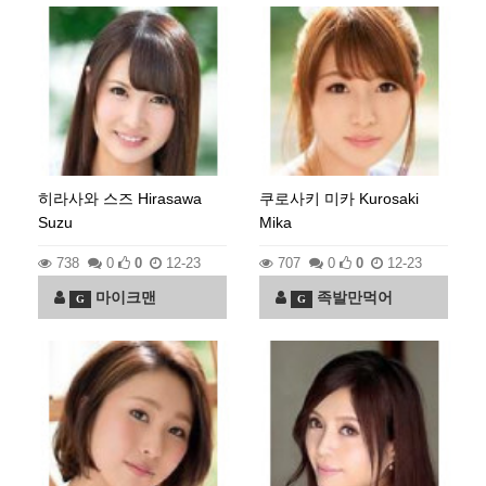
히라사와 스즈 Hirasawa
쿠로사키 미카 Kurosaki
Suzu
Mika
738
0
0
12-23
707
0
0
12-23
마이크맨
족발만먹어
G
G