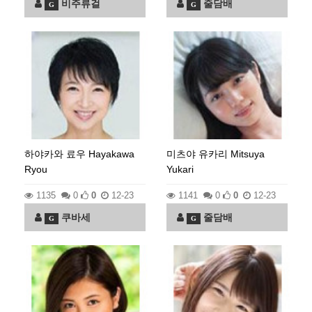
비주류걸
줄담배
G
G
하야카와 료우 Hayakawa
미츠야 유카리 Mitsuya
Ryou
Yukari
1135
0
0
12-23
1141
0
0
12-23
쿠바세
줄담배
G
G