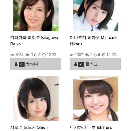
키타가와 레이코 Kitagawa
미나즈키 히카루 Minazuki
Reiko
Hikaru
1064
0
0
12-23
1307
0
0
12-23
썸씽녀
플러그
G
G
시오리 모모키 Shiori
이시하라 메루 Ishihara