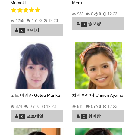
Momoki
Meru
933
0
0
12-23
1255
1
0
12-23
뚱보냥
G
야시시
G
고토 마리카 Gotou Marika
치넨 아야메 Chinen Ayame
874
0
0
12-23
919
0
0
12-23
포토테일
휘파람
G
G