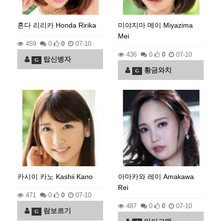
혼다 리리카 Honda Ririka
미야지마 메이 Miyazima
Mei
459
0
0
07-10
436
0
0
07-10
탑신병자
G
황금와치
G
카시이 카노 Kashii Kano
아마카와 레이 Amakawa
Rei
471
0
0
07-10
487
0
0
07-10
람보르기
G