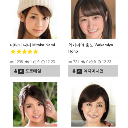
미타카 나미 Mitaka Nami
와카미야 호노 Wakamiya
Hono
1298
1
0
12-23
721
0
0
12-23
포토테일
여자미니언
G
G