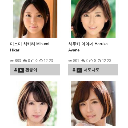
미스미 히카리 Misumi
하루카 아야네 Haruka
Hikari
Ayane
883
0
0
12-23
891
0
0
12-23
흰둥이
너도나도
G
G