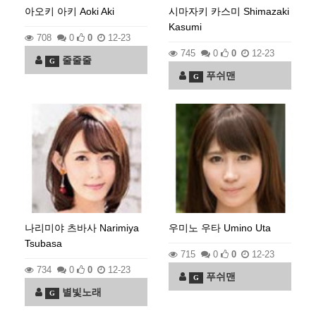
아오키 아키 Aoki Aki
시마자키 카스미 Shimazaki
Kasumi
708
0
0
12-23
745
0
0
12-23
줄줄줄
G
푸쉬맨
G
나리미야 츠바사 Narimiya
우미노 우타 Umino Uta
Tsubasa
715
0
0
12-23
734
0
0
12-23
푸쉬맨
G
별빛노래
G