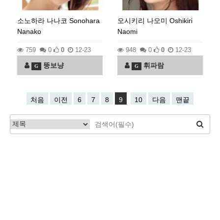
소노하라 나나코 Sonohara
오시키리 나오미 Oshikiri
Nanako
Naomi
759
0
0
12-23
948
0
0
12-23
뚱보냥
휘파람
G
G
처음
이전
6
7
8
9
10
다음
맨끝