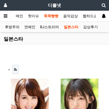
디쁠넷
메인
핫이슈
쭉쭉빵빵
음악감상
웹하드순위
후방주의
연예인
BJ스트리머
일본스타
감상후기
일본스타