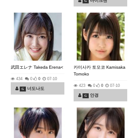
마이크맨
G
武田エレナ Takeda Erena<
카미사카 토모코 Kamisaka
Tomoko
434
0
0
07-10
423
0
0
07-10
너도나도
G
안경
G