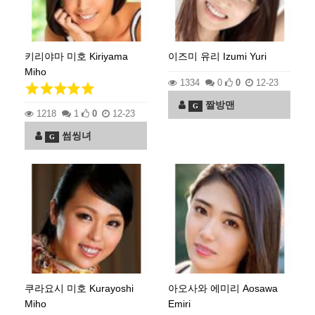
키리야마 미호 Kiriyama
이즈미 유리 Izumi Yuri
Miho
1334
0
0
12-23
짤방맨
G
1218
1
0
12-23
썸씽녀
G
쿠라요시 미호 Kurayoshi
아오사와 에미리 Aosawa
Miho
Emiri