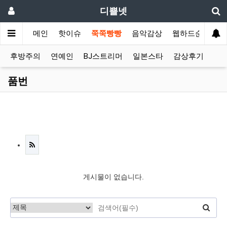
디쁠넷
메인
핫이슈
쭉쭉빵빵
음악감상
웹하드순위
후방주의
연예인
BJ스트리머
일본스타
감상후기
품번
게시물이 없습니다.