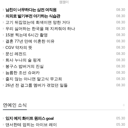
잼잼미
남친이 너무하다는 삼전 여직원
08.30
의외로 발기부전 야기하는 식습관
08.30
고기 뒤집었는데 회색이면 망한 거다
08.30
우리 싫어하는 한국을 왜 지켜줘야 하나
08.30
15분 찍는데 6시간 촬영
08.30
결혼 77년 만에 이혼한 이유
08.30
CGV 약자의 뜻
08.30
문신 레전드
08.30
회사 누나의 술 핑계
08.30
봉구스 밥버거의 진실
08.30
늠름한 조선 슈퍼카
08.30
줄지 않는 아니면 말고식 무고죄
08.30
26년 전 걸그룹 멤버가 겪었던 일들
08.30
연예인 소식
+
있지 예지 화이트 원피스 goal
05.30
댄서한테 업히는 아이브 레이
05.30