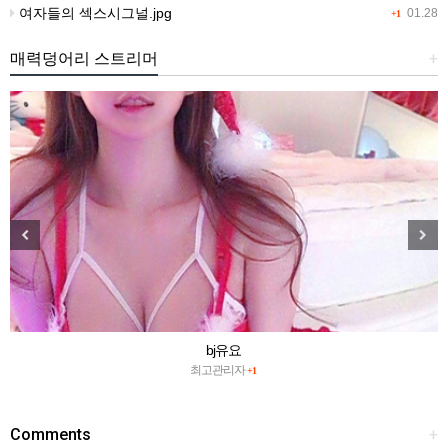
여자들의 섹스시그널.jpg
01.28
+1
매력덩어리 스트리머
+
bj유요
최고관리자
+1
Comments
+