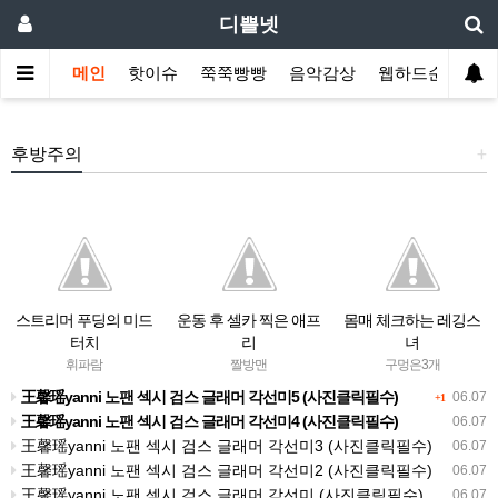
디쁠넷
메인
핫이슈
쭉쭉빵빵
음악감상
웹하드순위
후방주의
+
스트리머 푸딩의 미드
운동 후 셀카 찍은 애프
몸매 체크하는 레깅스
터치
리
녀
휘파람
짤방맨
구멍은3개
王馨瑶yanni 노팬 섹시 검스 글래머 각선미5 (사진클릭필수)
06.07
+1
王馨瑶yanni 노팬 섹시 검스 글래머 각선미4 (사진클릭필수)
06.07
王馨瑶yanni 노팬 섹시 검스 글래머 각선미3 (사진클릭필수)
06.07
王馨瑶yanni 노팬 섹시 검스 글래머 각선미2 (사진클릭필수)
06.07
王馨瑶yanni 노팬 섹시 검스 글래머 각선미 (사진클릭필수)
06.07