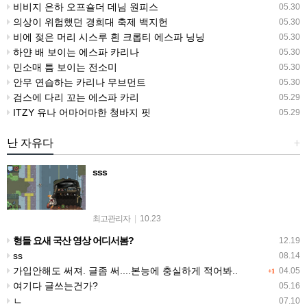
비비지 은하 오프숄더 데님 원피스
05.30
의상이 위험했던 경희대 축제 백지헌
05.30
비에 젖은 머리 시스루 흰 크롭티 에스파 닝닝
05.30
하얀 배 보이는 에스파 카리나
05.30
민소매 틈 보이는 전소미
05.30
안무 연습하는 카리나 무브먼트
05.30
검스에 다리 꼬는 에스파 카리
05.29
ITZY 유나 어마어마한 청바지 핏
05.29
난 자유다
+
sss
최고관리자
|
10.23
형들 요새 국산 영상 어디서봄?
12.19
ss
08.14
가입안해도 써져. 글좀 써....본능에 충실하게 적어봐..
04.05
+1
여기다 글쓰는건가?
05.16
ㄴ
07.10