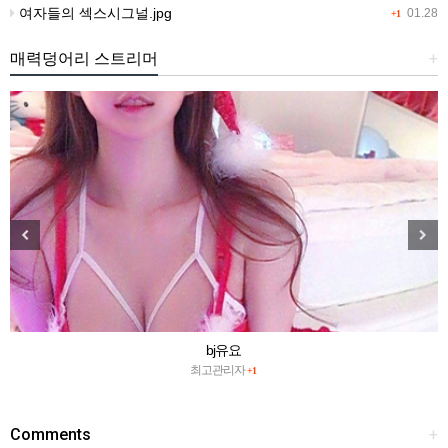
여자들의 섹스시그널.jpg
01.28
+1
매력덩어리 스트리머
+
bj유요
최고관리자
+1
Comments
+