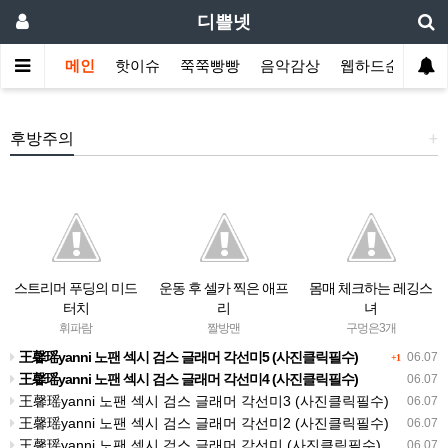
디쁠넷
메인
핫이슈
쭉쭉빵빵
음악감상
웹하드순위
후방주의
+
스트리머 푸딩의 미드
운동 후 셀카 찍은 애프
몸매 체크하는 레깅스
터치
리
녀
휘파람
짤방맨
구멍은3개
王馨瑶yanni 노팬 섹시 검스 글래머 각선미5 (사진클릭필수)
06.07
+1
王馨瑶yanni 노팬 섹시 검스 글래머 각선미4 (사진클릭필수)
06.07
王馨瑶yanni 노팬 섹시 검스 글래머 각선미3 (사진클릭필수)
06.07
王馨瑶yanni 노팬 섹시 검스 글래머 각선미2 (사진클릭필수)
06.07
王馨瑶yanni 노팬 섹시 검스 글래머 각선미 (사진클릭필수)
06.07