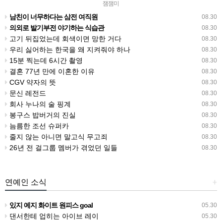
잼잼미
남친이 너무하다는 삼전 여직원
08.30
의외로 발기부전 야기하는 식습관
08.30
고기 뒤집었는데 회색이면 망한 거다
08.30
우리 싫어하는 한국을 왜 지켜줘야 하나
08.30
15분 찍는데 6시간 촬영
08.30
결혼 77년 만에 이혼한 이유
08.30
CGV 약자의 뜻
08.30
문신 레전드
08.30
회사 누나의 술 핑계
08.30
봉구스 밥버거의 진실
08.30
늠름한 조선 슈퍼카
08.30
줄지 않는 아니면 말고식 무고죄
08.30
26년 전 걸그룹 멤버가 겪었던 일들
08.30
연예인 소식
+
있지 예지 화이트 원피스 goal
05.30
댄서한테 업히는 아이브 레이
05.30