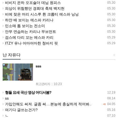
비비지 은하 오프숄더 데님 원피스
05.30
의상이 위험했던 경희대 축제 백지헌
05.30
비에 젖은 머리 시스루 흰 크롭티 에스파 닝닝
05.30
하얀 배 보이는 에스파 카리나
05.30
민소매 틈 보이는 전소미
05.30
안무 연습하는 카리나 무브먼트
05.30
검스에 다리 꼬는 에스파 카리
05.29
ITZY 유나 어마어마한 청바지 핏
05.29
난 자유다
+
sss
최고관리자
|
10.23
형들 요새 국산 영상 어디서봄?
12.19
ss
08.14
가입안해도 써져. 글좀 써....본능에 충실하게 적어봐..
04.05
+1
여기다 글쓰는건가?
05.16
ㄴ
07.10