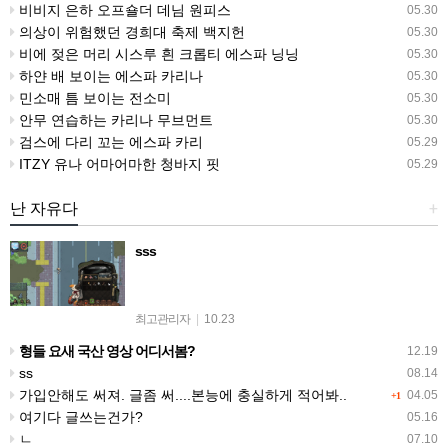
비비지 은하 오프숄더 데님 원피스
05.30
의상이 위험했던 경희대 축제 백지헌
05.30
비에 젖은 머리 시스루 흰 크롭티 에스파 닝닝
05.30
하얀 배 보이는 에스파 카리나
05.30
민소매 틈 보이는 전소미
05.30
안무 연습하는 카리나 무브먼트
05.30
검스에 다리 꼬는 에스파 카리
05.29
ITZY 유나 어마어마한 청바지 핏
05.29
난 자유다
+
sss
최고관리자
|
10.23
형들 요새 국산 영상 어디서봄?
12.19
ss
08.14
가입안해도 써져. 글좀 써....본능에 충실하게 적어봐..
04.05
+1
여기다 글쓰는건가?
05.16
ㄴ
07.10