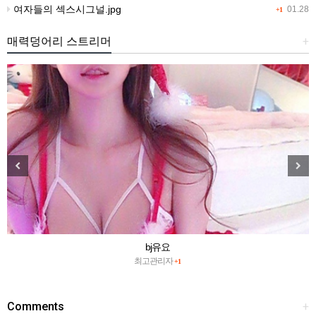
여자들의 섹스시그널.jpg
01.28
+1
매력덩어리 스트리머
+
bj유요
최고관리자
+1
Comments
+