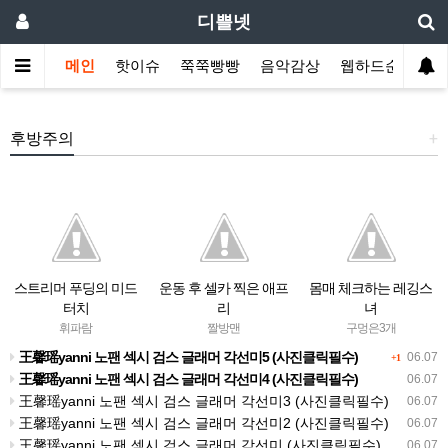
디쁠넷
메인
핫이슈
쭉쭉빵빵
음악감상
웹하드순위
후방주의
+
스트리머 푸딩의 미드
운동 후 셀카 찍은 애프
몸매 체크하는 레깅스
터치
리
녀
휘파람
짤방맨
구멍은3개
王馨瑶yanni 노팬 섹시 검스 글래머 각선미5 (사진클릭필수)
06.07
+1
王馨瑶yanni 노팬 섹시 검스 글래머 각선미4 (사진클릭필수)
06.07
王馨瑶yanni 노팬 섹시 검스 글래머 각선미3 (사진클릭필수)
06.07
王馨瑶yanni 노팬 섹시 검스 글래머 각선미2 (사진클릭필수)
06.07
王馨瑶yanni 노팬 섹시 검스 글래머 각선미 (사진클릭필수)
06.07