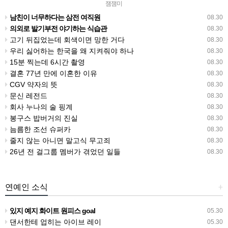
잼잼미
남친이 너무하다는 삼전 여직원
08.30
의외로 발기부전 야기하는 식습관
08.30
고기 뒤집었는데 회색이면 망한 거다
08.30
우리 싫어하는 한국을 왜 지켜줘야 하나
08.30
15분 찍는데 6시간 촬영
08.30
결혼 77년 만에 이혼한 이유
08.30
CGV 약자의 뜻
08.30
문신 레전드
08.30
회사 누나의 술 핑계
08.30
봉구스 밥버거의 진실
08.30
늠름한 조선 슈퍼카
08.30
줄지 않는 아니면 말고식 무고죄
08.30
26년 전 걸그룹 멤버가 겪었던 일들
08.30
연예인 소식
+
있지 예지 화이트 원피스 goal
05.30
댄서한테 업히는 아이브 레이
05.30