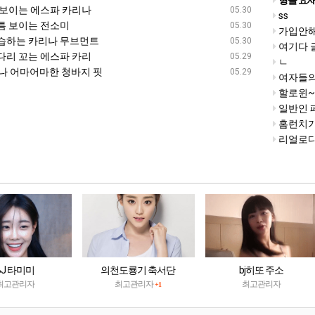
형들 요새
 보이는 에스파 카리나
05.30
ss
틈 보이는 전소미
05.30
가입안해도
습하는 카리나 무브먼트
05.30
여기다 
다리 꼬는 에스파 카리
05.29
ㄴ
유나 어마어마한 청바지 핏
05.29
여자들의 
할로윈~
일반인 
홈런치기
리얼로다제
BJ 타미미
의천도룡기 축서단
bj히또 주소
최고관리자
최고관리자
최고관리자
+1