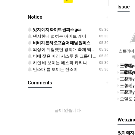
Issue
Notice
+
있지 예지 화이트 원피스 goal
05.30
댄서한테 업히는 아이브 레이
05.30
비비지 은하 오프숄더 데님 원피스
05.30
의상이 위험했던 경희대 축제 백지헌
05.30
스트리머 
비에 젖은 머리 시스루 흰 크롭티 에스파 닝닝
05.30
휘
하얀 배 보이는 에스파 카리나
05.30
王馨瑶ya
민소매 틈 보이는 전소미
05.30
王馨瑶ya
王馨瑶ya
Comments
+
王馨瑶ya
王馨瑶ya
모델도 
글이 없습니다.
Webzin
있지 예지 