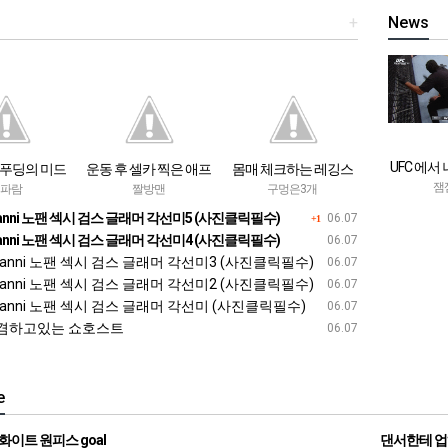
+
News
UFC 에서
푸딩의 미드
운동 후 셀카 찍은 애프
몸매 체크하는 레깅스
않은 
잼
터치
리
녀
파람
짤방맨
구멍은3개
nni 노팬 섹시 검스 글래머 각선미5 (사진클릭필수)
06.07
+1
nni 노팬 섹시 검스 글래머 각선미4 (사진클릭필수)
06.07
nni 노팬 섹시 검스 글래머 각선미3 (사진클릭필수)
06.07
nni 노팬 섹시 검스 글래머 각선미2 (사진클릭필수)
06.07
nni 노팬 섹시 검스 글래머 각선미 (사진클릭필수)
06.07
겸하고있는 쇼호스트
06.07
e
화이트 원피스 goal
댄서한테 업