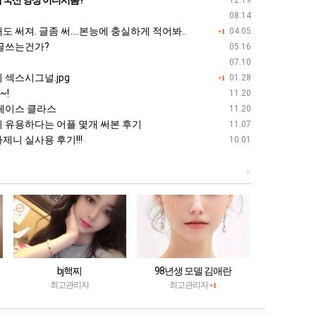
 국산 영상 어디서봄?
12.19
08.14
 써져. 글좀 써....본능에 충실하게 적어봐..
04.05
+1
글쓰는건가?
05.16
07.10
섹스시그널.jpg
01.28
+1
~!
11.20
페이스 클라스
11.20
 유용하다는 어플 몇개 써본 후기
11.07
니 실사용 후기!!!
10.01
+
bj핵찌
98년생 모델 김애란
최고관리자
최고관리자
+1