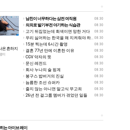
+
남친이 너무하다는 삼전 여직원
08.30
의외로 발기부전 야기하는 식습관
08.30
고기 뒤집었는데 회색이면 망한 거다
08.30
우리 싫어하는 한국을 왜 지켜줘야 하나
08.30
15분 찍는데 6시간 촬영
08.30
 나온 흔하지
결혼 77년 만에 이혼한 이유
08.30
KO 장면
잼미
CGV 약자의 뜻
08.30
문신 레전드
08.30
회사 누나의 술 핑계
08.30
봉구스 밥버거의 진실
08.30
늠름한 조선 슈퍼카
08.30
줄지 않는 아니면 말고식 무고죄
08.30
26년 전 걸그룹 멤버가 겪었던 일들
08.30
+
히는 아이브 레이