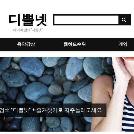
디쁠넷
네이버 검색 "디쁠넷"
음악감상
웹하드순위
게임
Previous
검색 "디쁠넷" + 즐겨찾기로 자주놀러오세요