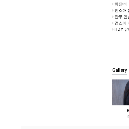
하얀 배
민소매 
안무 연
검스에 
ITZY 
Gallery
bj유요
스즈키 코하루 Suzuki Kohari
최고관리자
최고관리자
+1
+1