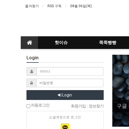
즐겨찾기
RSS 구독
08월 06일(목)
핫이슈
쭉쭉빵빵
Login
Login
구글 
자동로그인
회원가입
|
정보찾기
소셜계정으로 로그인