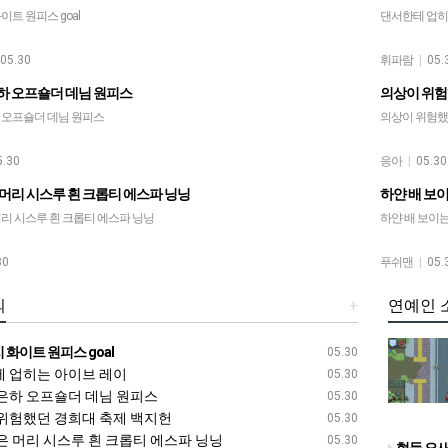
이트 원피스 goal
댄서한테 업히
05.30
휘파람
|
05.
하 오프숄더 데님 원피스
의상이 위험
 오프숄더 데님 원피스
의상이 위험했
5.30
응아
|
05.30
 머리 시스루 흰 크롭티 에스파 닝닝
하얀 배 보
머리 시스루 흰 크롭티 에스파 닝닝
하얀 배 보이
30
푸쉬맨
|
05.
의
+
연예인 
 화이트 원피스 goal
05.30
 업히는 아이브 레이
05.30
은하 오프숄더 데님 원피스
05.30
위험했던 경희대 축제 백지헌
05.30
은 머리 시스루 흰 크롭티 에스파 닝닝
05.30