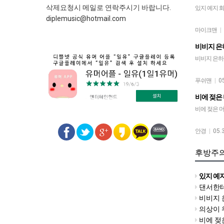
삭제요청시 메일로 연락주시기 바랍니다.
있지 예지 화
diplemusic@hotmail.com
마이크맨
|
비비지 은
비비지 은하
푸쉬맨
|
0
비에 젖은
비에 젖은 
안경
|
05.
후방주
있지 예지
댄서한테
비비지 
의상이 
비에 젖