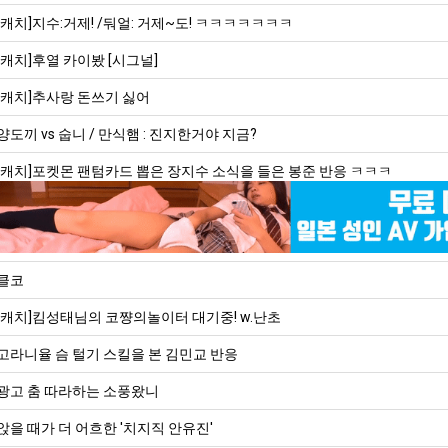
[캐치]지수:거제! /둬얼: 거제~도! ㅋㅋㅋㅋㅋㅋㅋ
[캐치]후열 카이봤 [시그널]
[캐치]추사랑 돈쓰기 싫어
양도끼 vs 숩니 / 만식햄 : 진지한거야 지금?
[캐치]포켓몬 팬텀카드 뽑은 장지수 소식을 들은 봉준 반응 ㅋㅋㅋ
클코
[캐치]킴성태님의 코쨩의놀이터 대기중! w.난초
고라니율 슴 털기 스킬을 본 김민교 반응
광고 춤 따라하는 소풍왔니
앉을 때가 더 어흐한 '치지직 안유진'