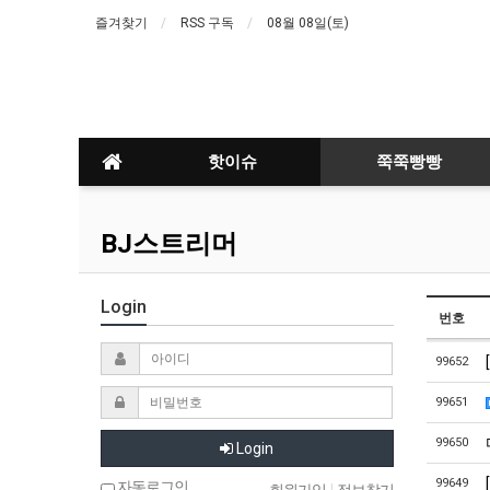
즐겨찾기
RSS 구독
08월 08일(토)
핫이슈
쭉쭉빵빵
BJ스트리머
Login
번호
99652
99651
99650
Login
99649
자동로그인