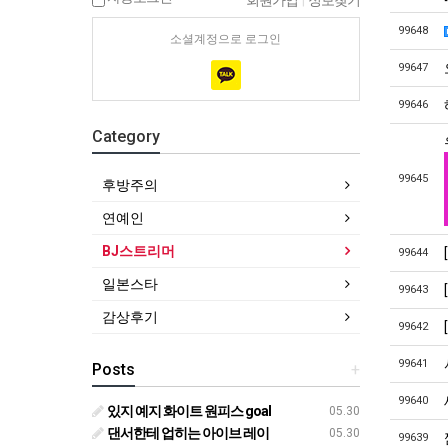
회원가입
|
정보찾기
99648
소셜계정으로 로그인
99647
99646
Category
99645
후방주의
연예인
BJ스트리머
99644
일본스타
99643
감상후기
99642
99641
Posts
+
99640
있지 예지 화이트 원피스 goal
05.30
댄서한테 업히는 아이브 레이
05.30
99639