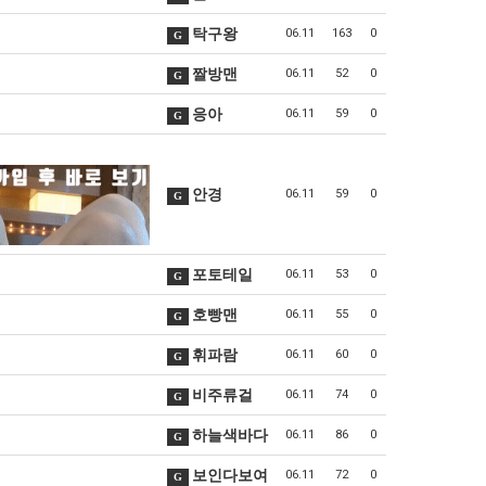
탁구왕
06.11
163
0
G
짤방맨
06.11
52
0
G
응아
06.11
59
0
G
안경
06.11
59
0
G
포토테일
06.11
53
0
G
호빵맨
06.11
55
0
G
휘파람
06.11
60
0
G
비주류걸
06.11
74
0
G
하늘색바다
06.11
86
0
G
보인다보여
06.11
72
0
G