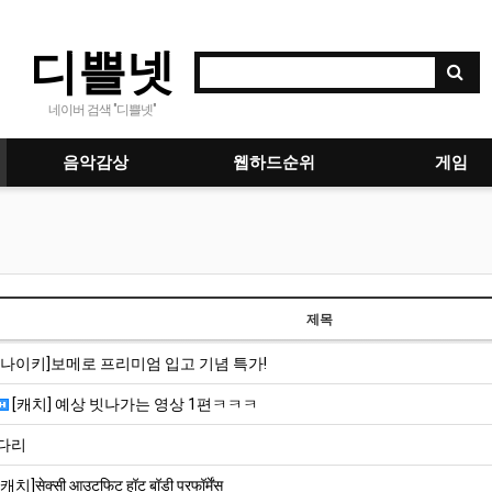
디쁠넷
네이버 검색 "디쁠넷"
음악감상
웹하드순위
게임
제목
[나이키]보메로 프리미엄 입고 기념 특가!
[캐치] 예상 빗나가는 영상 1편ㅋㅋㅋ
다리
[캐치]सेक्सी आउटफिट हॉट बॉडी परफॉर्मेंस