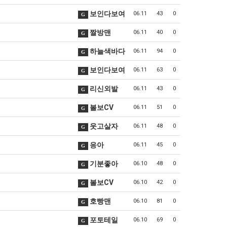
보인다보여
06.11
43
0
G
짤방맨
06.11
40
0
G
하늘색바다
06.11
94
0
G
보인다보여
06.11
63
0
G
리신외발
06.11
43
0
G
볼보CV
06.11
51
0
G
웃고살자
06.11
48
0
G
응아
06.11
45
0
G
기분좋아
06.10
48
0
G
볼보CV
06.10
42
0
G
호빵맨
06.10
81
0
G
포토테일
06.10
69
0
G