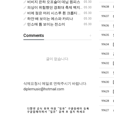
비비지 은하 오프숄더 데님 원피스
05.30
99638
의상이 위험했던 경희대 축제 백지헌
05.30
비에 젖은 머리 시스루 흰 크롭티 에스파 닝닝
05.30
99637
하얀 배 보이는 에스파 카리나
05.30
민소매 틈 보이는 전소미
05.30
99636
Comments
+
99635
99634
99633
글이 없습니다.
99632
99631
99630
삭제요청시 메일로 연락주시기 바랍니다.
diplemusic@hotmail.com
99629
99628
99627