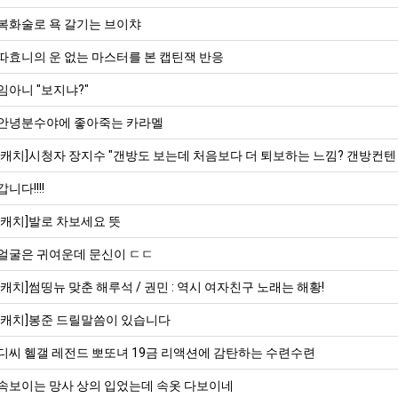
복화술로 욕 갈기는 브이챠
따효니의 운 없는 마스터를 본 캡틴잭 반응
임아니 "보지냐?"
안녕분수야에 좋아죽는 카라멜
[캐치]시청자 장지수 "갠방도 보는데 처음보다 더 퇴보하는 느낌? 갠방컨텐
갑니다!!!!
[캐치]발로 차보세요 뜻
얼굴은 귀여운데 문신이 ㄷㄷ
[캐치]썸띵뉴 맞춘 해루석 / 권민 : 역시 여자친구 노래는 해황!
[캐치]봉준 드릴말씀이 있습니다
디씨 헬갤 레전드 뽀또녀 19금 리액션에 감탄하는 수련수련
속보이는 망사 상의 입었는데 속옷 다보이네