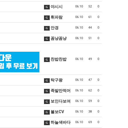
야시시
06.10
52
0
G
휘파람
06.10
61
0
G
안경
06.10
44
0
G
꼼냥꼼냥
06.10
51
0
G
찬밥찬밥
06.10
49
0
G
탁구왕
06.10
47
0
G
족발만먹어
06.10
62
0
G
보인다보여
06.10
59
0
G
볼보CV
06.10
38
0
G
하늘색바다
06.10
69
0
G