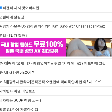
티팬티 까지 벗어버리면....
오랜마네 챌린징
해맑게 아웃송 Up 김정원 치어리더 Kim Jung-Won Cheerleader ktwiz
우리 쉬었다 갈까 ?
[캐치]깨박 "요새 네가 뭐 했었어?" // 둬얼 "기억 안나죠? 피드백때 그것
[캐치] 서하빈 ♪ BOOTY
[캐치][광우사관학교]끈적끈적 오랜만에 떽띠룩인데 안 와? 시그1+1
서하빈 터미널 라인보소
세차하는 SOOP 여캠 ㅗㅜㅑ
짬뽕 3초만에 완뽕한 여캠