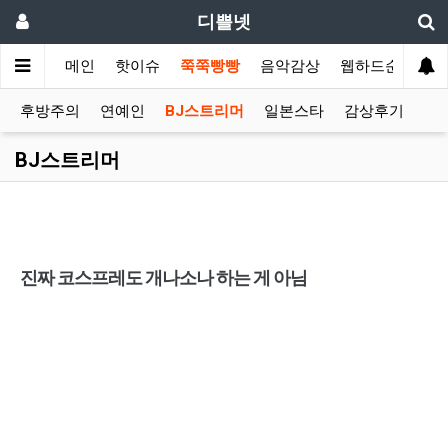
디쁠넷
메인
핫이슈
쭉쭉빵빵
음악감상
웹하드순위
후방주의
연예인
BJ스트리머
일본스타
감상후기
BJ스트리머
진짜 코스프레도 개나소나 하는 게 아님