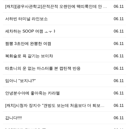
[캐치][광우사관학교]끈적끈적 오랜만에 떽띠룩인데 안 …
06.11
서하빈 터미널 라인보소
06.11
세차하는 SOOP 여캠 ㅗㅜㅑ
06.11
짬뽕 3초만에 완뽕한 여캠
06.11
복화술로 욕 갈기는 브이챠
06.11
따효니의 운 없는 마스터를 본 캡틴잭 반응
06.11
임아니 "보지냐?"
06.11
안녕분수야에 좋아죽는 카라멜
06.11
[캐치]시청자 장지수 "갠방도 보는데 처음보다 더 퇴보…
06.11
갑니다!!!!
06.11