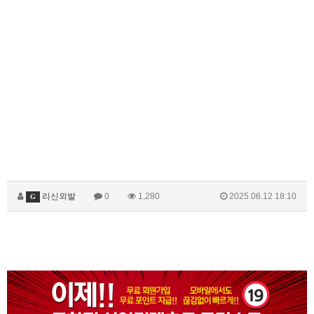
리신외발
0
1,280
2025.06.12 18:10
G