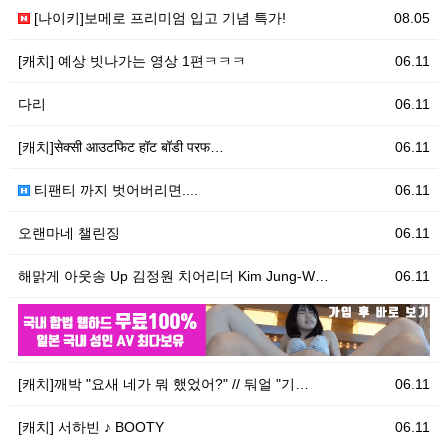
[나이키]보메로 프리미엄 입고 기념 특가!
08.05
[캐치] 예상 빗나가는 영상 1편ㅋㅋㅋ
06.11
다리
06.11
[캐치]सेक्सी आउटफिट हॉट बॉडी परफ…
06.11
티팬티 까지 벗어버리면....
06.11
오랜마네 챌린징
06.11
해맑게 아웃송 Up 김정원 치어리더 Kim Jung-W…
06.11
06.11
우
[캐치]깨박 "요새 네가 뭐 했었어?" // 둬얼 "기…
06.11
[캐치] 서하빈 ♪ BOOTY
06.11