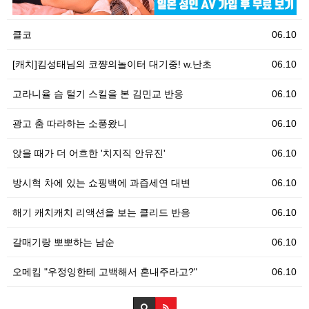
클코
06.10
[캐치]킴성태님의 코쨩의놀이터 대기중! w.난초
06.10
고라니율 슴 털기 스킬을 본 김민교 반응
06.10
광고 춤 따라하는 소풍왔니
06.10
앉을 때가 더 어흐한 '치지직 안유진'
06.10
방시혁 차에 있는 쇼핑백에 과즙세연 대변
06.10
해기 캐치캐치 리액션을 보는 클리드 반응
06.10
갈매기랑 뽀뽀하는 남순
06.10
오메킴 "우정잉한테 고백해서 혼내주라고?"
06.10