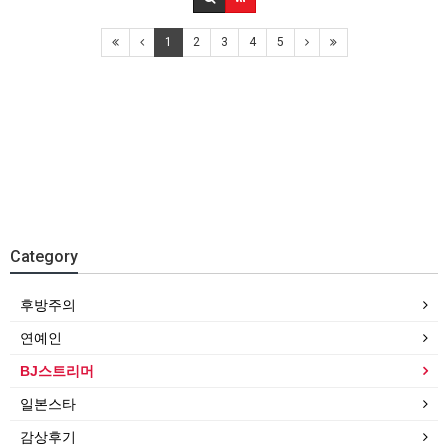
1
2
3
4
5
Category
후방주의
연예인
BJ스트리머
일본스타
감상후기