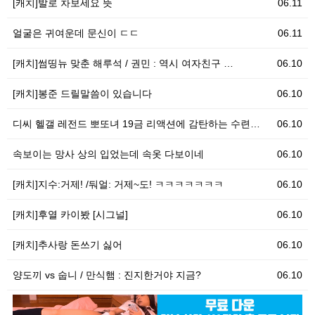
[캐치]발로 차보세요 뜻
06.11
얼굴은 귀여운데 문신이 ㄷㄷ
06.11
[캐치]썸띵뉴 맞춘 해루석 / 권민 : 역시 여자친구 …
06.10
[캐치]봉준 드릴말씀이 있습니다
06.10
디씨 헬갤 레전드 뽀또녀 19금 리액션에 감탄하는 수련…
06.10
속보이는 망사 상의 입었는데 속옷 다보이네
06.10
[캐치]지수:거제! /둬얼: 거제~도! ㅋㅋㅋㅋㅋㅋㅋ
06.10
[캐치]후열 카이봤 [시그널]
06.10
[캐치]추사랑 돈쓰기 싫어
06.10
양도끼 vs 숩니 / 만식햄 : 진지한거야 지금?
06.10
06.10
[