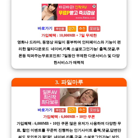
바로가기
무인증
가입혜택 : 10,000MB + 7일 무제한
영화나 드라마, 동영상 파일이 풍부하며 인터페이스와 기능이 편
리한 멀티다운로드 네이버,카톡 소셜로그인가능! 출첵,댓글,쿠
폰등 막퍼주는무료포인트! 7일동안 무제한 다운서비스 및 다양
한서비스가 매력적
3. 파일마루
바로가기
무인증
가입혜택 : 6,000MB + 10만 쿠폰
가입혜택 : 6,000MB + 10만 쿠폰 많은 유저가 사용하며 다양한 무
료, 할인 이벤트를 꾸준히 진행하는 인기사이트 출첵,댓글,답변만
써도 포인트가 팡!팡! 네이버,카톡,구글, 소셜로그인가능! 성인,