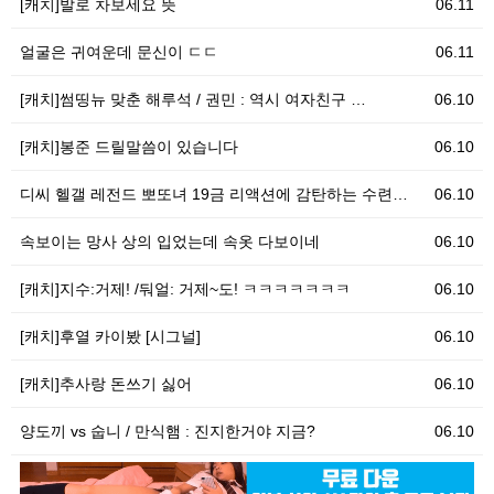
[캐치]발로 차보세요 뜻
06.11
얼굴은 귀여운데 문신이 ㄷㄷ
06.11
[캐치]썸띵뉴 맞춘 해루석 / 권민 : 역시 여자친구 …
06.10
[캐치]봉준 드릴말씀이 있습니다
06.10
디씨 헬갤 레전드 뽀또녀 19금 리액션에 감탄하는 수련…
06.10
속보이는 망사 상의 입었는데 속옷 다보이네
06.10
[캐치]지수:거제! /둬얼: 거제~도! ㅋㅋㅋㅋㅋㅋㅋ
06.10
[캐치]후열 카이봤 [시그널]
06.10
[캐치]추사랑 돈쓰기 싫어
06.10
양도끼 vs 숩니 / 만식햄 : 진지한거야 지금?
06.10
06.10
[