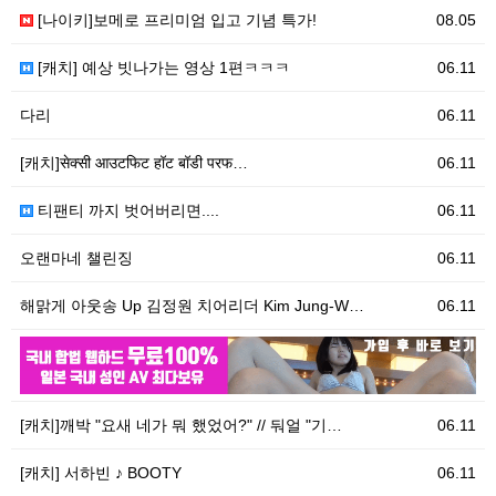
[나이키]보메로 프리미엄 입고 기념 특가!
08.05
[캐치] 예상 빗나가는 영상 1편ㅋㅋㅋ
06.11
다리
06.11
[캐치]सेक्सी आउटफिट हॉट बॉडी परफ…
06.11
티팬티 까지 벗어버리면....
06.11
오랜마네 챌린징
06.11
해맑게 아웃송 Up 김정원 치어리더 Kim Jung-W…
06.11
06.11
우
[캐치]깨박 "요새 네가 뭐 했었어?" // 둬얼 "기…
06.11
[캐치] 서하빈 ♪ BOOTY
06.11