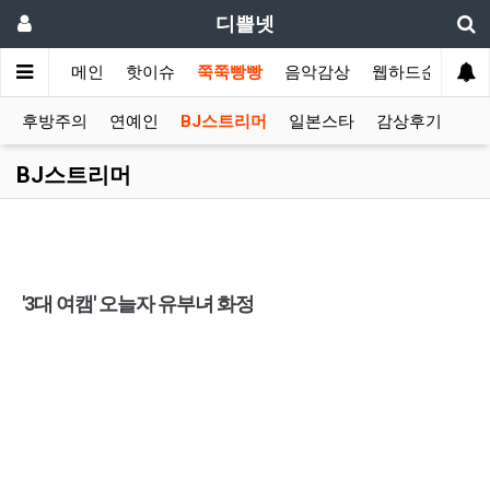
디쁠넷
메인
핫이슈
쭉쭉빵빵
음악감상
웹하드순위
후방주의
연예인
BJ스트리머
일본스타
감상후기
BJ스트리머
'3대 여캠' 오늘자 유부녀 화정