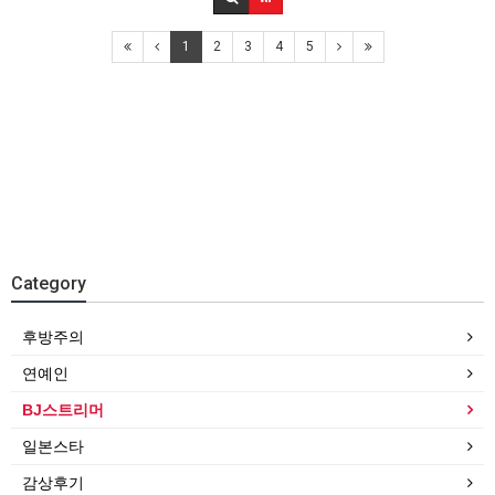
1
2
3
4
5
Category
후방주의
연예인
BJ스트리머
일본스타
감상후기