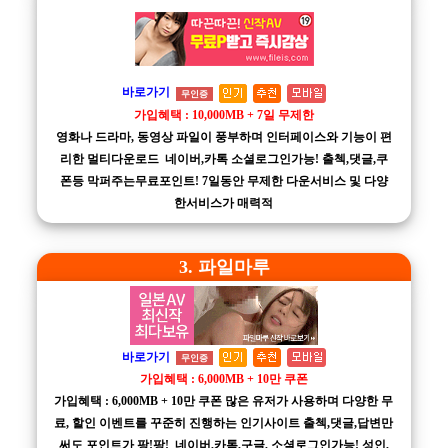
바로가기
무인증
가입혜택 : 10,000MB + 7일 무제한
영화나 드라마, 동영상 파일이 풍부하며 인터페이스와 기능이 편
리한 멀티다운로드 네이버,카톡 소셜로그인가능! 출첵,댓글,쿠
폰등 막퍼주는무료포인트! 7일동안 무제한 다운서비스 및 다양
한서비스가 매력적
3. 파일마루
바로가기
무인증
가입혜택 : 6,000MB + 10만 쿠폰
가입혜택 : 6,000MB + 10만 쿠폰 많은 유저가 사용하며 다양한 무
료, 할인 이벤트를 꾸준히 진행하는 인기사이트 출첵,댓글,답변만
써도 포인트가 팡!팡! 네이버,카톡,구글, 소셜로그인가능! 성인,