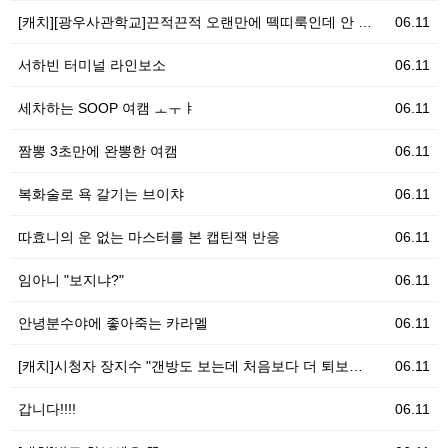
[캐치][광우사관학교]끈적끈적 오랜만에 떽띠룩인데 안 …
06.11
서하빈 터미널 라인보소
06.11
세차하는 SOOP 여캠 ㅗㅜㅑ
06.11
짬뽕 3초만에 완뽕한 여캠
06.11
복화술로 욕 갈기는 브이챠
06.11
따효니의 운 없는 마스터를 본 캡틴잭 반응
06.11
임아니 "보지냐?"
06.11
안녕분수야에 좋아죽는 카라멜
06.11
[캐치]시청자 장지수 "갠방도 보는데 처음보다 더 퇴보…
06.11
갑니다!!!!
06.11