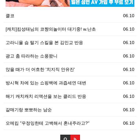
클코
06.10
[캐치]킴성태님의 코쨩의놀이터 대기중! w.난초
06.10
고라니율 슴 털기 스킬을 본 김민교 반응
06.10
광고 춤 따라하는 소풍왔니
06.10
앉을 때가 더 어흐한 '치지직 안유진'
06.10
방시혁 차에 있는 쇼핑백에 과즙세연 대변
06.10
해기 캐치캐치 리액션을 보는 클리드 반응
06.10
갈매기랑 뽀뽀하는 남순
06.10
오메킴 "우정잉한테 고백해서 혼내주라고?"
06.10