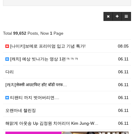
Total
99,652
Posts, Now
1
Page
[나이키]보메로 프리미엄 입고 기념 특가!
08.05
[캐치] 예상 빗나가는 영상 1편ㅋㅋㅋ
06.11
다리
06.11
[캐치]सेक्सी आउटफिट हॉट बॉडी परफ…
06.11
티팬티 까지 벗어버리면....
06.11
오랜마네 챌린징
06.11
해맑게 아웃송 Up 김정원 치어리더 Kim Jung-W…
06.11