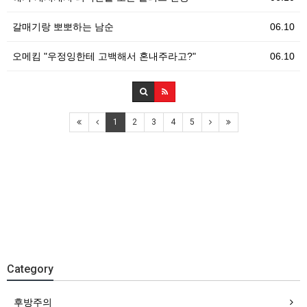
갈매기랑 뽀뽀하는 남순
06.10
오메킴 "우정잉한테 고백해서 혼내주라고?"
06.10
1
2
3
4
5
Category
후방주의