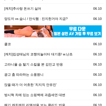
[캐치]추사랑 돈쓰기 싫어
06.10
양도끼 vs 숩니 / 만식햄 : 진지한거야 지금?
06.10
06.10
[
클코
06.10
[캐치]킴성태님의 코쨩의놀이터 대기중! w.난초
06.10
고라니율 슴 털기 스킬을 본 김민교 반응
06.10
광고 춤 따라하는 소풍왔니
06.10
앉을 때가 더 어흐한 '치지직 안유진'
06.10
방시혁 차에 있는 쇼핑백에 과즙세연 대변
06.10
해기 캐치캐치 리액션을 보는 클리드 반응
06.10