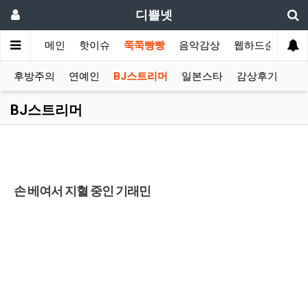
디쁠넷
메인
핫이슈
쭉쭉빵빵
음악감상
웹하드순위
후방주의
연예인
BJ스트리머
일본스타
감상후기
BJ스트리머
손 베여서 지혈 중인 기래민