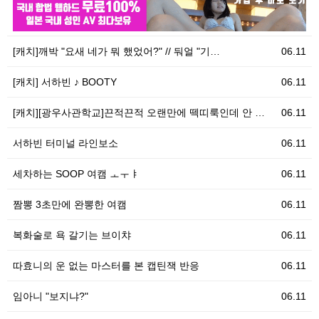
06.11
우
[캐치]깨박 "요새 네가 뭐 했었어?" // 둬얼 "기…
06.11
[캐치] 서하빈 ♪ BOOTY
06.11
[캐치][광우사관학교]끈적끈적 오랜만에 떽띠룩인데 안 …
06.11
서하빈 터미널 라인보소
06.11
세차하는 SOOP 여캠 ㅗㅜㅑ
06.11
짬뽕 3초만에 완뽕한 여캠
06.11
복화술로 욕 갈기는 브이챠
06.11
따효니의 운 없는 마스터를 본 캡틴잭 반응
06.11
임아니 "보지냐?"
06.11