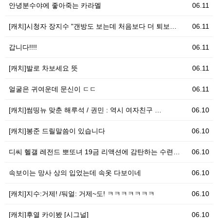
안녕분수야에 좋아죽는 카라멜
06.11
[캐치]시청자 장지수 "갠방도 보는데 처음보다 더 퇴보…
06.11
갑니다!!!!
06.11
[캐치]발로 차보세요 뜻
06.11
얼굴은 귀여운데 문신이 ㄷㄷ
06.11
[캐치]썸띵뉴 맞춘 해루석 / 권민 : 역시 여자친구 …
06.10
[캐치]봉준 드릴말씀이 있습니다
06.10
디씨 헬갤 레전드 뽀또녀 19금 리액션에 감탄하는 수련…
06.10
속보이는 망사 상의 입었는데 속옷 다보이네
06.10
[캐치]지수:거제! /둬얼: 거제~도! ㅋㅋㅋㅋㅋㅋㅋ
06.10
[캐치]후열 카이봤 [시그널]
06.10