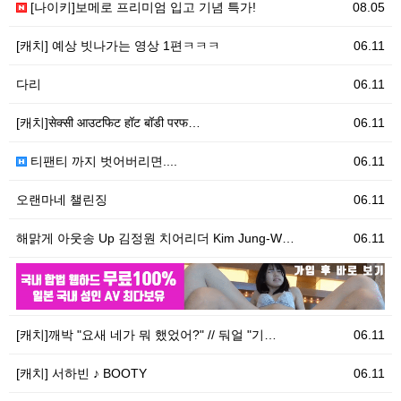
[나이키]보메로 프리미엄 입고 기념 특가!
08.05
[캐치] 예상 빗나가는 영상 1편ㅋㅋㅋ
06.11
다리
06.11
[캐치]सेक्सी आउटफिट हॉट बॉडी परफ…
06.11
티팬티 까지 벗어버리면....
06.11
오랜마네 챌린징
06.11
해맑게 아웃송 Up 김정원 치어리더 Kim Jung-W…
06.11
06.11
우
[캐치]깨박 "요새 네가 뭐 했었어?" // 둬얼 "기…
06.11
[캐치] 서하빈 ♪ BOOTY
06.11