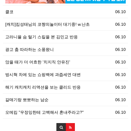
클코
06.10
[캐치]킴성태님의 코쨩의놀이터 대기중! w.난초
06.10
고라니율 슴 털기 스킬을 본 김민교 반응
06.10
광고 춤 따라하는 소풍왔니
06.10
앉을 때가 더 어흐한 '치지직 안유진'
06.10
방시혁 차에 있는 쇼핑백에 과즙세연 대변
06.10
해기 캐치캐치 리액션을 보는 클리드 반응
06.10
갈매기랑 뽀뽀하는 남순
06.10
오메킴 "우정잉한테 고백해서 혼내주라고?"
06.10