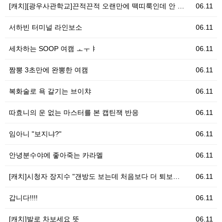
[캐치][광우사관학교]끈적끈적 오랜만에 떽띠룩인데 안 …
06.11
서하빈 터미널 라인보소
06.11
세차하는 SOOP 여캠 ㅗㅜㅑ
06.11
짬뽕 3초만에 완뽕한 여캠
06.11
복화술로 욕 갈기는 브이챠
06.11
따효니의 운 없는 마스터를 본 캡틴잭 반응
06.11
임아니 "보지냐?"
06.11
안녕분수야에 좋아죽는 카라멜
06.11
[캐치]시청자 장지수 "갠방도 보는데 처음보다 더 퇴보…
06.11
갑니다!!!!
06.11
[캐치]발로 차보세요 뜻
06.11