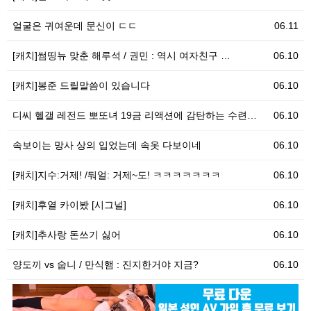
얼굴은 귀여운데 문신이 ㄷㄷ
06.11
[캐치]썸띵뉴 맞춘 해루석 / 권민 : 역시 여자친구 …
06.10
[캐치]봉준 드릴말씀이 있습니다
06.10
디씨 헬갤 레전드 뽀또녀 19금 리액션에 감탄하는 수련…
06.10
속보이는 망사 상의 입었는데 속옷 다보이네
06.10
[캐치]지수:거제! /둬얼: 거제~도! ㅋㅋㅋㅋㅋㅋㅋ
06.10
[캐치]후열 카이봤 [시그널]
06.10
[캐치]추사랑 돈쓰기 싫어
06.10
양도끼 vs 숩니 / 만식햄 : 진지한거야 지금?
06.10
06.10
[