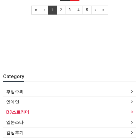
1
2
3
4
5
Category
후방주의
연예인
BJ스트리머
일본스타
감상후기