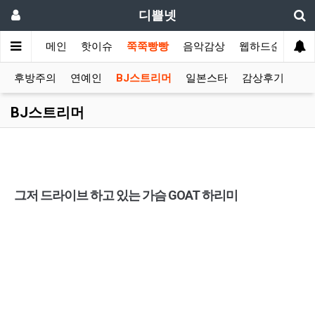
디쁠넷
메인
핫이슈
쭉쭉빵빵
음악감상
웹하드순위
후방주의
연예인
BJ스트리머
일본스타
감상후기
BJ스트리머
그저 드라이브 하고 있는 가슴 GOAT 하리미