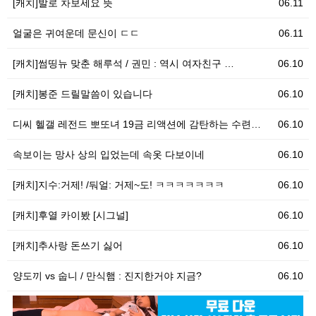
[캐치]발로 차보세요 뜻
06.11
얼굴은 귀여운데 문신이 ㄷㄷ
06.11
[캐치]썸띵뉴 맞춘 해루석 / 권민 : 역시 여자친구 …
06.10
[캐치]봉준 드릴말씀이 있습니다
06.10
디씨 헬갤 레전드 뽀또녀 19금 리액션에 감탄하는 수련…
06.10
속보이는 망사 상의 입었는데 속옷 다보이네
06.10
[캐치]지수:거제! /둬얼: 거제~도! ㅋㅋㅋㅋㅋㅋㅋ
06.10
[캐치]후열 카이봤 [시그널]
06.10
[캐치]추사랑 돈쓰기 싫어
06.10
양도끼 vs 숩니 / 만식햄 : 진지한거야 지금?
06.10
06.10
[