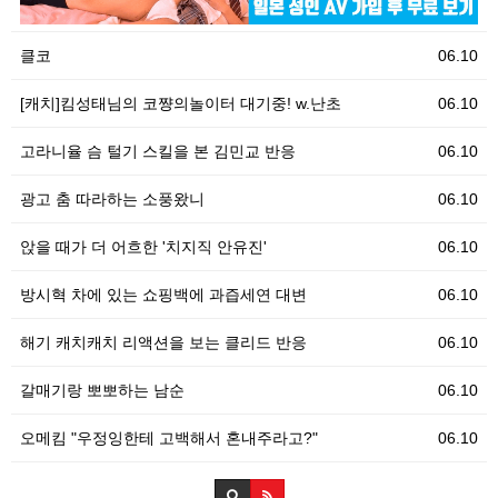
클코
06.10
[캐치]킴성태님의 코쨩의놀이터 대기중! w.난초
06.10
고라니율 슴 털기 스킬을 본 김민교 반응
06.10
광고 춤 따라하는 소풍왔니
06.10
앉을 때가 더 어흐한 '치지직 안유진'
06.10
방시혁 차에 있는 쇼핑백에 과즙세연 대변
06.10
해기 캐치캐치 리액션을 보는 클리드 반응
06.10
갈매기랑 뽀뽀하는 남순
06.10
오메킴 "우정잉한테 고백해서 혼내주라고?"
06.10