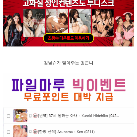
김날슈가 말아주는 엉큰녀