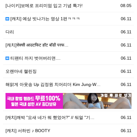
[나이키]보메로 프리미엄 입고 기념 특가!
08.05
[캐치] 예상 빗나가는 영상 1편ㅋㅋㅋ
06.11
다리
06.11
[캐치]सेक्सी आउटफिट हॉट बॉडी परफ…
06.11
티팬티 까지 벗어버리면....
06.11
오랜마네 챌린징
06.11
해맑게 아웃송 Up 김정원 치어리더 Kim Jung-W…
06.11
06.11
우
[캐치]깨박 "요새 네가 뭐 했었어?" // 둬얼 "기…
06.11
[캐치] 서하빈 ♪ BOOTY
06.11