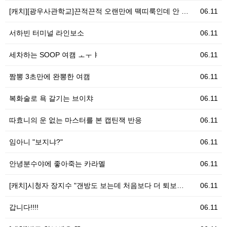
[캐치][광우사관학교]끈적끈적 오랜만에 떽띠룩인데 안 …
06.11
서하빈 터미널 라인보소
06.11
세차하는 SOOP 여캠 ㅗㅜㅑ
06.11
짬뽕 3초만에 완뽕한 여캠
06.11
복화술로 욕 갈기는 브이챠
06.11
따효니의 운 없는 마스터를 본 캡틴잭 반응
06.11
임아니 "보지냐?"
06.11
안녕분수야에 좋아죽는 카라멜
06.11
[캐치]시청자 장지수 "갠방도 보는데 처음보다 더 퇴보…
06.11
갑니다!!!!
06.11