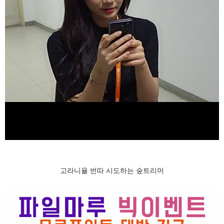
고라니율 번따 시도하는 숲트리머