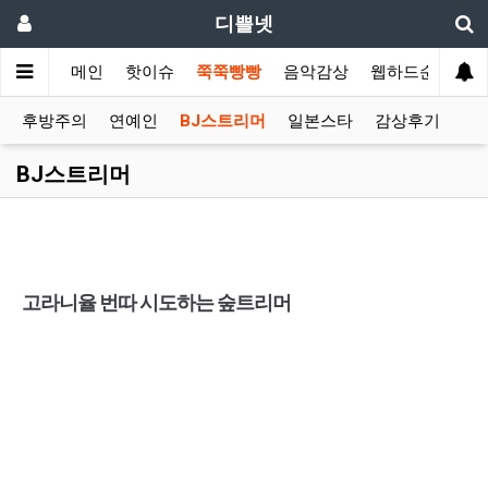
디쁠넷
메인
핫이슈
쭉쭉빵빵
음악감상
웹하드순위
후방주의
연예인
BJ스트리머
일본스타
감상후기
BJ스트리머
고라니율 번따 시도하는 숲트리머