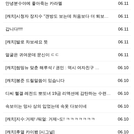
안녕분수야에 좋아죽는 카라멜
06.11
[캐치]시청자 장지수 "갠방도 보는데 처음보다 더 퇴보…
06.11
갑니다!!!!
06.11
[캐치]발로 차보세요 뜻
06.11
얼굴은 귀여운데 문신이 ㄷㄷ
06.11
[캐치]썸띵뉴 맞춘 해루석 / 권민 : 역시 여자친구 …
06.10
[캐치]봉준 드릴말씀이 있습니다
06.10
디씨 헬갤 레전드 뽀또녀 19금 리액션에 감탄하는 수련…
06.10
속보이는 망사 상의 입었는데 속옷 다보이네
06.10
[캐치]지수:거제! /둬얼: 거제~도! ㅋㅋㅋㅋㅋㅋㅋ
06.10
[캐치]후열 카이봤 [시그널]
06.10