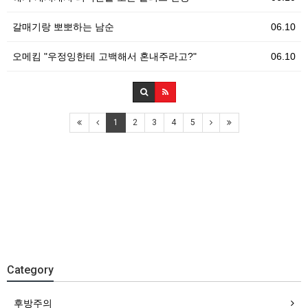
갈매기랑 뽀뽀하는 남순
06.10
오메킴 "우정잉한테 고백해서 혼내주라고?"
06.10
1
2
3
4
5
Category
후방주의