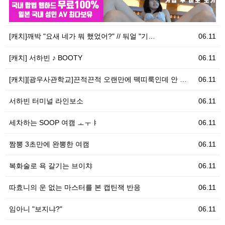
06.11
우
[캐치]깨박 "요새 네가 뭐 했었어?" // 둬얼 "기…
06.11
[캐치] 서하빈 ♪ BOOTY
06.11
[캐치][광우사관학교]끈적끈적 오랜만에 떽띠룩인데 안 …
06.11
서하빈 터미널 라인보소
06.11
세차하는 SOOP 여캠 ㅗㅜㅑ
06.11
짬뽕 3초만에 완뽕한 여캠
06.11
복화술로 욕 갈기는 브이챠
06.11
따효니의 운 없는 마스터를 본 캡틴잭 반응
06.11
임아니 "보지냐?"
06.11