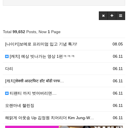
Total
99,652
Posts, Now
1
Page
[나이키]보메로 프리미엄 입고 기념 특가!
08.05
[캐치] 예상 빗나가는 영상 1편ㅋㅋㅋ
06.11
다리
06.11
[캐치]सेक्सी आउटफिट हॉट बॉडी परफ…
06.11
티팬티 까지 벗어버리면....
06.11
오랜마네 챌린징
06.11
해맑게 아웃송 Up 김정원 치어리더 Kim Jung-W…
06.11