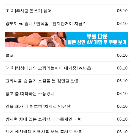
[캐치]추사랑 돈쓰기 싫어
06.10
양도끼 vs 숩니 / 만식햄 : 진지한거야 지금?
06.10
06.10
[
클코
06.10
[캐치]킴성태님의 코쨩의놀이터 대기중! w.난초
06.10
고라니율 슴 털기 스킬을 본 김민교 반응
06.10
광고 춤 따라하는 소풍왔니
06.10
앉을 때가 더 어흐한 '치지직 안유진'
06.10
방시혁 차에 있는 쇼핑백에 과즙세연 대변
06.10
해기 캐치캐치 리액션을 보는 클리드 반응
06.10