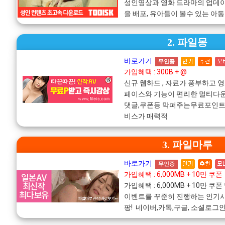
성인영상과 영화 드라마의 업데
을 배포, 유아들이 볼수 있는 아
2. 파일몽
바로가기
무인증
가입혜택 : 300B + @
신규 웹하드 , 자료가 풍부하고 
페이스와 기능이 편리한 멀티다운
댓글,쿠폰등 막퍼주는무료포인트!
비스가 매력적
3. 파일마루
바로가기
무인증
가입혜택 : 6,000MB + 10만 쿠폰
가입혜택 : 6,000MB + 10만
이벤트를 꾸준히 진행하는 인기사
팡! 네이버,카톡,구글, 소셜로그