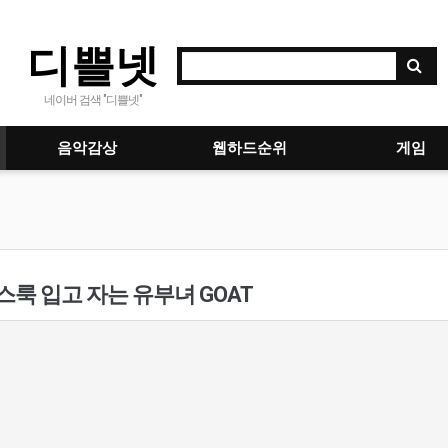
디쁠넷
네이버 검색 "디쁠넷"
음악감상
웹하드순위
게임
룩 입고 자는 유부녀 GOAT