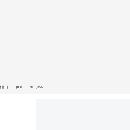
샹들레
0
1,056