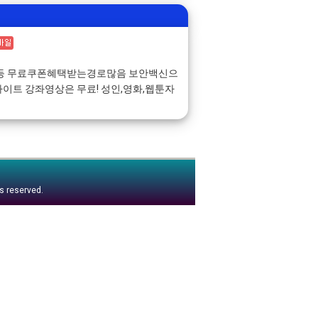
첵등 무료쿠폰혜택받는경로많음 보안백신으
이트 강좌영상은 무료! 성인,영화,웹툰자
ts reserved.