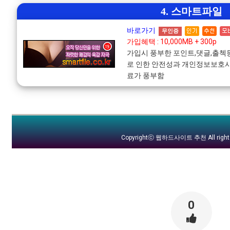
4. 스마트파일
바로가기
무인증
가입혜택 : 10,000MB + 300p
가입시 풍부한 포인트,댓글,출
로 인한 안전성과 개인정보보호사
료가 풍부함
Copyrightⓒ
웹하드사이트 추천
All righ
0