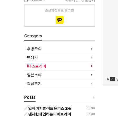
회원가입
|
정보찾기
소셜계정으로 로그인
Category
후방주의
연예인
BJ스트리머
일본스타
G
감상후기
Posts
+
있지 예지 화이트 원피스 goal
05.30
댄서한테 업히는 아이브 레이
05.30