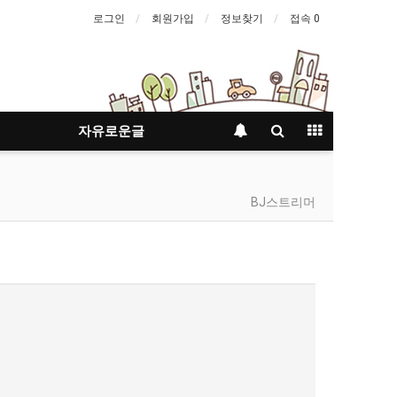
로그인
회원가입
정보찾기
접속 0
자유로운글
BJ스트리머