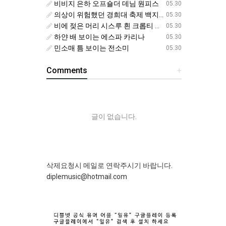
비비지 은하 오프숄더 데님 원피스
05.30
의상이 위험했던 경희대 축제 백지헌
05.30
비에 젖은 머리 시스루 흰 크롭티 에스파 닝닝
05.30
하얀 배 보이는 에스파 카리나
05.30
민소매 틈 보이는 전소미
05.30
Comments
+
글이 없습니다.
삭제요청시 메일로 연락주시기 바랍니다.
diplemusic@hotmail.com