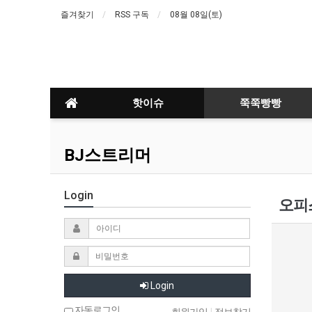
즐겨찾기
RSS 구독
08월 08일(토)
핫이슈
쭉쭉빵빵
BJ스트리머
Login
오피스
Login
자동로그인