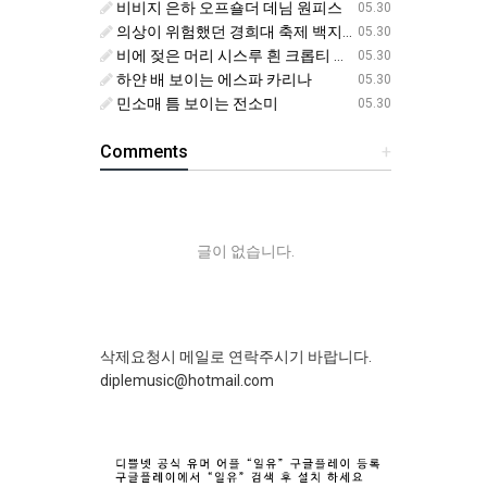
비비지 은하 오프숄더 데님 원피스
05.30
의상이 위험했던 경희대 축제 백지헌
05.30
비에 젖은 머리 시스루 흰 크롭티 에스파 닝닝
05.30
하얀 배 보이는 에스파 카리나
05.30
민소매 틈 보이는 전소미
05.30
Comments
+
글이 없습니다.
삭제요청시 메일로 연락주시기 바랍니다.
diplemusic@hotmail.com