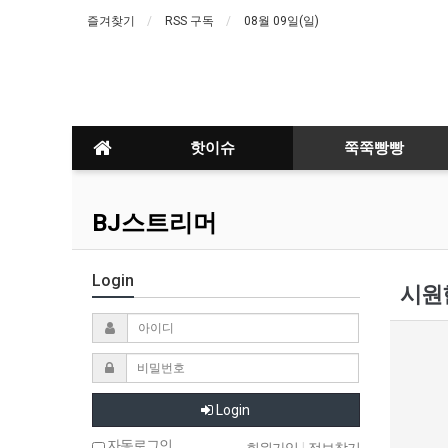
즐겨찾기
RSS 구독
08월 09일(일)
핫이슈
쭉쭉빵빵
BJ스트리머
Login
시원
Login
자동로그인