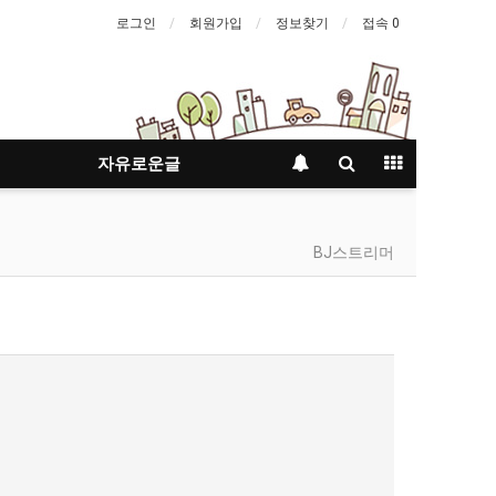
로그인
회원가입
정보찾기
접속 0
자유로운글
BJ스트리머