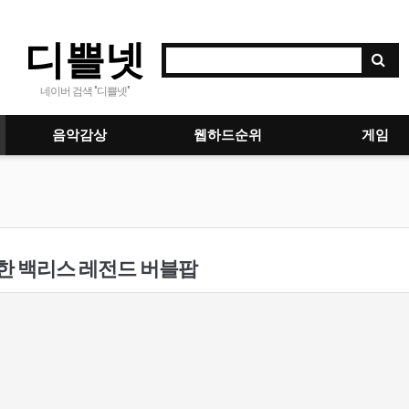
디쁠넷
네이버 검색 "디쁠넷"
음악감상
웹하드순위
게임
한 백리스 레전드 버블팝