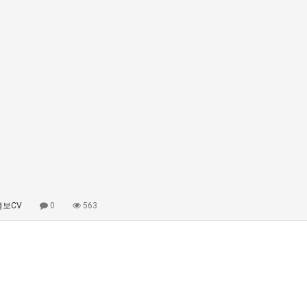
보CV
0
563