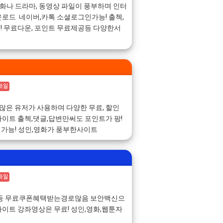
영화나 드라마, 동영상 파일이 풍부하며 인터
로드 네이버,카톡 소셜로그인가능! 출첵,
 무료다운, 포인트 무료제공등 다양한서
 쿠폰 많은 유저가 사용하며 다양한 무료, 할인
이트 출첵,댓글,답변만써도 포인트가 팡!
인가능! 성인,영화가 풍부한사이트
첵등 무료쿠폰혜택받는경로많음 보안백신으
이트 강좌영상은 무료! 성인,영화,웹툰자