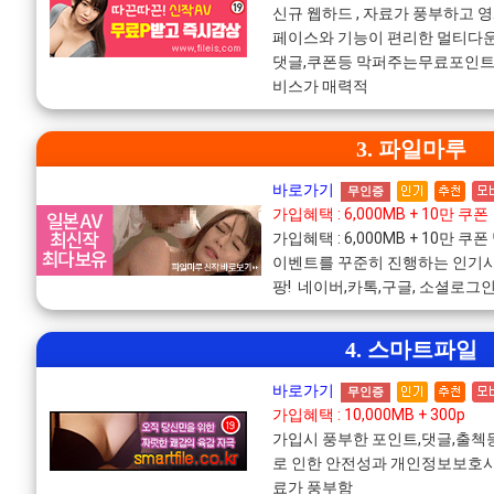
신규 웹하드 , 자료가 풍부하고 
페이스와 기능이 편리한 멀티다운
댓글,쿠폰등 막퍼주는무료포인트!
비스가 매력적
3. 파일마루
바로가기
무인증
가입혜택 : 6,000MB + 10만 쿠폰
가입혜택 : 6,000MB + 10만
이벤트를 꾸준히 진행하는 인기사
팡! 네이버,카톡,구글, 소셜로그
4. 스마트파일
바로가기
무인증
가입혜택 : 10,000MB + 300p
가입시 풍부한 포인트,댓글,출
로 인한 안전성과 개인정보보호사
료가 풍부함