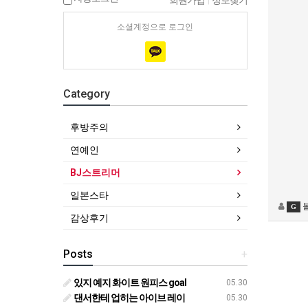
회원가입
|
정보찾기
소셜계정으로 로그인
Category
후방주의
연예인
BJ스트리머
일본스타
볼
G
감상후기
Posts
+
있지 예지 화이트 원피스 goal
05.30
댄서한테 업히는 아이브 레이
05.30