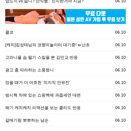
양도끼 vs 숩니 / 만식햄 : 진지한거야 지금?
06.10
06.10
[
클코
06.10
[캐치]킴성태님의 코쨩의놀이터 대기중! w.난초
06.10
고라니율 슴 털기 스킬을 본 김민교 반응
06.10
광고 춤 따라하는 소풍왔니
06.10
앉을 때가 더 어흐한 '치지직 안유진'
06.10
방시혁 차에 있는 쇼핑백에 과즙세연 대변
06.10
해기 캐치캐치 리액션을 보는 클리드 반응
06.10
갈매기랑 뽀뽀하는 남순
06.10