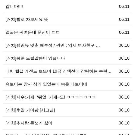
갑니다!!!!
06.11
[캐치]발로 차보세요 뜻
06.11
얼굴은 귀여운데 문신이 ㄷㄷ
06.11
[캐치]썸띵뉴 맞춘 해루석 / 권민 : 역시 여자친구 …
06.10
[캐치]봉준 드릴말씀이 있습니다
06.10
디씨 헬갤 레전드 뽀또녀 19금 리액션에 감탄하는 수련…
06.10
속보이는 망사 상의 입었는데 속옷 다보이네
06.10
[캐치]지수:거제! /둬얼: 거제~도! ㅋㅋㅋㅋㅋㅋㅋ
06.10
[캐치]후열 카이봤 [시그널]
06.10
[캐치]추사랑 돈쓰기 싫어
06.10