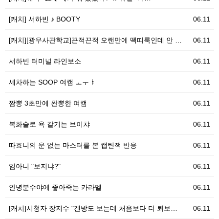
[캐치] 서하빈 ♪ BOOTY
06.11
[캐치][광우사관학교]끈적끈적 오랜만에 떽띠룩인데 안 …
06.11
서하빈 터미널 라인보소
06.11
세차하는 SOOP 여캠 ㅗㅜㅑ
06.11
짬뽕 3초만에 완뽕한 여캠
06.11
복화술로 욕 갈기는 브이챠
06.11
따효니의 운 없는 마스터를 본 캡틴잭 반응
06.11
임아니 "보지냐?"
06.11
안녕분수야에 좋아죽는 카라멜
06.11
[캐치]시청자 장지수 "갠방도 보는데 처음보다 더 퇴보…
06.11