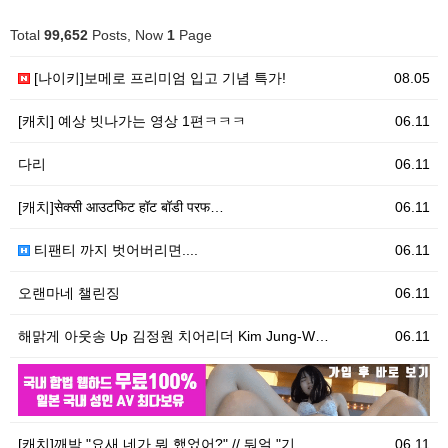
Total
99,652
Posts, Now
1
Page
[나이키]보메로 프리미엄 입고 기념 특가!
08.05
[캐치] 예상 빗나가는 영상 1편ㅋㅋㅋ
06.11
다리
06.11
[캐치]सेक्सी आउटफिट हॉट बॉडी परफ…
06.11
티팬티 까지 벗어버리면....
06.11
오랜마네 챌린징
06.11
해맑게 아웃송 Up 김정원 치어리더 Kim Jung-W…
06.11
06.11
우
[캐치]깨박 "요새 네가 뭐 했었어?" // 둬얼 "기…
06.11