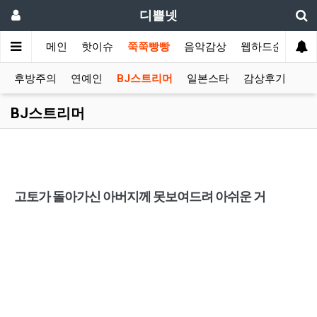
디쁠넷
메인
핫이슈
쭉쭉빵빵
음악감상
웹하드순위
후방주의
연예인
BJ스트리머
일본스타
감상후기
BJ스트리머
고토가 돌아가신 아버지께 못보여드려 아쉬운 거