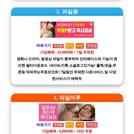
2. 파일몽
바로가기
무인증
가입혜택 : 10,000MB + 7일 무제한
영화나 드라마, 동영상 파일이 풍부하며 인터페이스와 기능이 편
리한 멀티다운로드 네이버,카톡 소셜로그인가능! 출첵,댓글,쿠
폰등 막퍼주는무료포인트! 7일동안 무제한 다운서비스 및 다양
한서비스가 매력적
3. 파일마루
바로가기
무인증
가입혜택 : 6,000MB + 10만 쿠폰