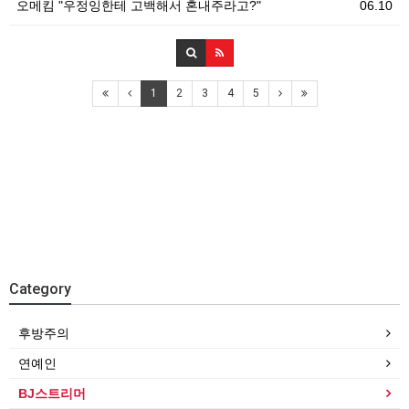
오메킴 "우정잉한테 고백해서 혼내주라고?"
06.10
1
2
3
4
5
Category
후방주의
연예인
BJ스트리머