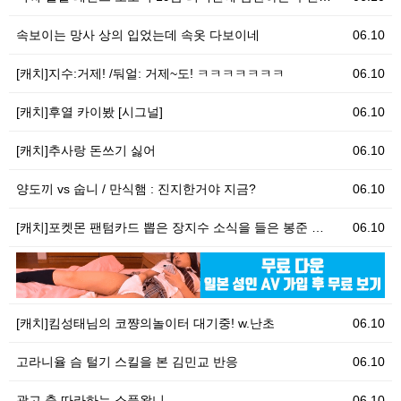
속보이는 망사 상의 입었는데 속옷 다보이네
06.10
[캐치]지수:거제! /둬얼: 거제~도! ㅋㅋㅋㅋㅋㅋㅋ
06.10
[캐치]후열 카이봤 [시그널]
06.10
[캐치]추사랑 돈쓰기 싫어
06.10
양도끼 vs 숩니 / 만식햄 : 진지한거야 지금?
06.10
[캐치]포켓몬 팬텀카드 뽑은 장지수 소식을 들은 봉준 …
06.10
06.10
클
[캐치]킴성태님의 코쨩의놀이터 대기중! w.난초
06.10
고라니율 슴 털기 스킬을 본 김민교 반응
06.10
광고 춤 따라하는 소풍왔니
06.10