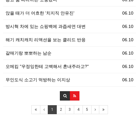
앉을 때가 더 어흐한 '치지직 안유진'
06.10
방시혁 차에 있는 쇼핑백에 과즙세연 대변
06.10
해기 캐치캐치 리액션을 보는 클리드 반응
06.10
갈매기랑 뽀뽀하는 남순
06.10
오메킴 "우정잉한테 고백해서 혼내주라고?"
06.10
무인도식 소고기 먹방하는 이지상
06.10
1
2
3
4
5