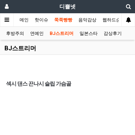
디쁠넷
메인
핫이슈
쭉쭉빵빵
음악감상
웹하드순위
후방주의
연예인
BJ스트리머
일본스타
감상후기
BJ스트리머
섹시 댄스 끈나시 슬립 가슴골