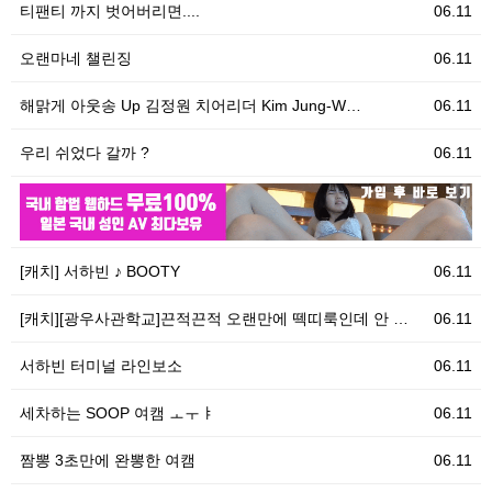
티팬티 까지 벗어버리면....
06.11
오랜마네 챌린징
06.11
해맑게 아웃송 Up 김정원 치어리더 Kim Jung-W…
06.11
우리 쉬었다 갈까 ?
06.11
06.11
[
[캐치] 서하빈 ♪ BOOTY
06.11
[캐치][광우사관학교]끈적끈적 오랜만에 떽띠룩인데 안 …
06.11
서하빈 터미널 라인보소
06.11
세차하는 SOOP 여캠 ㅗㅜㅑ
06.11
짬뽕 3초만에 완뽕한 여캠
06.11