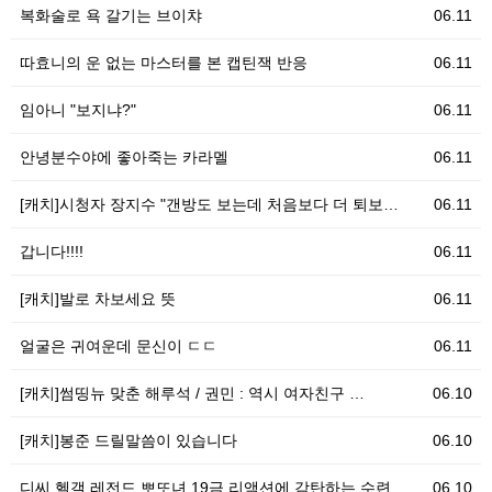
복화술로 욕 갈기는 브이챠
06.11
따효니의 운 없는 마스터를 본 캡틴잭 반응
06.11
임아니 "보지냐?"
06.11
안녕분수야에 좋아죽는 카라멜
06.11
[캐치]시청자 장지수 "갠방도 보는데 처음보다 더 퇴보…
06.11
갑니다!!!!
06.11
[캐치]발로 차보세요 뜻
06.11
얼굴은 귀여운데 문신이 ㄷㄷ
06.11
[캐치]썸띵뉴 맞춘 해루석 / 권민 : 역시 여자친구 …
06.10
[캐치]봉준 드릴말씀이 있습니다
06.10
디씨 헬갤 레전드 뽀또녀 19금 리액션에 감탄하는 수련…
06.10