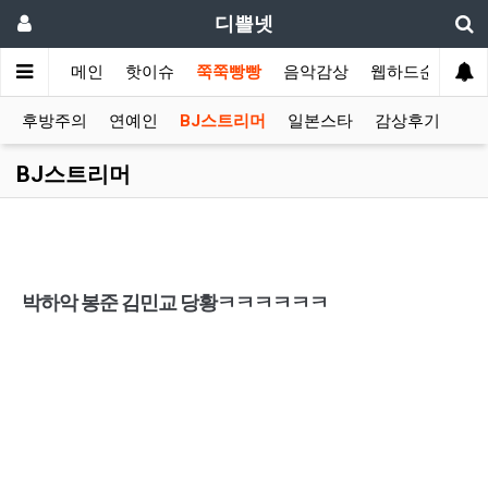
디쁠넷
메인
핫이슈
쭉쭉빵빵
음악감상
웹하드순위
후방주의
연예인
BJ스트리머
일본스타
감상후기
BJ스트리머
박하악 봉준 김민교 당황ㅋㅋㅋㅋㅋㅋ