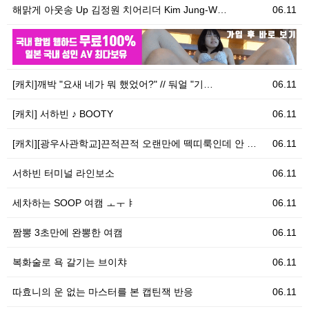
해맑게 아웃송 Up 김정원 치어리더 Kim Jung-W…
06.11
06.11
우
[캐치]깨박 "요새 네가 뭐 했었어?" // 둬얼 "기…
06.11
[캐치] 서하빈 ♪ BOOTY
06.11
[캐치][광우사관학교]끈적끈적 오랜만에 떽띠룩인데 안 …
06.11
서하빈 터미널 라인보소
06.11
세차하는 SOOP 여캠 ㅗㅜㅑ
06.11
짬뽕 3초만에 완뽕한 여캠
06.11
복화술로 욕 갈기는 브이챠
06.11
따효니의 운 없는 마스터를 본 캡틴잭 반응
06.11