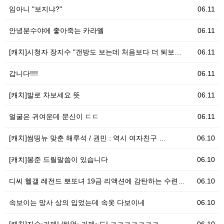
임아니 "보지냐?"
06.11
안녕분수야에 좋아죽는 카라멜
06.11
[캐치]시청자 장지수 "갠방도 보는데 처음보다 더 퇴보…
06.11
갑니다!!!!
06.11
[캐치]발로 차보세요 뜻
06.11
얼굴은 귀여운데 문신이 ㄷㄷ
06.11
[캐치]썸띵뉴 맞춘 해루석 / 권민 : 역시 여자친구 …
06.10
[캐치]봉준 드릴말씀이 있습니다
06.10
디씨 헬갤 레전드 뽀또녀 19금 리액션에 감탄하는 수련…
06.10
속보이는 망사 상의 입었는데 속옷 다보이네
06.10