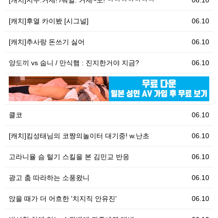
[캐치]지수:거제! /둬얼: 거제~도! ㅋㅋㅋㅋㅋㅋㅋ
06.10
[캐치]후열 카이봤 [시그널]
06.10
[캐치]추사랑 돈쓰기 싫어
06.10
양도끼 vs 숩니 / 만식햄 : 진지한거야 지금?
06.10
06.10
[
클코
06.10
[캐치]킴성태님의 코쨩의놀이터 대기중! w.난초
06.10
고라니율 슴 털기 스킬을 본 김민교 반응
06.10
광고 춤 따라하는 소풍왔니
06.10
앉을 때가 더 어흐한 '치지직 안유진'
06.10