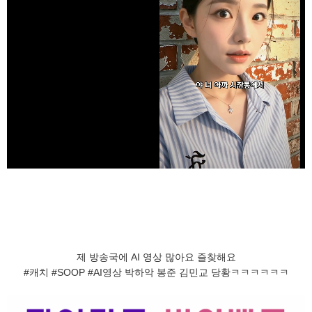
제 방송국에 AI 영상 많아요 즐찾해요
#캐치 #SOOP #AI영상 박하악 봉준 김민교 당황ㅋㅋㅋㅋㅋㅋ