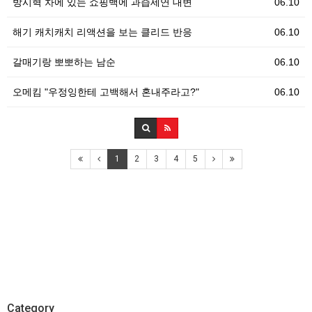
방시혁 차에 있는 쇼핑백에 과즙세연 대변
06.10
해기 캐치캐치 리액션을 보는 클리드 반응
06.10
갈매기랑 뽀뽀하는 남순
06.10
오메킴 "우정잉한테 고백해서 혼내주라고?"
06.10
1
2
3
4
5
Category