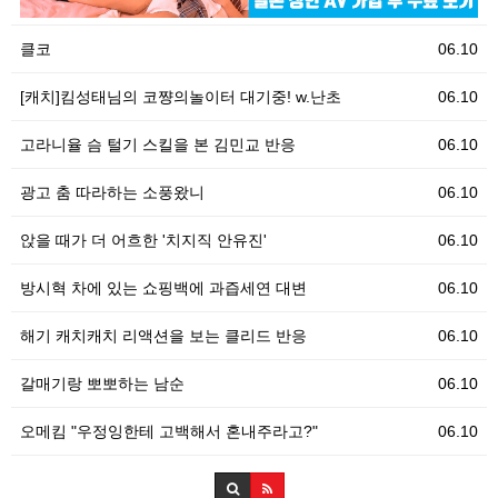
클코
06.10
[캐치]킴성태님의 코쨩의놀이터 대기중! w.난초
06.10
고라니율 슴 털기 스킬을 본 김민교 반응
06.10
광고 춤 따라하는 소풍왔니
06.10
앉을 때가 더 어흐한 '치지직 안유진'
06.10
방시혁 차에 있는 쇼핑백에 과즙세연 대변
06.10
해기 캐치캐치 리액션을 보는 클리드 반응
06.10
갈매기랑 뽀뽀하는 남순
06.10
오메킴 "우정잉한테 고백해서 혼내주라고?"
06.10