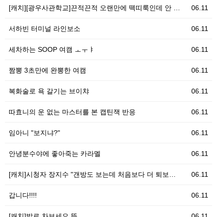
[캐치][광우사관학교]끈적끈적 오랜만에 떽띠룩인데 안 …
06.11
서하빈 터미널 라인보소
06.11
세차하는 SOOP 여캠 ㅗㅜㅑ
06.11
짬뽕 3초만에 완뽕한 여캠
06.11
복화술로 욕 갈기는 브이챠
06.11
따효니의 운 없는 마스터를 본 캡틴잭 반응
06.11
임아니 "보지냐?"
06.11
안녕분수야에 좋아죽는 카라멜
06.11
[캐치]시청자 장지수 "갠방도 보는데 처음보다 더 퇴보…
06.11
갑니다!!!!
06.11
[캐치]발로 차보세요 뜻
06.11