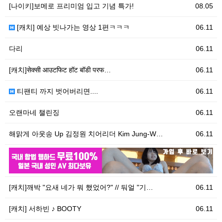
[나이키]보메로 프리미엄 입고 기념 특가!
08.05
[캐치] 예상 빗나가는 영상 1편ㅋㅋㅋ
06.11
다리
06.11
[캐치]सेक्सी आउटफिट हॉट बॉडी परफ…
06.11
티팬티 까지 벗어버리면....
06.11
오랜마네 챌린징
06.11
해맑게 아웃송 Up 김정원 치어리더 Kim Jung-W…
06.11
06.11
우
[캐치]깨박 "요새 네가 뭐 했었어?" // 둬얼 "기…
06.11
[캐치] 서하빈 ♪ BOOTY
06.11