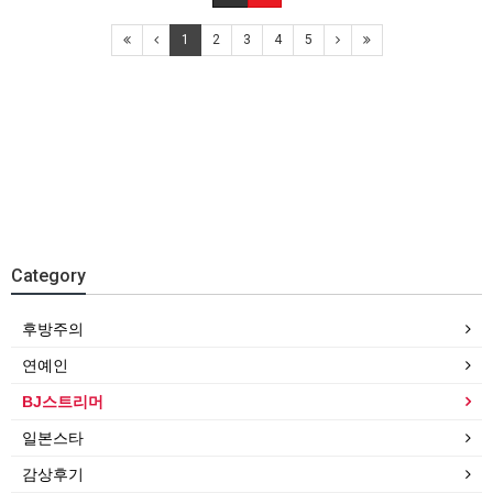
1
2
3
4
5
Category
후방주의
연예인
BJ스트리머
일본스타
감상후기