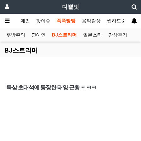
디쁠넷
메인
핫이슈
쭉쭉빵빵
음악감상
웹하드순위
후방주의
연예인
BJ스트리머
일본스타
감상후기
BJ스트리머
룩삼 초대석에 등장한 태양 근황 ㅋㅋㅋ