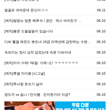
얼굴은 귀여운데 문신이 ㄷㄷ
06.11
[캐치]썸띵뉴 맞춘 해루석 / 권민 : 역시 여자친구 …
06.10
[캐치]봉준 드릴말씀이 있습니다
06.10
디씨 헬갤 레전드 뽀또녀 19금 리액션에 감탄하는 수련…
06.10
속보이는 망사 상의 입었는데 속옷 다보이네
06.10
[캐치]지수:거제! /둬얼: 거제~도! ㅋㅋㅋㅋㅋㅋㅋ
06.10
[캐치]후열 카이봤 [시그널]
06.10
[캐치]추사랑 돈쓰기 싫어
06.10
양도끼 vs 숩니 / 만식햄 : 진지한거야 지금?
06.10
06.10
[