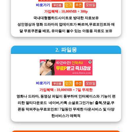
바로가기
무인증
가입혜택 : 10,000MB + 300p
국내대형웹하드사이트로 방대한 자료보유
성인영상과 영화 드라마의 업데이트가 빠르며,무료포인트와 매
달 무료쿠폰을 배포, 유아들이 볼수 있는 아동용 자료도 보유
2. 파일몽
바로가기
무인증
가입혜택 : 10,000MB + 7일 무제한
영화나 드라마, 동영상 파일이 풍부하며 인터페이스와 기능이 편
리한 멀티다운로드 네이버,카톡 소셜로그인가능! 출첵,댓글,쿠
폰등 막퍼주는무료포인트! 7일동안 무제한 다운서비스 및 다양
한서비스가 매력적