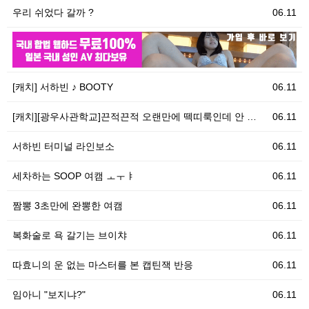
우리 쉬었다 갈까 ?
06.11
06.11
[
[캐치] 서하빈 ♪ BOOTY
06.11
[캐치][광우사관학교]끈적끈적 오랜만에 떽띠룩인데 안 …
06.11
서하빈 터미널 라인보소
06.11
세차하는 SOOP 여캠 ㅗㅜㅑ
06.11
짬뽕 3초만에 완뽕한 여캠
06.11
복화술로 욕 갈기는 브이챠
06.11
따효니의 운 없는 마스터를 본 캡틴잭 반응
06.11
임아니 "보지냐?"
06.11