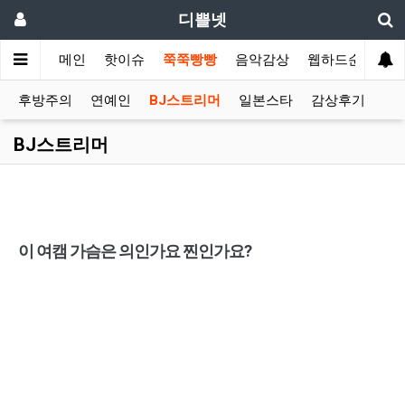
디쁠넷
메인
핫이슈
쭉쭉빵빵
음악감상
웹하드순위
후방주의
연예인
BJ스트리머
일본스타
감상후기
BJ스트리머
이 여캠 가슴은 의인가요 찐인가요?