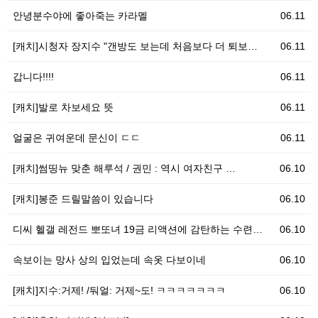
안녕분수야에 좋아죽는 카라멜
06.11
[캐치]시청자 장지수 "갠방도 보는데 처음보다 더 퇴보…
06.11
갑니다!!!!
06.11
[캐치]발로 차보세요 뜻
06.11
얼굴은 귀여운데 문신이 ㄷㄷ
06.11
[캐치]썸띵뉴 맞춘 해루석 / 권민 : 역시 여자친구 …
06.10
[캐치]봉준 드릴말씀이 있습니다
06.10
디씨 헬갤 레전드 뽀또녀 19금 리액션에 감탄하는 수련…
06.10
속보이는 망사 상의 입었는데 속옷 다보이네
06.10
[캐치]지수:거제! /둬얼: 거제~도! ㅋㅋㅋㅋㅋㅋㅋ
06.10