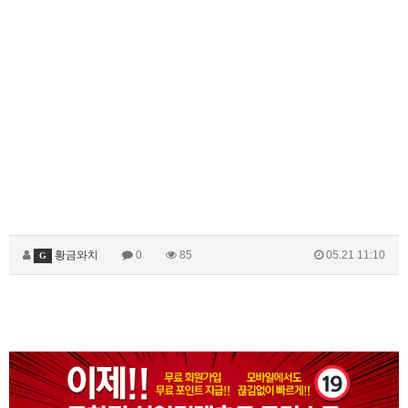
황금와치
0
85
05.21 11:10
G