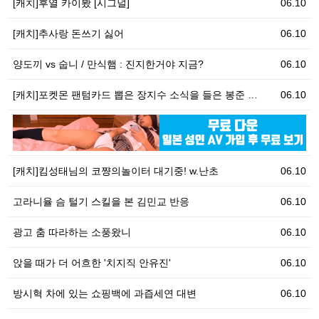
[캐치]후열 카이봤 [시그널]
06.10
[캐치]추사랑 돈쓰기 싫어
06.10
양도끼 vs 숩니 / 만식햄 : 진지한거야 지금?
06.10
[캐치]포켓몬 팬텀카드 뽑은 장지수 소식을 들은 봉준 …
06.10
06.10
클
[캐치]킴성태님의 코쨩의놀이터 대기중! w.난초
06.10
고라니율 슴 털기 스킬을 본 김민교 반응
06.10
광고 춤 따라하는 소풍왔니
06.10
앉을 때가 더 어흐한 '치지직 안유진'
06.10
방시혁 차에 있는 쇼핑백에 과즙세연 대변
06.10