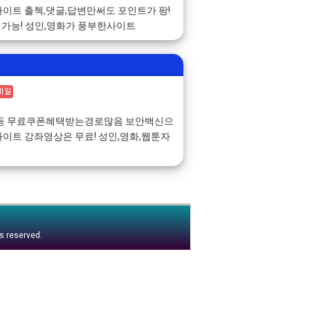
이트 출첵,댓글,답변만써도 포인트가 팡!
인가능! 성인,영화가 풍부한사이트
첵등 무료쿠폰혜택받는경로많음 보안백신으
이트 강좌영상은 무료! 성인,영화,웹툰자
ts reserved.