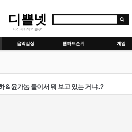
디쁠넷
네이버 검색 "디쁠넷"
음악감상
웹하드순위
게임
 & 윤가놈 둘이서 뭐 보고 있는 거냐..?