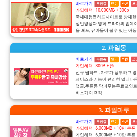
바로가기
무인증
가입혜택 : 10,000MB + 300p
국내대형웹하드사이트로 방대한
성인영상과 영화 드라마의 업데
을 배포, 유아들이 볼수 있는 아
2. 파일몽
바로가기
무인증
가입혜택 : 300B + @
신규 웹하드 , 자료가 풍부하고 
페이스와 기능이 편리한 멀티다운
댓글,쿠폰등 막퍼주는무료포인트!
비스가 매력적
3. 파일마루
바로가기
무인증
가입혜택 : 6,000MB + 10만 쿠폰
가입혜택 : 6,000MB + 10만