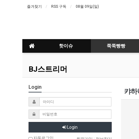
즐겨찾기
RSS 구독
08월 09일(일)
핫이슈
쭉쭉빵빵
BJ스트리머
Login
캬하하
Login
자동로그인