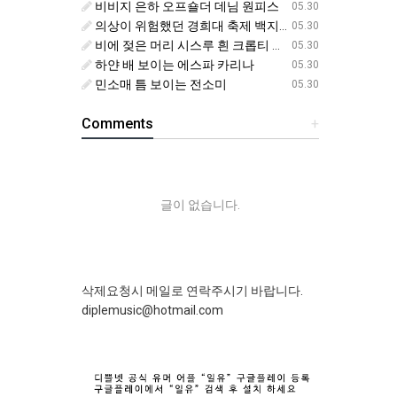
비비지 은하 오프숄더 데님 원피스
05.30
의상이 위험했던 경희대 축제 백지헌
05.30
비에 젖은 머리 시스루 흰 크롭티 에스파 닝닝
05.30
하얀 배 보이는 에스파 카리나
05.30
민소매 틈 보이는 전소미
05.30
Comments
+
글이 없습니다.
삭제요청시 메일로 연락주시기 바랍니다.
diplemusic@hotmail.com