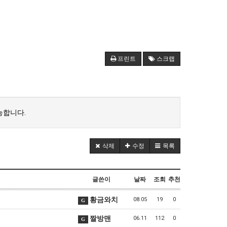
프린트
스크랩
능합니다.
삭제
수정
목록
글쓴이
날짜
조회
추천
황금와치
08.05
19
0
G
짤방맨
06.11
112
0
G