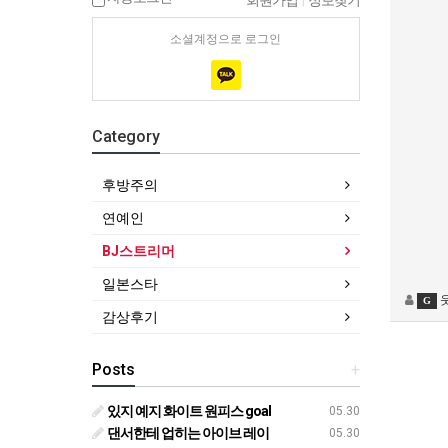
회원가입
|
정보찾기
소셜계정으로 로그인
Category
후방주의
연예인
BJ스트리머
일본스타
G
감상후기
Posts
+
있지 예지 화이트 원피스 goal
05.30
댄서한테 업히는 아이브 레이
05.30