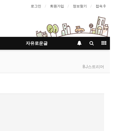
로그인
회원가입
정보찾기
접속 0
자유로운글
BJ스트리머