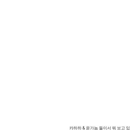
캬하하 & 윤가놈 둘이서 뭐 보고 있는