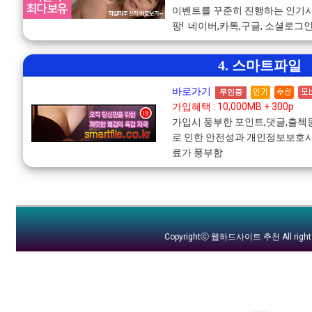
이벤트를 꾸준히 진행하는 인기사
팡! 네이버,카톡,구글, 소셜로그
4. 스마트파일
바로가기
무인증
가입혜택 : 10,000MB + 300p
가입시 풍부한 포인트,댓글,출
로 인한 안전성과 개인정보보호사
료가 풍부함
Copyrightⓒ
웹하드사이트 추천
All righ