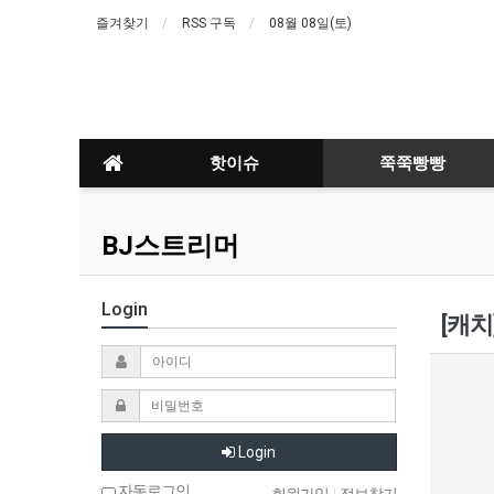
즐겨찾기
RSS 구독
08월 08일(토)
핫이슈
쭉쭉빵빵
BJ스트리머
Login
[캐치
Login
자동로그인