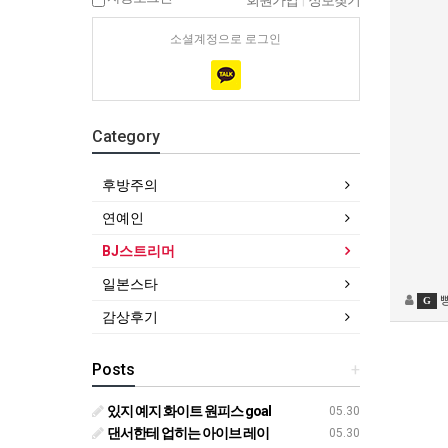
회원가입
|
정보찾기
소셜계정으로 로그인
Category
후방주의
연예인
BJ스트리머
일본스타
G
감상후기
Posts
+
있지 예지 화이트 원피스 goal
05.30
댄서한테 업히는 아이브 레이
05.30