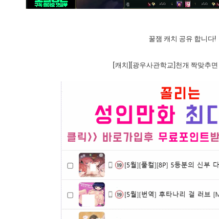
꿀잼 캐치 공유 합니다!
[캐치][광우사관학교]천개 짝맞추면 