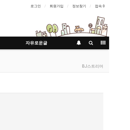
로그인
회원가입
정보찾기
접속 0
자유로운글
BJ스트리머