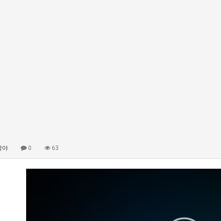
빵야
0
63