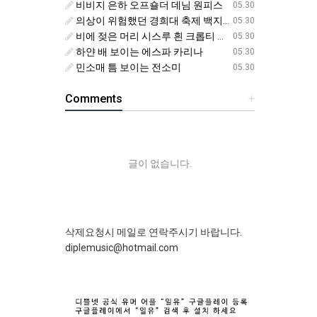
비비지 은하 오프숄더 데님 원피스
05.30
의상이 위험했던 경희대 축제 백지헌
05.30
비에 젖은 머리 시스루 흰 크롭티 에스파 닝닝
05.30
하얀 배 보이는 에스파 카리나
05.30
민소매 틈 보이는 전소미
05.30
Comments
+
글이 없습니다.
삭제요청시 메일로 연락주시기 바랍니다.
diplemusic@hotmail.com