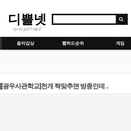
디쁠넷
네이버 검색 "디쁠넷"
음악감상
웹하드순위
게임
][광우사관학교]천개 짝맞추면 방종인데 ..