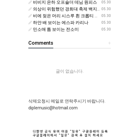
비비지 은하 오프숄더 데님 원피스
05.30
의상이 위험했던 경희대 축제 백지헌
05.30
비에 젖은 머리 시스루 흰 크롭티 에스파 닝닝
05.30
하얀 배 보이는 에스파 카리나
05.30
민소매 틈 보이는 전소미
05.30
Comments
+
글이 없습니다.
삭제요청시 메일로 연락주시기 바랍니다.
diplemusic@hotmail.com