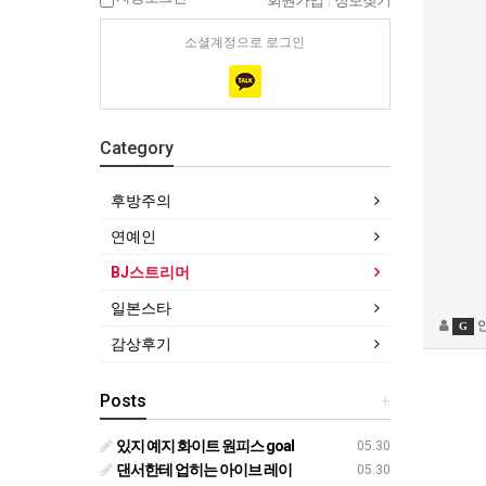
회원가입
|
정보찾기
소셜계정으로 로그인
Category
후방주의
연예인
BJ스트리머
일본스타
G
감상후기
Posts
+
있지 예지 화이트 원피스 goal
05.30
댄서한테 업히는 아이브 레이
05.30