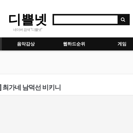
디쁠넷
네이버 검색 "디쁠넷"
음악감상
웹하드순위
게임
] 최가네 남덕선 비키니