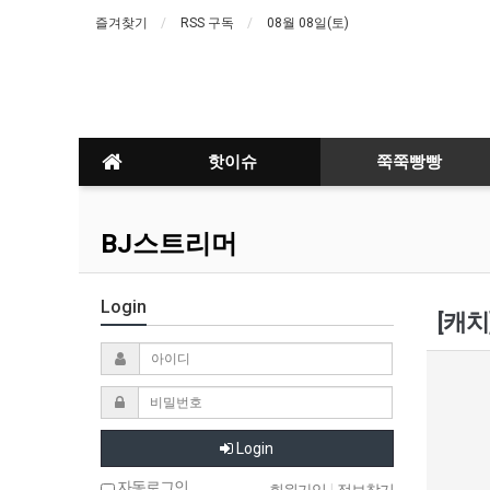
즐겨찾기
RSS 구독
08월 08일(토)
핫이슈
쭉쭉빵빵
BJ스트리머
Login
[캐치
Login
자동로그인