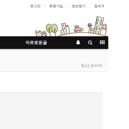
로그인
회원가입
정보찾기
접속 0
자유로운글
BJ스트리머