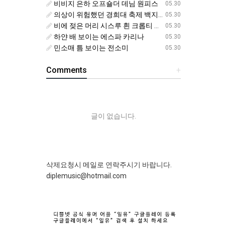
비비지 은하 오프숄더 데님 원피스
05.30
의상이 위험했던 경희대 축제 백지헌
05.30
비에 젖은 머리 시스루 흰 크롭티 에스파 닝닝
05.30
하얀 배 보이는 에스파 카리나
05.30
민소매 틈 보이는 전소미
05.30
Comments
+
글이 없습니다.
삭제요청시 메일로 연락주시기 바랍니다.
diplemusic@hotmail.com