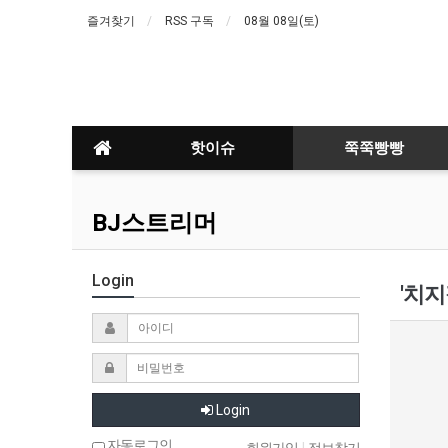
즐겨찾기
RSS 구독
08월 08일(토)
핫이슈
쭉쭉빵빵
BJ스트리머
Login
'치지
Login
자동로그인