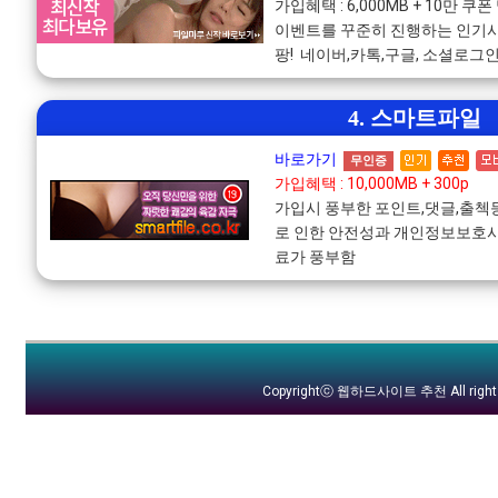
가입혜택 : 6,000MB + 10만
이벤트를 꾸준히 진행하는 인기사
팡! 네이버,카톡,구글, 소셜로그
4. 스마트파일
바로가기
무인증
가입혜택 : 10,000MB + 300p
가입시 풍부한 포인트,댓글,출
로 인한 안전성과 개인정보보호사
료가 풍부함
Copyrightⓒ
웹하드사이트 추천
All righ