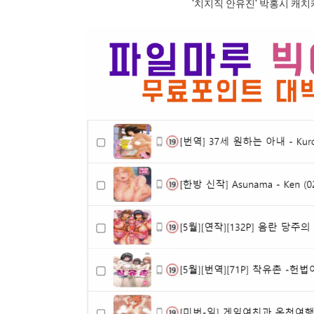
'치지직 안유진' 박홍시 캐