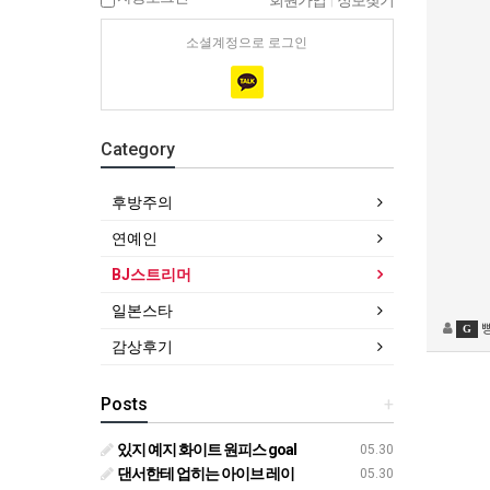
회원가입
|
정보찾기
소셜계정으로 로그인
Category
후방주의
연예인
BJ스트리머
일본스타
G
감상후기
Posts
+
있지 예지 화이트 원피스 goal
05.30
댄서한테 업히는 아이브 레이
05.30