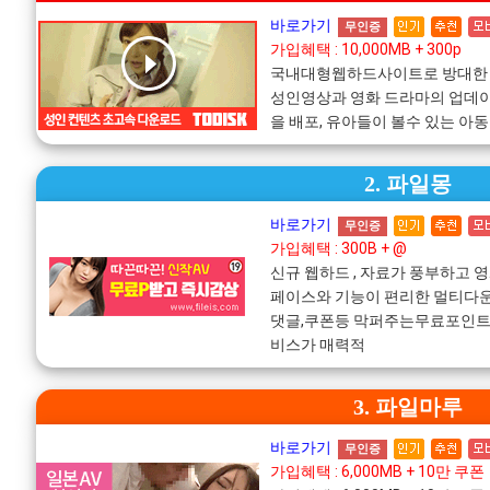
바로가기
무인증
가입혜택 : 10,000MB + 300p
국내대형웹하드사이트로 방대한
성인영상과 영화 드라마의 업데
을 배포, 유아들이 볼수 있는 아
2. 파일몽
바로가기
무인증
가입혜택 : 300B + @
신규 웹하드 , 자료가 풍부하고 
페이스와 기능이 편리한 멀티다운
댓글,쿠폰등 막퍼주는무료포인트!
비스가 매력적
3. 파일마루
바로가기
무인증
가입혜택 : 6,000MB + 10만 쿠폰