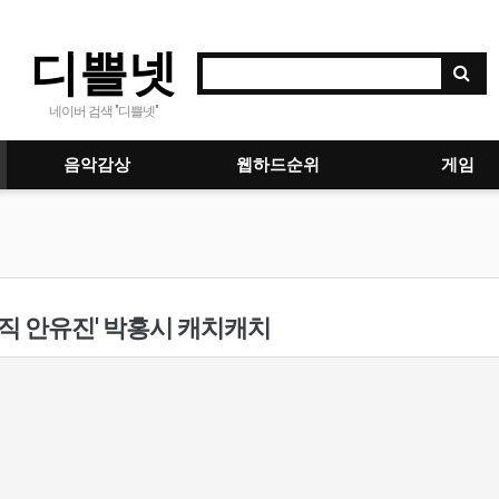
디쁠넷
네이버 검색 "디쁠넷"
음악감상
웹하드순위
게임
직 안유진' 박홍시 캐치캐치