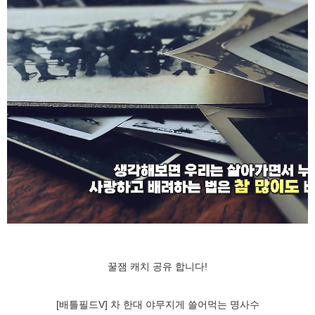
꿀잼 캐치 공유 합니다!
[배틀필드V] 차 한대 야무지게 쓸어먹는 명사수