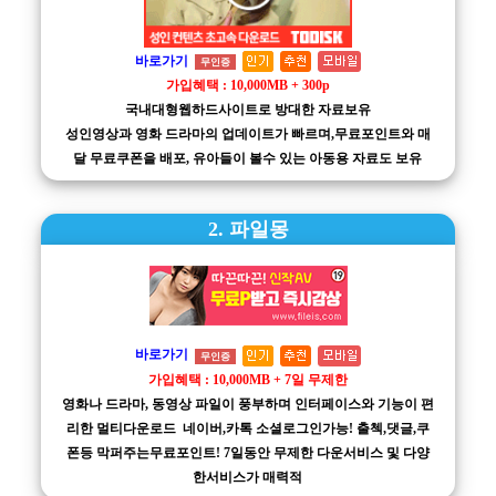
바로가기
무인증
가입혜택 : 10,000MB + 300p
국내대형웹하드사이트로 방대한 자료보유
성인영상과 영화 드라마의 업데이트가 빠르며,무료포인트와 매
달 무료쿠폰을 배포, 유아들이 볼수 있는 아동용 자료도 보유
2. 파일몽
바로가기
무인증
가입혜택 : 10,000MB + 7일 무제한
영화나 드라마, 동영상 파일이 풍부하며 인터페이스와 기능이 편
리한 멀티다운로드 네이버,카톡 소셜로그인가능! 출첵,댓글,쿠
폰등 막퍼주는무료포인트! 7일동안 무제한 다운서비스 및 다양
한서비스가 매력적