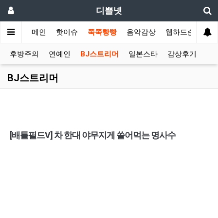
디쁠넷
메인
핫이슈
쭉쭉빵빵
음악감상
웹하드순위
후방주의
연예인
BJ스트리머
일본스타
감상후기
BJ스트리머
[배틀필드V] 차 한대 야무지게 쓸어먹는 명사수