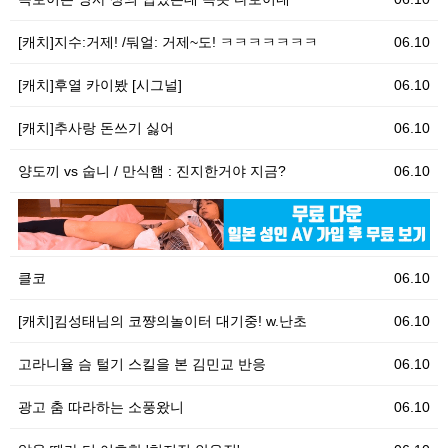
[캐치]지수:거제! /둬얼: 거제~도! ㅋㅋㅋㅋㅋㅋㅋ
06.10
[캐치]후열 카이봤 [시그널]
06.10
[캐치]추사랑 돈쓰기 싫어
06.10
양도끼 vs 숩니 / 만식햄 : 진지한거야 지금?
06.10
06.10
[
클코
06.10
[캐치]킴성태님의 코쨩의놀이터 대기중! w.난초
06.10
고라니율 슴 털기 스킬을 본 김민교 반응
06.10
광고 춤 따라하는 소풍왔니
06.10