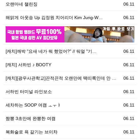
오랜마네 챌린징
06.11
해맑게 아웃송 Up 김정원 치어리더 Kim Jung-W…
06.11
06.11
우
[캐치]깨박 "요새 네가 뭐 했었어?" // 둬얼 "기…
06.11
[캐치] 서하빈 ♪ BOOTY
06.11
[캐치][광우사관학교]끈적끈적 오랜만에 떽띠룩인데 안 …
06.11
서하빈 터미널 라인보소
06.11
세차하는 SOOP 여캠 ㅗㅜㅑ
06.11
짬뽕 3초만에 완뽕한 여캠
06.11
복화술로 욕 갈기는 브이챠
06.11