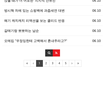
앉을 때가 더 어흐한 '치지직 안유진'
06.10
방시혁 차에 있는 쇼핑백에 과즙세연 대변
06.10
해기 캐치캐치 리액션을 보는 클리드 반응
06.10
갈매기랑 뽀뽀하는 남순
06.10
오메킴 "우정잉한테 고백해서 혼내주라고?"
06.10
1
2
3
4
5