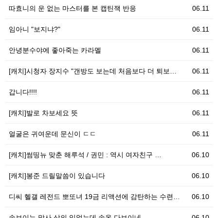
따효니의 운 없는 마스터를 본 캡틴잭 반응
06.11
임아니 "보지냐?"
06.11
안녕분수야에 좋아죽는 카라멜
06.11
[캐치]시청자 장지수 "갠방도 보는데 처음보다 더 퇴보…
06.11
갑니다!!!!
06.11
[캐치]발로 차보세요 뜻
06.11
얼굴은 귀여운데 문신이 ㄷㄷ
06.11
[캐치]썸띵뉴 맞춘 해루석 / 권민 : 역시 여자친구 …
06.10
[캐치]봉준 드릴말씀이 있습니다
06.10
디씨 헬갤 레전드 뽀또녀 19금 리액션에 감탄하는 수련…
06.10
속보이는 망사 상의 입었는데 속옷 다보이네
06.10