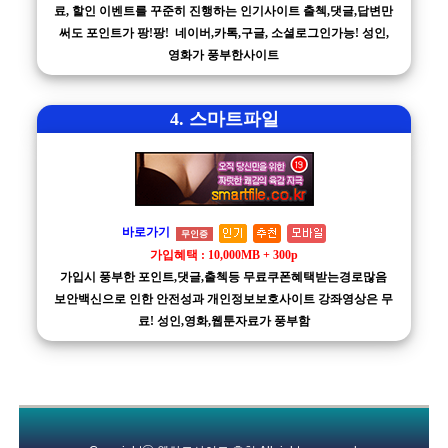
료, 할인 이벤트를 꾸준히 진행하는 인기사이트 출첵,댓글,답변만
써도 포인트가 팡!팡! 네이버,카톡,구글, 소셜로그인가능! 성인,
영화가 풍부한사이트
4. 스마트파일
바로가기
무인증
가입혜택 : 10,000MB + 300p
가입시 풍부한 포인트,댓글,출첵등 무료쿠폰혜택받는경로많음
보안백신으로 인한 안전성과 개인정보보호사이트 강좌영상은 무
료! 성인,영화,웹툰자료가 풍부함