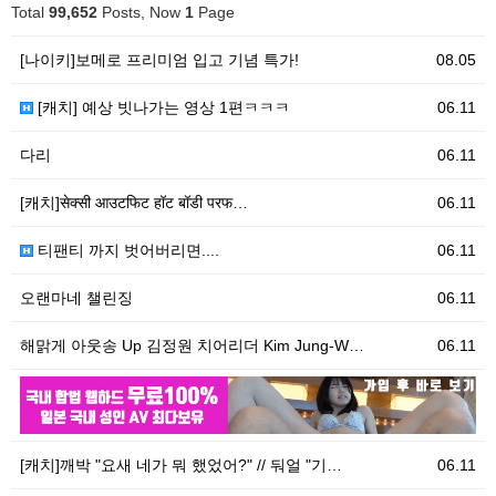
Total
99,652
Posts, Now
1
Page
[나이키]보메로 프리미엄 입고 기념 특가!
08.05
[캐치] 예상 빗나가는 영상 1편ㅋㅋㅋ
06.11
다리
06.11
[캐치]सेक्सी आउटफिट हॉट बॉडी परफ…
06.11
티팬티 까지 벗어버리면....
06.11
오랜마네 챌린징
06.11
해맑게 아웃송 Up 김정원 치어리더 Kim Jung-W…
06.11
06.11
우
[캐치]깨박 "요새 네가 뭐 했었어?" // 둬얼 "기…
06.11