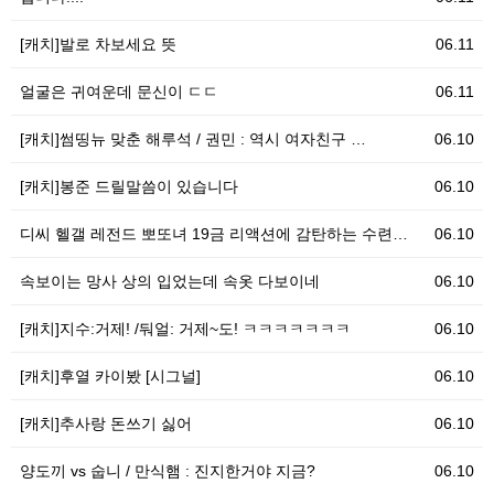
[캐치]발로 차보세요 뜻
06.11
얼굴은 귀여운데 문신이 ㄷㄷ
06.11
[캐치]썸띵뉴 맞춘 해루석 / 권민 : 역시 여자친구 …
06.10
[캐치]봉준 드릴말씀이 있습니다
06.10
디씨 헬갤 레전드 뽀또녀 19금 리액션에 감탄하는 수련…
06.10
속보이는 망사 상의 입었는데 속옷 다보이네
06.10
[캐치]지수:거제! /둬얼: 거제~도! ㅋㅋㅋㅋㅋㅋㅋ
06.10
[캐치]후열 카이봤 [시그널]
06.10
[캐치]추사랑 돈쓰기 싫어
06.10
양도끼 vs 숩니 / 만식햄 : 진지한거야 지금?
06.10