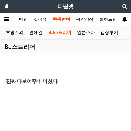
디쁠넷
메인
핫이슈
쭉쭉빵빵
음악감상
웹하드순위
후방주의
연예인
BJ스트리머
일본스타
감상후기
BJ스트리머
진짜 다보여주네 미쳤다