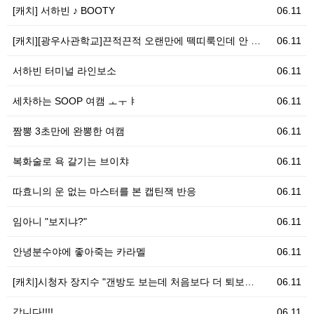
[캐치] 서하빈 ♪ BOOTY
06.11
[캐치][광우사관학교]끈적끈적 오랜만에 떽띠룩인데 안 …
06.11
서하빈 터미널 라인보소
06.11
세차하는 SOOP 여캠 ㅗㅜㅑ
06.11
짬뽕 3초만에 완뽕한 여캠
06.11
복화술로 욕 갈기는 브이챠
06.11
따효니의 운 없는 마스터를 본 캡틴잭 반응
06.11
임아니 "보지냐?"
06.11
안녕분수야에 좋아죽는 카라멜
06.11
[캐치]시청자 장지수 "갠방도 보는데 처음보다 더 퇴보…
06.11
갑니다!!!!
06.11