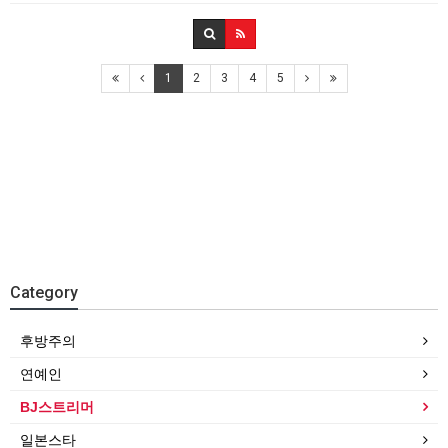
1
2
3
4
5
Category
후방주의
연예인
BJ스트리머
일본스타