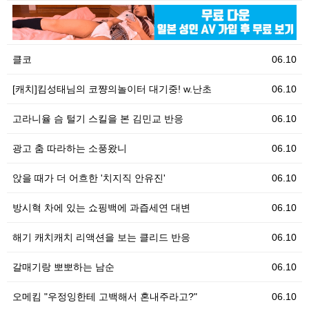
06.10
[
클코
06.10
[캐치]킴성태님의 코쨩의놀이터 대기중! w.난초
06.10
고라니율 슴 털기 스킬을 본 김민교 반응
06.10
광고 춤 따라하는 소풍왔니
06.10
앉을 때가 더 어흐한 '치지직 안유진'
06.10
방시혁 차에 있는 쇼핑백에 과즙세연 대변
06.10
해기 캐치캐치 리액션을 보는 클리드 반응
06.10
갈매기랑 뽀뽀하는 남순
06.10
오메킴 "우정잉한테 고백해서 혼내주라고?"
06.10