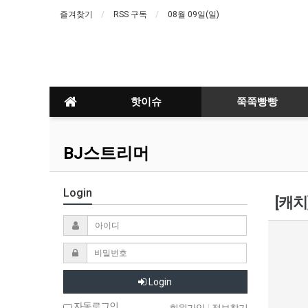
즐겨찾기
RSS 구독
08월 09일(일)
핫이슈
쭉쭉빵빵
BJ스트리머
Login
[캐치
Login
자동로그인