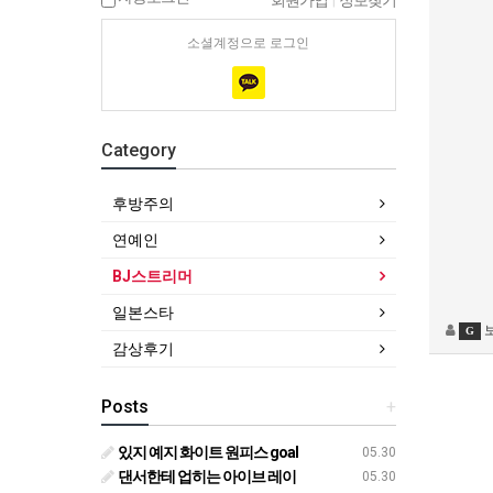
회원가입
|
정보찾기
소셜계정으로 로그인
Category
후방주의
연예인
BJ스트리머
일본스타
G
감상후기
Posts
+
있지 예지 화이트 원피스 goal
05.30
댄서한테 업히는 아이브 레이
05.30