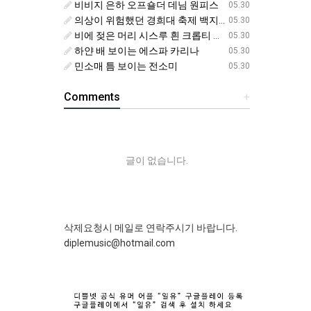
비비지 은하 오프숄더 데님 원피스
05.30
의상이 위험했던 경희대 축제 백지헌
05.30
비에 젖은 머리 시스루 흰 크롭티 에스파 닝닝
05.30
하얀 배 보이는 에스파 카리나
05.30
민소매 틈 보이는 전소미
05.30
Comments
+
글이 없습니다.
삭제요청시 메일로 연락주시기 바랍니다.
diplemusic@hotmail.com