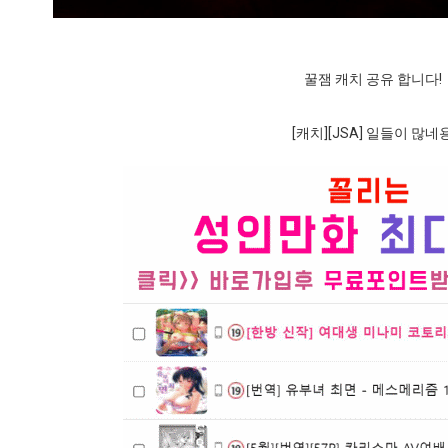
꿀잼 캐치 공유 합니다!
[캐치][JSA] 일들이 많네