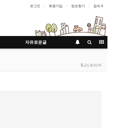
로그인
회원가입
정보찾기
접속 0
자유로운글
BJ스트리머