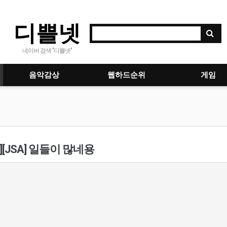
디쁠넷
네이버 검색 "디쁠넷"
음악감상
웹하드순위
게임
][JSA] 일들이 많네용