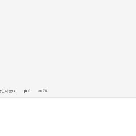
보인다보여
0
78