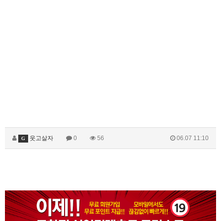
웃고살자
0
56
06.07 11:10
G