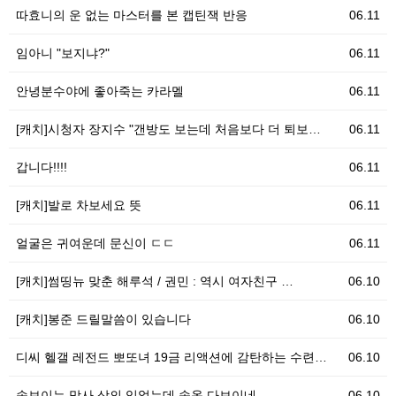
따효니의 운 없는 마스터를 본 캡틴잭 반응
06.11
임아니 "보지냐?"
06.11
안녕분수야에 좋아죽는 카라멜
06.11
[캐치]시청자 장지수 "갠방도 보는데 처음보다 더 퇴보…
06.11
갑니다!!!!
06.11
[캐치]발로 차보세요 뜻
06.11
얼굴은 귀여운데 문신이 ㄷㄷ
06.11
[캐치]썸띵뉴 맞춘 해루석 / 권민 : 역시 여자친구 …
06.10
[캐치]봉준 드릴말씀이 있습니다
06.10
디씨 헬갤 레전드 뽀또녀 19금 리액션에 감탄하는 수련…
06.10
속보이는 망사 상의 입었는데 속옷 다보이네
06.10