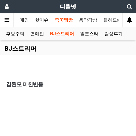
디쁠넷
메인
핫이슈
쭉쭉빵빵
음악감상
웹하드순위
후방주의
연예인
BJ스트리머
일본스타
감상후기
BJ스트리머
김된모 미친반응