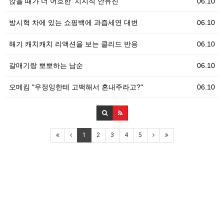
앉을 때가 더 어흐한 '치지직 안유진'
06.10
방시혁 차에 있는 쇼핑백에 과즙세연 대변
06.10
해기 캐치캐치 리액션을 보는 클리드 반응
06.10
갈매기랑 뽀뽀하는 남순
06.10
오메킴 "우정잉한테 고백해서 혼내주라고?"
06.10
1
2
3
4
5