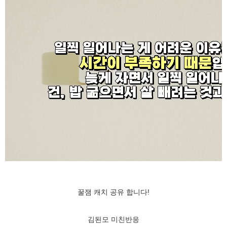
꿀잼 캐치 공유 합니다!
김된모 미친반응