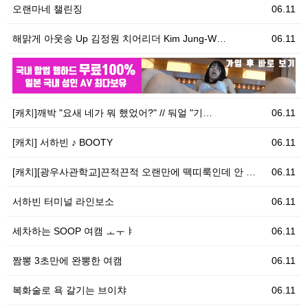
오랜마네 챌린징
06.11
해맑게 아웃송 Up 김정원 치어리더 Kim Jung-W…
06.11
06.11
우
[캐치]깨박 "요새 네가 뭐 했었어?" // 둬얼 "기…
06.11
[캐치] 서하빈 ♪ BOOTY
06.11
[캐치][광우사관학교]끈적끈적 오랜만에 떽띠룩인데 안 …
06.11
서하빈 터미널 라인보소
06.11
세차하는 SOOP 여캠 ㅗㅜㅑ
06.11
짬뽕 3초만에 완뽕한 여캠
06.11
복화술로 욕 갈기는 브이챠
06.11