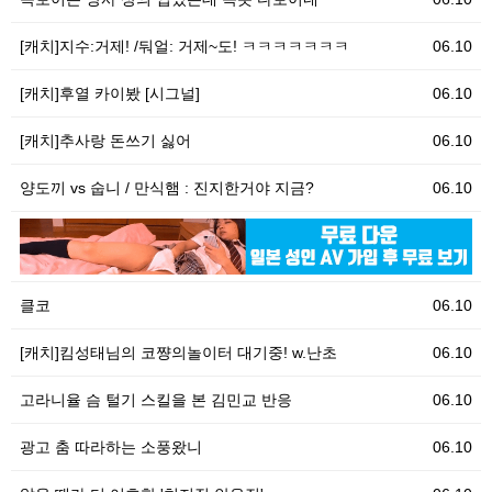
[캐치]지수:거제! /둬얼: 거제~도! ㅋㅋㅋㅋㅋㅋㅋ
06.10
[캐치]후열 카이봤 [시그널]
06.10
[캐치]추사랑 돈쓰기 싫어
06.10
양도끼 vs 숩니 / 만식햄 : 진지한거야 지금?
06.10
06.10
[
클코
06.10
[캐치]킴성태님의 코쨩의놀이터 대기중! w.난초
06.10
고라니율 슴 털기 스킬을 본 김민교 반응
06.10
광고 춤 따라하는 소풍왔니
06.10