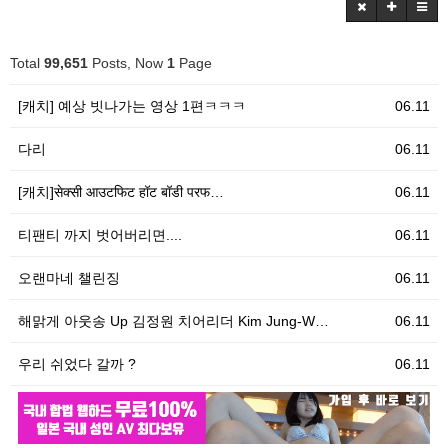
Total
99,651
Posts, Now
1
Page
[캐치] 예상 빗나가는 영상 1편ㅋㅋㅋ
06.11
다리
06.11
[캐치]सेक्सी आउटफिट हॉट बॉडी परफ…
06.11
티팬티 까지 벗어버리면....
06.11
오랜마네 챌린징
06.11
해맑게 아웃송 Up 김정원 치어리더 Kim Jung-W…
06.11
우리 쉬었다 갈까 ?
06.11
06.11
[