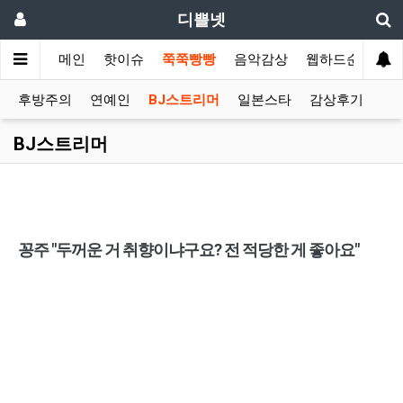
디쁠넷
메인
핫이슈
쭉쭉빵빵
음악감상
웹하드순위
후방주의
연예인
BJ스트리머
일본스타
감상후기
BJ스트리머
꽁주 "두꺼운 거 취향이냐구요? 전 적당한 게 좋아요"