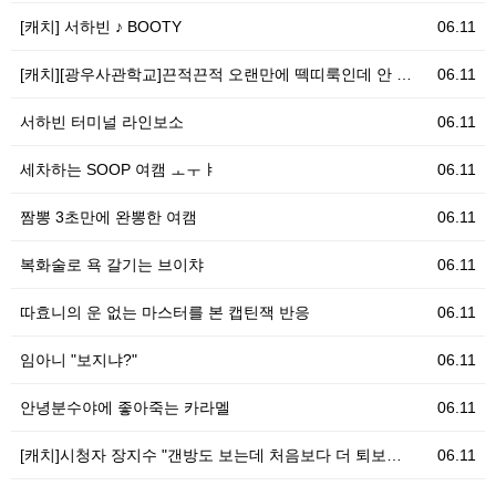
[캐치] 서하빈 ♪ BOOTY
06.11
[캐치][광우사관학교]끈적끈적 오랜만에 떽띠룩인데 안 …
06.11
서하빈 터미널 라인보소
06.11
세차하는 SOOP 여캠 ㅗㅜㅑ
06.11
짬뽕 3초만에 완뽕한 여캠
06.11
복화술로 욕 갈기는 브이챠
06.11
따효니의 운 없는 마스터를 본 캡틴잭 반응
06.11
임아니 "보지냐?"
06.11
안녕분수야에 좋아죽는 카라멜
06.11
[캐치]시청자 장지수 "갠방도 보는데 처음보다 더 퇴보…
06.11