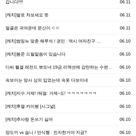
갑니다!!!!
06.11
[캐치]발로 차보세요 뜻
06.11
얼굴은 귀여운데 문신이 ㄷㄷ
06.11
[캐치]썸띵뉴 맞춘 해루석 / 권민 : 역시 여자친구 …
06.10
[캐치]봉준 드릴말씀이 있습니다
06.10
디씨 헬갤 레전드 뽀또녀 19금 리액션에 감탄하는 수련…
06.10
속보이는 망사 상의 입었는데 속옷 다보이네
06.10
[캐치]지수:거제! /둬얼: 거제~도! ㅋㅋㅋㅋㅋㅋㅋ
06.10
[캐치]후열 카이봤 [시그널]
06.10
[캐치]추사랑 돈쓰기 싫어
06.10
양도끼 vs 숩니 / 만식햄 : 진지한거야 지금?
06.10