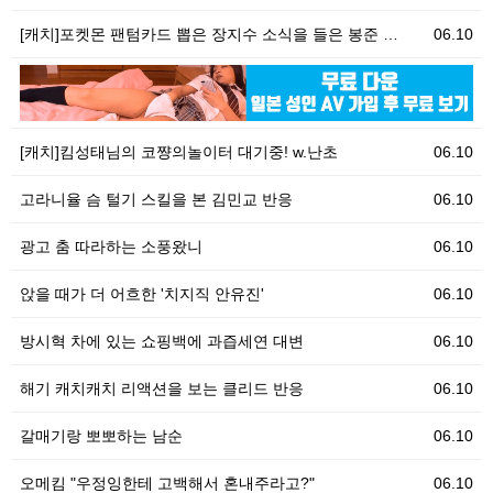
[캐치]포켓몬 팬텀카드 뽑은 장지수 소식을 들은 봉준 …
06.10
06.10
클
[캐치]킴성태님의 코쨩의놀이터 대기중! w.난초
06.10
고라니율 슴 털기 스킬을 본 김민교 반응
06.10
광고 춤 따라하는 소풍왔니
06.10
앉을 때가 더 어흐한 '치지직 안유진'
06.10
방시혁 차에 있는 쇼핑백에 과즙세연 대변
06.10
해기 캐치캐치 리액션을 보는 클리드 반응
06.10
갈매기랑 뽀뽀하는 남순
06.10
오메킴 "우정잉한테 고백해서 혼내주라고?"
06.10