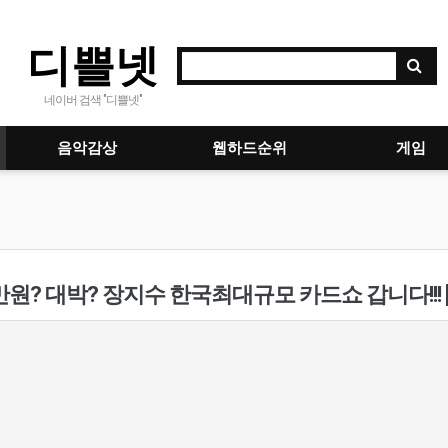
디쁠넷
네이버 검색 "디쁠넷"
음악감상
웹하드순위
게임
만원? 대박? 장지수 한국최대규모 카드쇼 갑니다!!! 