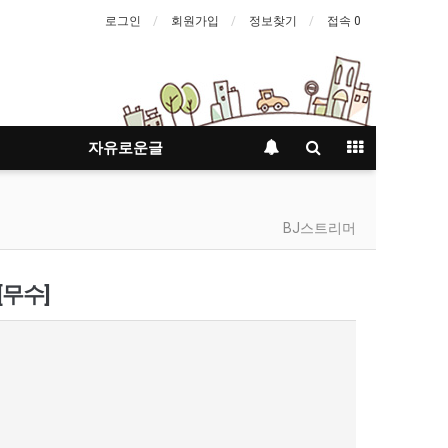
로그인
회원가입
정보찾기
접속 0
자유로운글
BJ스트리머
[무수]