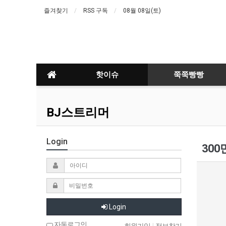
즐겨찾기
RSS 구독
08월 08일(토)
핫이슈
쭉쭉빵빵
BJ스트리머
Login
300
Login
자동로그인