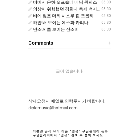
비비지 은하 오프숄더 데님 원피스
05.30
의상이 위험했던 경희대 축제 백지헌
05.30
비에 젖은 머리 시스루 흰 크롭티 에스파 닝닝
05.30
하얀 배 보이는 에스파 카리나
05.30
민소매 틈 보이는 전소미
05.30
Comments
+
글이 없습니다.
삭제요청시 메일로 연락주시기 바랍니다.
diplemusic@hotmail.com