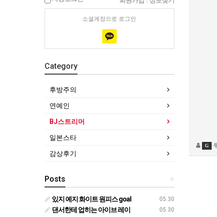
회원가입
|
정보찾기
소셜계정으로 로그인
Category
후방주의
연예인
BJ스트리머
일본스타
G
감상후기
Posts
+
있지 예지 화이트 원피스 goal
05.30
댄서한테 업히는 아이브 레이
05.30