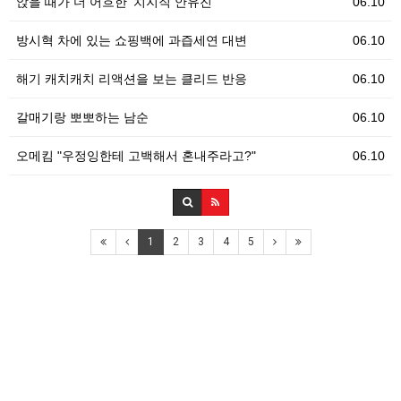
앉을 때가 더 어흐한 '치지직 안유진'
06.10
방시혁 차에 있는 쇼핑백에 과즙세연 대변
06.10
해기 캐치캐치 리액션을 보는 클리드 반응
06.10
갈매기랑 뽀뽀하는 남순
06.10
오메킴 "우정잉한테 고백해서 혼내주라고?"
06.10
1
2
3
4
5