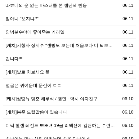
따효니의 운 없는 마스터를 본 캡틴잭 반응
06.11
임아니 "보지냐?"
06.11
안녕분수야에 좋아죽는 카라멜
06.11
[캐치]시청자 장지수 "갠방도 보는데 처음보다 더 퇴보…
06.11
갑니다!!!!
06.11
[캐치]발로 차보세요 뜻
06.11
얼굴은 귀여운데 문신이 ㄷㄷ
06.11
[캐치]썸띵뉴 맞춘 해루석 / 권민 : 역시 여자친구 …
06.10
[캐치]봉준 드릴말씀이 있습니다
06.10
디씨 헬갤 레전드 뽀또녀 19금 리액션에 감탄하는 수련…
06.10
속보이는 망사 상의 입었는데 속옷 다보이네
06.10