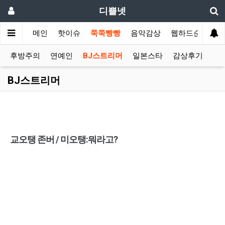
디쁠넷
메인
핫이슈
쭉쭉빵빵
음악감상
웹하드순위
후방주의
연예인
BJ스트리머
일본스타
감상후기
BJ스트리머
교오탱 존버 / 미오탱:뭐라고?