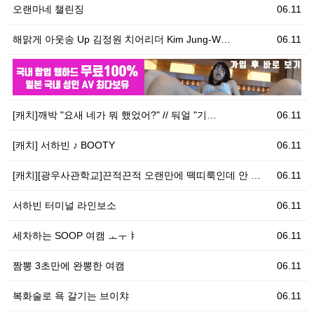
오랜마네 챌린징
06.11
해맑게 아웃송 Up 김정원 치어리더 Kim Jung-W…
06.11
06.11
우
[캐치]깨박 "요새 네가 뭐 했었어?" // 둬얼 "기…
06.11
[캐치] 서하빈 ♪ BOOTY
06.11
[캐치][광우사관학교]끈적끈적 오랜만에 떽띠룩인데 안 …
06.11
서하빈 터미널 라인보소
06.11
세차하는 SOOP 여캠 ㅗㅜㅑ
06.11
짬뽕 3초만에 완뽕한 여캠
06.11
복화술로 욕 갈기는 브이챠
06.11