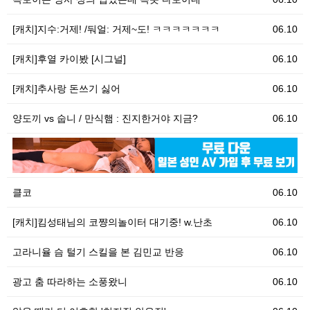
[캐치]지수:거제! /둬얼: 거제~도! ㅋㅋㅋㅋㅋㅋㅋ
06.10
[캐치]후열 카이봤 [시그널]
06.10
[캐치]추사랑 돈쓰기 싫어
06.10
양도끼 vs 숩니 / 만식햄 : 진지한거야 지금?
06.10
06.10
[
클코
06.10
[캐치]킴성태님의 코쨩의놀이터 대기중! w.난초
06.10
고라니율 슴 털기 스킬을 본 김민교 반응
06.10
광고 춤 따라하는 소풍왔니
06.10