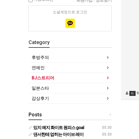
회원가입
|
정보찾기
소셜계정으로 로그인
Category
후방주의
연예인
BJ스트리머
일본스타
G
감상후기
Posts
+
있지 예지 화이트 원피스 goal
05.30
댄서한테 업히는 아이브 레이
05.30