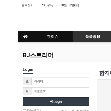
즐겨찾기
RSS 구독
08월 08일(토)
핫이슈
쭉쭉빵빵
BJ스트리머
Login
함지아
Login
자동로그인