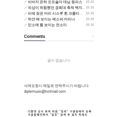
비비지 은하 오프숄더 데님 원피스
05.30
의상이 위험했던 경희대 축제 백지헌
05.30
비에 젖은 머리 시스루 흰 크롭티 에스파 닝닝
05.30
하얀 배 보이는 에스파 카리나
05.30
민소매 틈 보이는 전소미
05.30
Comments
+
글이 없습니다.
삭제요청시 메일로 연락주시기 바랍니다.
diplemusic@hotmail.com