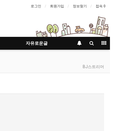
로그인
회원가입
정보찾기
접속 0
자유로운글
BJ스트리머