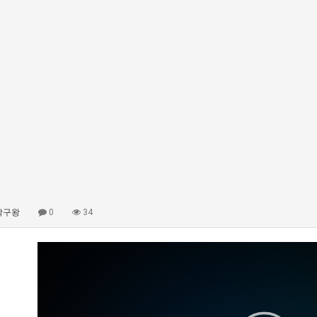
탁구왕
0
34