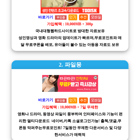
바로가기
무인증
가입혜택 : 10,000MB + 300p
국내대형웹하드사이트로 방대한 자료보유
성인영상과 영화 드라마의 업데이트가 빠르며,무료포인트와 매
달 무료쿠폰을 배포, 유아들이 볼수 있는 아동용 자료도 보유
2. 파일몽
바로가기
무인증
가입혜택 : 10,000MB + 7일 무제한
영화나 드라마, 동영상 파일이 풍부하며 인터페이스와 기능이 편
리한 멀티다운로드 네이버,카톡 소셜로그인가능! 출첵,댓글,쿠
폰등 막퍼주는무료포인트! 7일동안 무제한 다운서비스 및 다양
한서비스가 매력적