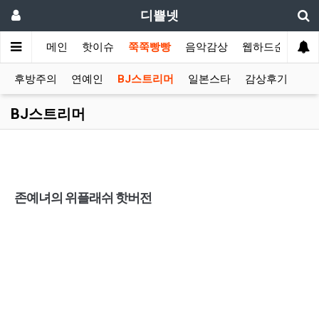
디쁠넷
메인
핫이슈
쭉쭉빵빵
음악감상
웹하드순위
후방주의
연예인
BJ스트리머
일본스타
감상후기
BJ스트리머
존예녀의 위플래쉬 핫버전