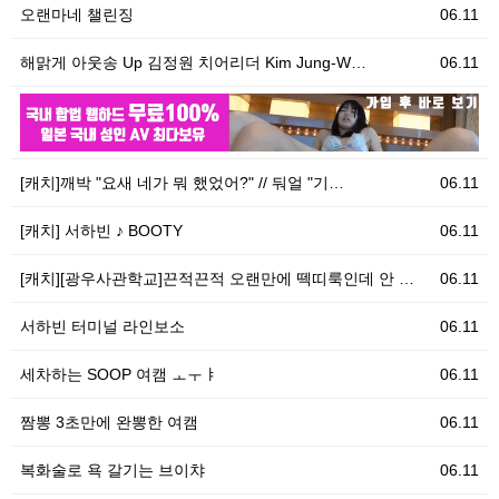
오랜마네 챌린징
06.11
해맑게 아웃송 Up 김정원 치어리더 Kim Jung-W…
06.11
06.11
우
[캐치]깨박 "요새 네가 뭐 했었어?" // 둬얼 "기…
06.11
[캐치] 서하빈 ♪ BOOTY
06.11
[캐치][광우사관학교]끈적끈적 오랜만에 떽띠룩인데 안 …
06.11
서하빈 터미널 라인보소
06.11
세차하는 SOOP 여캠 ㅗㅜㅑ
06.11
짬뽕 3초만에 완뽕한 여캠
06.11
복화술로 욕 갈기는 브이챠
06.11