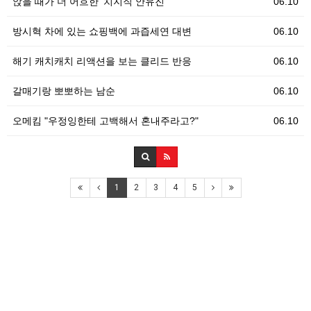
앉을 때가 더 어흐한 '치지직 안유진'
06.10
방시혁 차에 있는 쇼핑백에 과즙세연 대변
06.10
해기 캐치캐치 리액션을 보는 클리드 반응
06.10
갈매기랑 뽀뽀하는 남순
06.10
오메킴 "우정잉한테 고백해서 혼내주라고?"
06.10
1
2
3
4
5