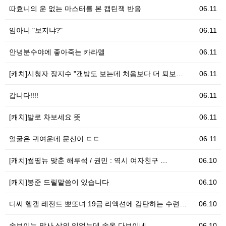
따효니의 운 없는 마스터를 본 캡틴잭 반응
06.11
임아니 "보지냐?"
06.11
안녕분수야에 좋아죽는 카라멜
06.11
[캐치]시청자 장지수 "갠방도 보는데 처음보다 더 퇴보…
06.11
갑니다!!!!
06.11
[캐치]발로 차보세요 뜻
06.11
얼굴은 귀여운데 문신이 ㄷㄷ
06.11
[캐치]썸띵뉴 맞춘 해루석 / 권민 : 역시 여자친구 …
06.10
[캐치]봉준 드릴말씀이 있습니다
06.10
디씨 헬갤 레전드 뽀또녀 19금 리액션에 감탄하는 수련…
06.10
속보이는 망사 상의 입었는데 속옷 다보이네
06.10