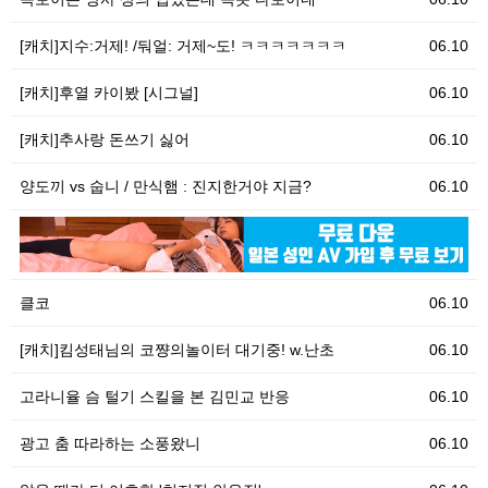
[캐치]지수:거제! /둬얼: 거제~도! ㅋㅋㅋㅋㅋㅋㅋ
06.10
[캐치]후열 카이봤 [시그널]
06.10
[캐치]추사랑 돈쓰기 싫어
06.10
양도끼 vs 숩니 / 만식햄 : 진지한거야 지금?
06.10
06.10
[
클코
06.10
[캐치]킴성태님의 코쨩의놀이터 대기중! w.난초
06.10
고라니율 슴 털기 스킬을 본 김민교 반응
06.10
광고 춤 따라하는 소풍왔니
06.10