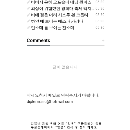
비비지 은하 오프숄더 데님 원피스
05.30
의상이 위험했던 경희대 축제 백지헌
05.30
비에 젖은 머리 시스루 흰 크롭티 에스파 닝닝
05.30
하얀 배 보이는 에스파 카리나
05.30
민소매 틈 보이는 전소미
05.30
Comments
+
글이 없습니다.
삭제요청시 메일로 연락주시기 바랍니다.
diplemusic@hotmail.com