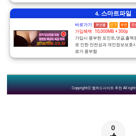
4. 스마트파일
바로가기
무인증
가입혜택 : 10,000MB + 300p
가입시 풍부한 포인트,댓글,출
로 인한 안전성과 개인정보보호사
료가 풍부함
Copyrightⓒ
웹하드사이트 추천
All righ
0