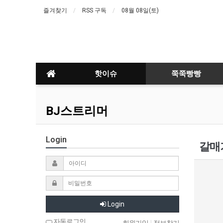
즐겨찾기
RSS 구독
08월 08일(토)
핫이슈
쭉쭉빵빵
BJ스트리머
Login
갈매
Login
자동로그인