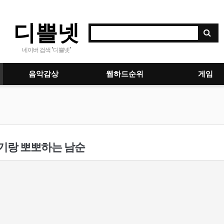
디쁠넷
네이버 검색 "디쁠넷"
음악감상
웹하드순위
게임
기랑 뽀뽀하는 남순