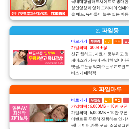
국내대형웹하드사이트로 방대한
성인영상과 영화 드라마의 업데
을 배포, 유아들이 볼수 있는 아
2. 파일몽
바로가기
무인증
가입혜택 : 300B + @
신규 웹하드 , 자료가 풍부하고 
페이스와 기능이 편리한 멀티다운
댓글,쿠폰등 막퍼주는무료포인트!
비스가 매력적
3. 파일마루
바로가기
무인증
가입혜택 : 6,000MB + 10만 쿠폰
가입혜택 : 6,000MB + 10만
이벤트를 꾸준히 진행하는 인기사
팡! 네이버,카톡,구글, 소셜로그