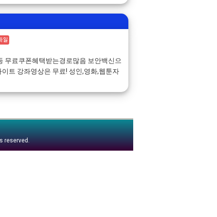
첵등 무료쿠폰혜택받는경로많음 보안백신으
이트 강좌영상은 무료! 성인,영화,웹툰자
ts reserved.