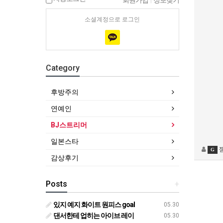
회원가입
|
정보찾기
소셜계정으로 로그인
Category
후방주의
연예인
BJ스트리머
일본스타
G
감상후기
Posts
+
있지 예지 화이트 원피스 goal
05.30
댄서한테 업히는 아이브 레이
05.30