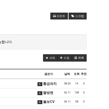
프린트
스크랩
능합니다.
삭제
수정
목록
글쓴이
날짜
조회
추천
황금와치
08.05
14
0
G
짤방맨
06.11
108
0
G
볼보CV
06.11
58
0
G