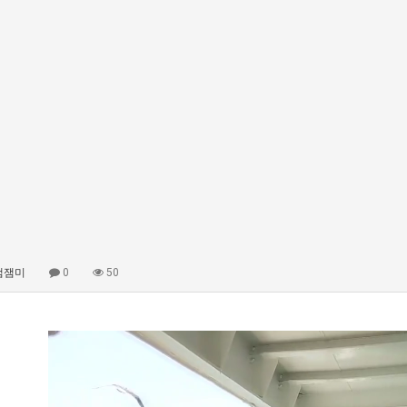
잼잼미
0
50