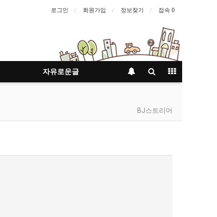
로그인
회원가입
정보찾기
접속 0
자유로운글
BJ스트리머