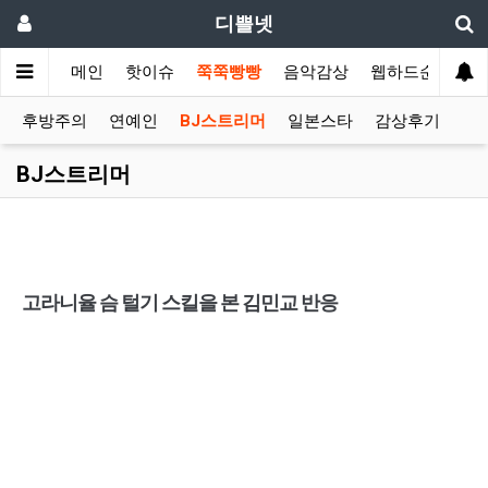
디쁠넷
메인
핫이슈
쭉쭉빵빵
음악감상
웹하드순위
후방주의
연예인
BJ스트리머
일본스타
감상후기
BJ스트리머
고라니율 슴 털기 스킬을 본 김민교 반응