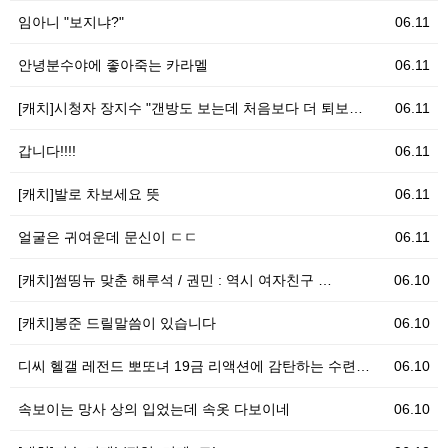
임아니 "보지냐?"
06.11
안녕분수야에 좋아죽는 카라멜
06.11
[캐치]시청자 장지수 "갠방도 보는데 처음보다 더 퇴보…
06.11
갑니다!!!!
06.11
[캐치]발로 차보세요 뜻
06.11
얼굴은 귀여운데 문신이 ㄷㄷ
06.11
[캐치]썸띵뉴 맞춘 해루석 / 권민 : 역시 여자친구 …
06.10
[캐치]봉준 드릴말씀이 있습니다
06.10
디씨 헬갤 레전드 뽀또녀 19금 리액션에 감탄하는 수련…
06.10
속보이는 망사 상의 입었는데 속옷 다보이네
06.10