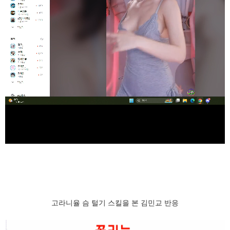
고라니율 슴 털기 스킬을 본 김민교 반응