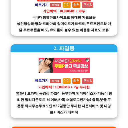
바로가기
무인증
가입혜택 : 10,000MB + 300p
국내대형웹하드사이트로 방대한 자료보유
성인영상과 영화 드라마의 업데이트가 빠르며,무료포인트와 매
달 무료쿠폰을 배포, 유아들이 볼수 있는 아동용 자료도 보유
2. 파일몽
바로가기
무인증
가입혜택 : 10,000MB + 7일 무제한
영화나 드라마, 동영상 파일이 풍부하며 인터페이스와 기능이 편
리한 멀티다운로드 네이버,카톡 소셜로그인가능! 출첵,댓글,쿠
폰등 막퍼주는무료포인트! 7일동안 무제한 다운서비스 및 다양
한서비스가 매력적