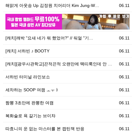
해맑게 아웃송 Up 김정원 치어리더 Kim Jung-W…
06.11
06.11
우
[캐치]깨박 "요새 네가 뭐 했었어?" // 둬얼 "기…
06.11
[캐치] 서하빈 ♪ BOOTY
06.11
[캐치][광우사관학교]끈적끈적 오랜만에 떽띠룩인데 안 …
06.11
서하빈 터미널 라인보소
06.11
세차하는 SOOP 여캠 ㅗㅜㅑ
06.11
짬뽕 3초만에 완뽕한 여캠
06.11
복화술로 욕 갈기는 브이챠
06.11
따효니의 운 없는 마스터를 본 캡틴잭 반응
06.11