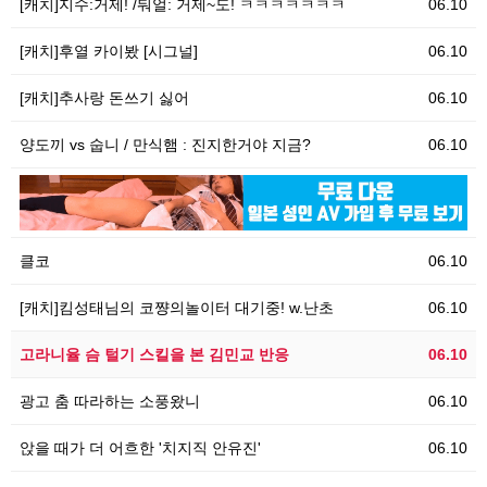
[캐치]지수:거제! /둬얼: 거제~도! ㅋㅋㅋㅋㅋㅋㅋ
06.10
[캐치]후열 카이봤 [시그널]
06.10
[캐치]추사랑 돈쓰기 싫어
06.10
양도끼 vs 숩니 / 만식햄 : 진지한거야 지금?
06.10
06.10
[
클코
06.10
[캐치]킴성태님의 코쨩의놀이터 대기중! w.난초
06.10
고라니율 슴 털기 스킬을 본 김민교 반응
06.10
광고 춤 따라하는 소풍왔니
06.10
앉을 때가 더 어흐한 '치지직 안유진'
06.10