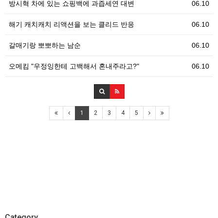
방시혁 차에 있는 쇼핑백에 과즙세연 대변
06.10
해기 캐치캐치 리액션을 보는 클리드 반응
06.10
갈매기랑 뽀뽀하는 남순
06.10
오메킴 "우정잉한테 고백해서 혼내주라고?"
06.10
1
2
3
4
5
Category