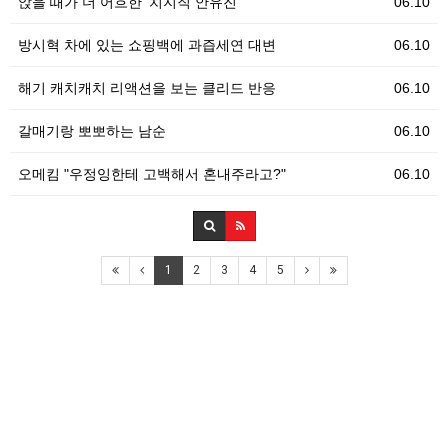
앉을 때가 더 어흐한 '치지직 안유진'
06.10
방시혁 차에 있는 쇼핑백에 과즙세연 대변
06.10
해기 캐치캐치 리액션을 보는 클리드 반응
06.10
갈매기랑 뽀뽀하는 남순
06.10
오메킴 "우정잉한테 고백해서 혼내주라고?"
06.10
1
2
3
4
5