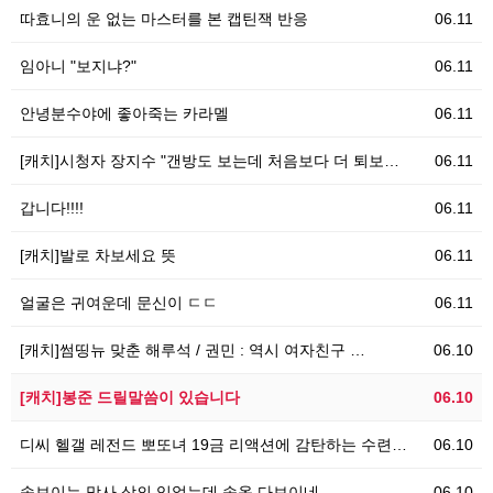
따효니의 운 없는 마스터를 본 캡틴잭 반응
06.11
임아니 "보지냐?"
06.11
안녕분수야에 좋아죽는 카라멜
06.11
[캐치]시청자 장지수 "갠방도 보는데 처음보다 더 퇴보…
06.11
갑니다!!!!
06.11
[캐치]발로 차보세요 뜻
06.11
얼굴은 귀여운데 문신이 ㄷㄷ
06.11
[캐치]썸띵뉴 맞춘 해루석 / 권민 : 역시 여자친구 …
06.10
[캐치]봉준 드릴말씀이 있습니다
06.10
디씨 헬갤 레전드 뽀또녀 19금 리액션에 감탄하는 수련…
06.10
속보이는 망사 상의 입었는데 속옷 다보이네
06.10