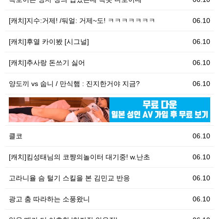
[캐치]지수:거제! /둬얼: 거제~도! ㅋㅋㅋㅋㅋㅋㅋ
06.10
[캐치]후열 카이봤 [시그널]
06.10
[캐치]추사랑 돈쓰기 싫어
06.10
양도끼 vs 숩니 / 만식햄 : 진지한거야 지금?
06.10
06.10
[
클코
06.10
[캐치]킴성태님의 코쨩의놀이터 대기중! w.난초
06.10
고라니율 슴 털기 스킬을 본 김민교 반응
06.10
광고 춤 따라하는 소풍왔니
06.10