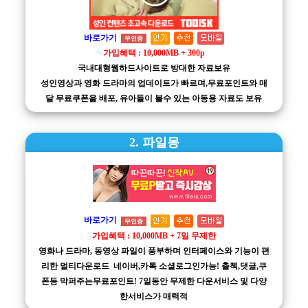
바로가기
무인증
가입혜택 : 10,000MB + 300p
국내대형웹하드사이트로 방대한 자료보유
성인영상과 영화 드라마의 업데이트가 빠르며,무료포인트와 매
달 무료쿠폰을 배포, 유아들이 볼수 있는 아동용 자료도 보유
2. 파일몽
바로가기
무인증
가입혜택 : 10,000MB + 7일 무제한
영화나 드라마, 동영상 파일이 풍부하며 인터페이스와 기능이 편
리한 멀티다운로드 네이버,카톡 소셜로그인가능! 출첵,댓글,쿠
폰등 막퍼주는무료포인트! 7일동안 무제한 다운서비스 및 다양
한서비스가 매력적