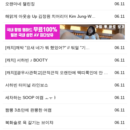
오랜마네 챌린징
06.11
해맑게 아웃송 Up 김정원 치어리더 Kim Jung-W…
06.11
06.11
우
[캐치]깨박 "요새 네가 뭐 했었어?" // 둬얼 "기…
06.11
[캐치] 서하빈 ♪ BOOTY
06.11
[캐치][광우사관학교]끈적끈적 오랜만에 떽띠룩인데 안 …
06.11
서하빈 터미널 라인보소
06.11
세차하는 SOOP 여캠 ㅗㅜㅑ
06.11
짬뽕 3초만에 완뽕한 여캠
06.11
복화술로 욕 갈기는 브이챠
06.11