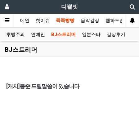
디쁠넷
메인
핫이슈
쭉쭉빵빵
음악감상
웹하드순위
후방주의
연예인
BJ스트리머
일본스타
감상후기
BJ스트리머
[캐치]봉준 드릴말씀이 있습니다