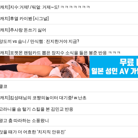
[캐치]지수:거제! /둬얼: 거제~도! ㅋㅋㅋㅋㅋㅋㅋ
[캐치]후열 카이봤 [시그널]
[캐치]추사랑 돈쓰기 싫어
양도끼 vs 숩니 / 만식햄 : 진지한거야 지금?
[캐치]포켓몬 팬텀카드 뽑은 장지수 소식을 들은 봉준 반응 ㅋㅋㅋ
클코
[캐치]킴성태님의 코쨩의놀이터 대기중! w.난초
고라니율 슴 털기 스킬을 본 김민교 반응
광고 춤 따라하는 소풍왔니
앉을 때가 더 어흐한 '치지직 안유진'