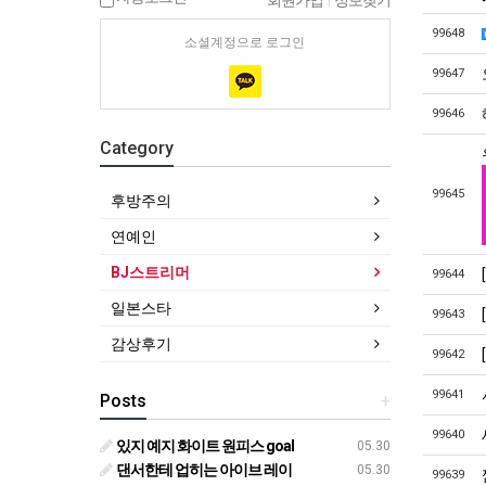
회원가입
|
정보찾기
99648
소셜계정으로 로그인
99647
99646
Category
99645
후방주의
연예인
BJ스트리머
99644
일본스타
99643
감상후기
99642
99641
Posts
+
99640
있지 예지 화이트 원피스 goal
05.30
댄서한테 업히는 아이브 레이
05.30
99639