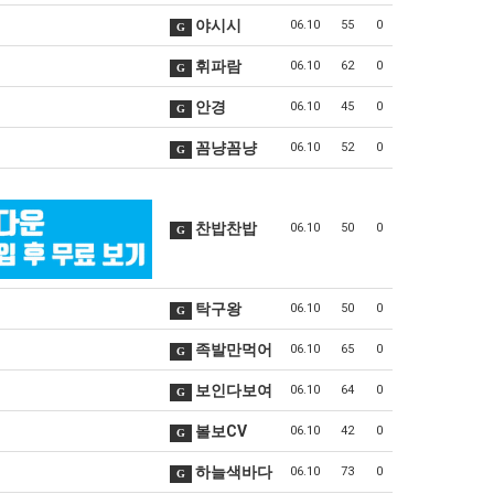
야시시
06.10
55
0
G
휘파람
06.10
62
0
G
안경
06.10
45
0
G
꼼냥꼼냥
06.10
52
0
G
찬밥찬밥
06.10
50
0
G
탁구왕
06.10
50
0
G
족발만먹어
06.10
65
0
G
보인다보여
06.10
64
0
G
볼보CV
06.10
42
0
G
하늘색바다
06.10
73
0
G