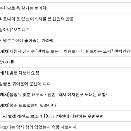
복화술로 욕 갈기는 브이챠
따효니의 운 없는 마스터를 본 캡틴잭 반응
임아니 "보지냐?"
안녕분수야에 좋아죽는 카라멜
[캐치]시청자 장지수 "갠방도 보는데 처음보다 더 퇴보하는 느낌? 갠방컨텐
갑니다!!!!
[캐치]발로 차보세요 뜻
얼굴은 귀여운데 문신이 ㄷㄷ
[캐치]썸띵뉴 맞춘 해루석 / 권민 : 역시 여자친구 노래는 해황!
[캐치]봉준 드릴말씀이 있습니다
디씨 헬갤 레전드 뽀또녀 19금 리액션에 감탄하는 수련수련
속보이는 망사 상의 입었는데 속옷 다보이네