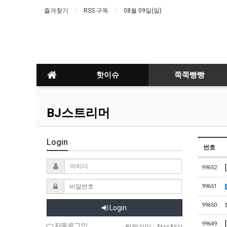
즐겨찾기
RSS 구독
08월 09일(일)
핫이슈
쭉쭉빵빵
BJ스트리머
Login
번호
99652
99651
99650
Login
99649
자동로그인