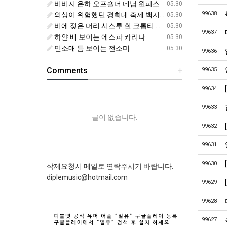
비비지 은하 오프숄더 데님 원피스
05.30
99638
의상이 위험했던 경희대 축제 백지헌
05.30
비에 젖은 머리 시스루 흰 크롭티 에스파 닝닝
05.30
99637
하얀 배 보이는 에스파 카리나
05.30
민소매 틈 보이는 전소미
05.30
99636
Comments
+
99635
99634
99633
글이 없습니다.
99632
99631
99630
삭제요청시 메일로 연락주시기 바랍니다.
diplemusic@hotmail.com
99629
99628
99627