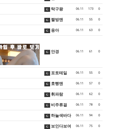
탁구왕
06.11
173
0
G
짤방맨
06.11
55
0
G
응아
06.11
63
0
G
안경
06.11
61
0
G
포토테일
06.11
55
0
G
호빵맨
06.11
57
0
G
휘파람
06.11
62
0
G
비주류걸
06.11
78
0
G
하늘색바다
06.11
94
0
G
보인다보여
06.11
75
0
G