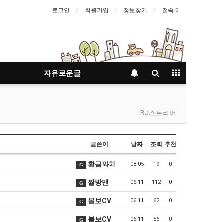
로그인
회원가입
정보찾기
접속 0
자유로운글
BJ스트리머
글쓴이
날짜
조회
추천
황금와치
08.05
19
0
G
짤방맨
06.11
112
0
G
볼보CV
06.11
62
0
G
볼보CV
06.11
56
0
G