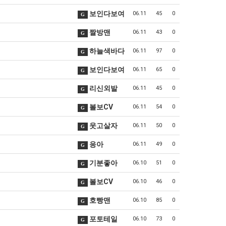
보인다보여
06.11
45
0
G
짤방맨
06.11
43
0
G
하늘색바다
06.11
97
0
G
보인다보여
06.11
65
0
G
리신외발
06.11
45
0
G
볼보CV
06.11
54
0
G
웃고살자
06.11
50
0
G
응아
06.11
49
0
G
기분좋아
06.10
51
0
G
볼보CV
06.10
46
0
G
호빵맨
06.10
85
0
G
포토테일
06.10
73
0
G