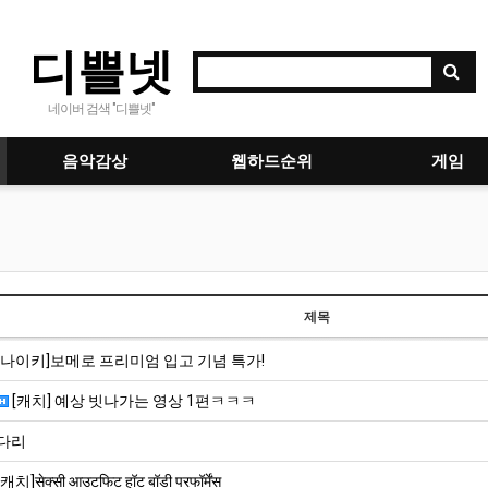
디쁠넷
네이버 검색 "디쁠넷"
음악감상
웹하드순위
게임
제목
[나이키]보메로 프리미엄 입고 기념 특가!
[캐치] 예상 빗나가는 영상 1편ㅋㅋㅋ
다리
[캐치]सेक्सी आउटफिट हॉट बॉडी परफॉर्मेंस