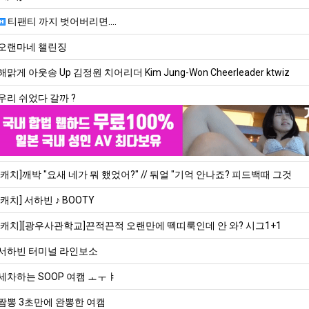
티팬티 까지 벗어버리면....
오랜마네 챌린징
해맑게 아웃송 Up 김정원 치어리더 Kim Jung-Won Cheerleader ktwiz
우리 쉬었다 갈까 ?
[캐치]깨박 "요새 네가 뭐 했었어?" // 둬얼 "기억 안나죠? 피드백때 그것
[캐치] 서하빈 ♪ BOOTY
[캐치][광우사관학교]끈적끈적 오랜만에 떽띠룩인데 안 와? 시그1+1
서하빈 터미널 라인보소
세차하는 SOOP 여캠 ㅗㅜㅑ
짬뽕 3초만에 완뽕한 여캠