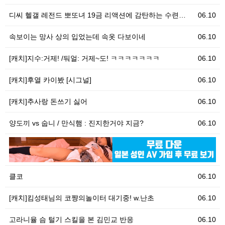
디씨 헬갤 레전드 뽀또녀 19금 리액션에 감탄하는 수련…
06.10
속보이는 망사 상의 입었는데 속옷 다보이네
06.10
[캐치]지수:거제! /둬얼: 거제~도! ㅋㅋㅋㅋㅋㅋㅋ
06.10
[캐치]후열 카이봤 [시그널]
06.10
[캐치]추사랑 돈쓰기 싫어
06.10
양도끼 vs 숩니 / 만식햄 : 진지한거야 지금?
06.10
06.10
[
클코
06.10
[캐치]킴성태님의 코쨩의놀이터 대기중! w.난초
06.10
고라니율 슴 털기 스킬을 본 김민교 반응
06.10