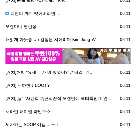
[캐치]सेक्सी आउटफिट हॉट बॉडी परफ…
06.11
티팬티 까지 벗어버리면....
06.11
오랜마네 챌린징
06.11
해맑게 아웃송 Up 김정원 치어리더 Kim Jung-W…
06.11
06.11
우
[캐치]깨박 "요새 네가 뭐 했었어?" // 둬얼 "기…
06.11
[캐치] 서하빈 ♪ BOOTY
06.11
[캐치][광우사관학교]끈적끈적 오랜만에 떽띠룩인데 안 …
06.11
서하빈 터미널 라인보소
06.11
세차하는 SOOP 여캠 ㅗㅜㅑ
06.11