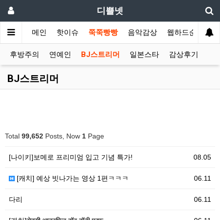
디쁠넷
메인
핫이슈
쭉쭉빵빵
음악감상
웹하드순위
후방주의
연예인
BJ스트리머
일본스타
감상후기
BJ스트리머
Total
99,652
Posts, Now
1
Page
[나이키]보메로 프리미엄 입고 기념 특가!
08.05
[캐치] 예상 빗나가는 영상 1편ㅋㅋㅋ
06.11
다리
06.11