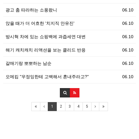
광고 춤 따라하는 소풍왔니
06.10
앉을 때가 더 어흐한 '치지직 안유진'
06.10
방시혁 차에 있는 쇼핑백에 과즙세연 대변
06.10
해기 캐치캐치 리액션을 보는 클리드 반응
06.10
갈매기랑 뽀뽀하는 남순
06.10
오메킴 "우정잉한테 고백해서 혼내주라고?"
06.10
1
2
3
4
5