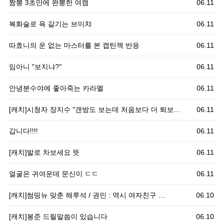
짬뽕 3초만에 완뽕한 여캠
06.11
복화술로 욕 갈기는 브이챠
06.11
따효니의 운 없는 마스터를 본 캡틴잭 반응
06.11
임아니 "보지냐?"
06.11
안녕분수야에 좋아죽는 카라멜
06.11
[캐치]시청자 장지수 "갠방도 보는데 처음보다 더 퇴보…
06.11
갑니다!!!!
06.11
[캐치]발로 차보세요 뜻
06.11
얼굴은 귀여운데 문신이 ㄷㄷ
06.11
[캐치]썸띵뉴 맞춘 해루석 / 권민 : 역시 여자친구 …
06.10
[캐치]봉준 드릴말씀이 있습니다
06.10