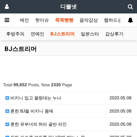
디쁠넷
메인
핫이슈
쭉쭉빵빵
음악감상
웹하드순위
후방주의
연예인
BJ스트리머
일본스타
감상후기
BJ스트리머
Total
99,652
Posts, Now
2330
Page
비키니 입고 꿀렁대는 누나
2020.05.08
흔한 BJ들 비키니 몸매
2020.05.08
흔한 유부녀의 허리 골반 라인
2020.05.08