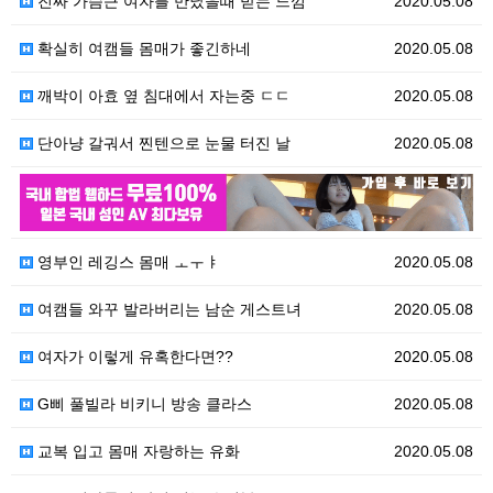
진짜 가슴큰 여자를 만났을때 받는 느낌
2020.05.08
확실히 여캠들 몸매가 좋긴하네
2020.05.08
깨박이 아효 옆 침대에서 자는중 ㄷㄷ
2020.05.08
단아냥 갈궈서 찐텐으로 눈물 터진 날
2020.05.08
2020.05.08
영부인 레깅스 몸매 ㅗㅜㅑ
2020.05.08
여캠들 와꾸 발라버리는 남순 게스트녀
2020.05.08
여자가 이렇게 유혹한다면??
2020.05.08
G삐 풀빌라 비키니 방송 클라스
2020.05.08
교복 입고 몸매 자랑하는 유화
2020.05.08