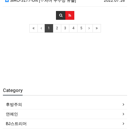
SIRO-3177-UN [ㅇ처녀 무수정 유출]
2022.07.16
1
2
3
4
5
Category
후방주의
연예인
BJ스트리머