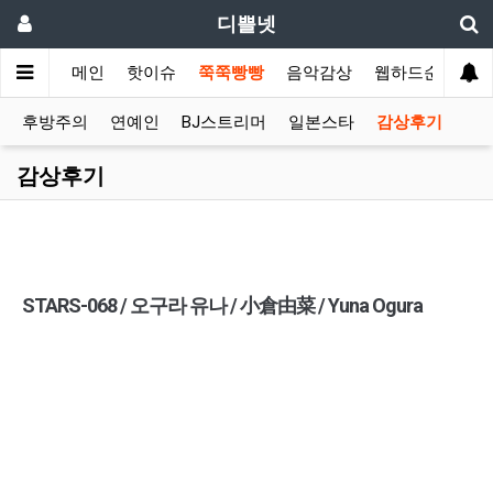
디쁠넷
메인
핫이슈
쭉쭉빵빵
음악감상
웹하드순위
후방주의
연예인
BJ스트리머
일본스타
감상후기
감상후기
STARS-068 / 오구라 유나 / 小倉由菜 / Yuna Ogura