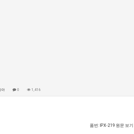
응아
0
1,416
품번: IPX-219
원문 보기