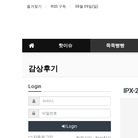
즐겨찾기
RSS 구독
08월 09일(일)
핫이슈
쭉쭉빵빵
감상후기
Login
IPX-
Login
자동로그인