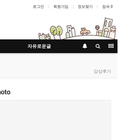
로그인
회원가입
정보찾기
접속 0
자유로운글
감상후기
oto