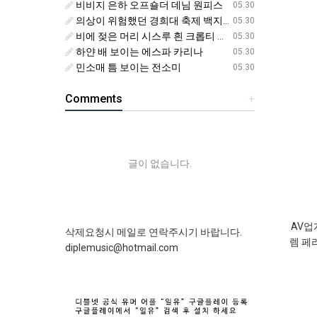
비비지 은하 오프숄더 데님 원피스
05.30
의상이 위험했던 경희대 축제 백지헌
05.30
비에 젖은 머리 시스루 흰 크롭티 에스파 닝닝
05.30
하얀 배 보이는 에스파 카리나
05.30
민소매 틈 보이는 전소미
05.30
Comments
+
글이 없습니다.
AV업
삭제요청시 메일로 연락주시기 바랍니다.
렘 페
diplemusic@hotmail.com