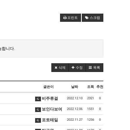
프린트
스크랩
능합니다.
삭제
수정
목록
글쓴이
날짜
조회
추천
비주류걸
2022.12.10
2321
0
G
보인다보여
2022.12.06
1551
0
G
포토테일
2022.11.27
1256
0
G