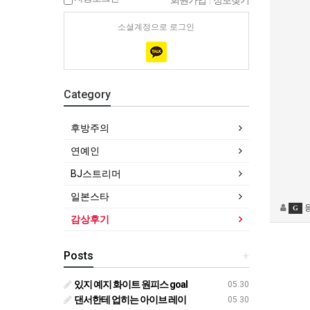
회원가입
|
정보찾기
소셜계정으로 로그인
Category
후방주의
연예인
BJ스트리머
일본스타
G
감상후기
Posts
+
있지 예지 화이트 원피스 goal
05.30
댄서한테 업히는 아이브 레이
05.30