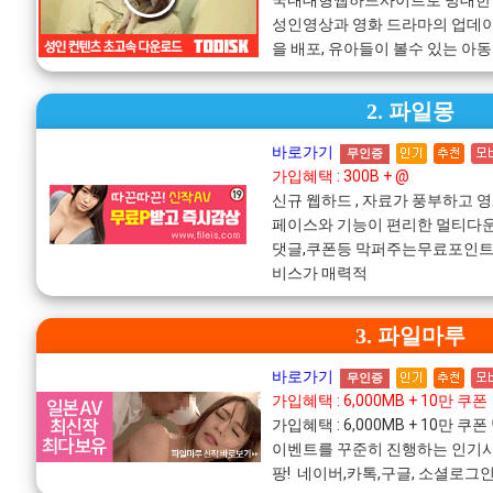
국내대형웹하드사이트로 방대한
성인영상과 영화 드라마의 업데
을 배포, 유아들이 볼수 있는 아
2. 파일몽
바로가기
무인증
가입혜택 : 300B + @
신규 웹하드 , 자료가 풍부하고 
페이스와 기능이 편리한 멀티다운
댓글,쿠폰등 막퍼주는무료포인트!
비스가 매력적
3. 파일마루
바로가기
무인증
가입혜택 : 6,000MB + 10만 쿠폰
가입혜택 : 6,000MB + 10만
이벤트를 꾸준히 진행하는 인기사
팡! 네이버,카톡,구글, 소셜로그