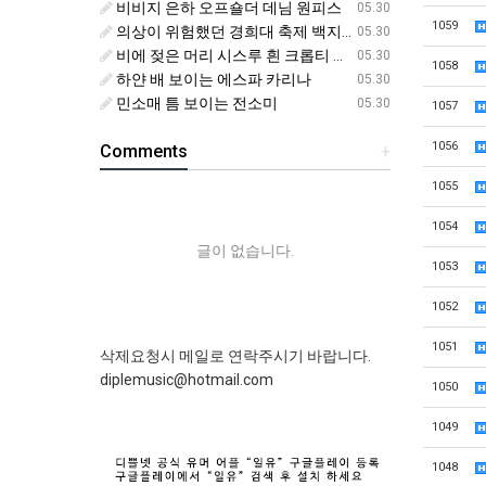
비비지 은하 오프숄더 데님 원피스
05.30
1059
의상이 위험했던 경희대 축제 백지헌
05.30
비에 젖은 머리 시스루 흰 크롭티 에스파 닝닝
05.30
1058
하얀 배 보이는 에스파 카리나
05.30
민소매 틈 보이는 전소미
05.30
1057
1056
Comments
+
1055
1054
글이 없습니다.
1053
1052
1051
삭제요청시 메일로 연락주시기 바랍니다.
diplemusic@hotmail.com
1050
1049
1048