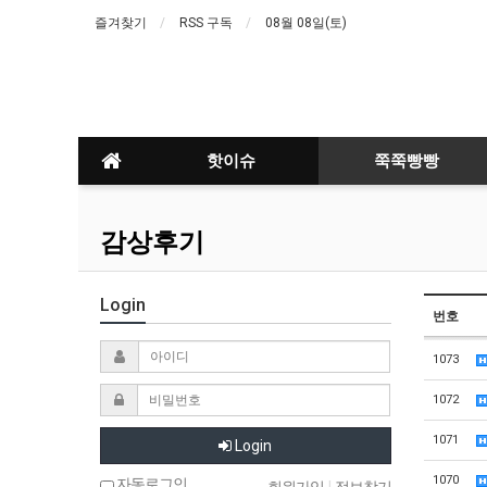
즐겨찾기
RSS 구독
08월 08일(토)
핫이슈
쭉쭉빵빵
감상후기
Login
번호
1073
1072
1071
Login
1070
자동로그인