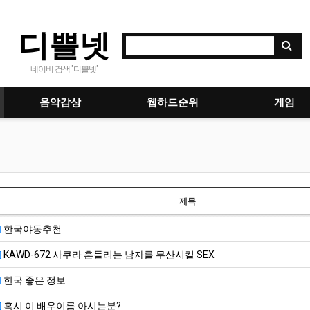
디쁠넷
네이버 검색 "디쁠넷"
음악감상
웹하드순위
게임
제목
한국야동추천
KAWD-672 사쿠라 흔들리는 남자를 무산시킬 SEX
한국 좋은 정보
혹시 이 배우이름 아시는분?