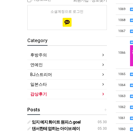
회원가입
|
정보찾기
1069
소셜계정으로 로그인
1068
1067
Category
1066
후방주의
연예인
1065
BJ스트리머
일본스타
1064
감상후기
1063
1062
Posts
+
1061
있지 예지 화이트 원피스 goal
05.30
댄서한테 업히는 아이브 레이
05.30
1060