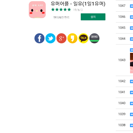
1047
1046
1045
1044
1043
1042
1041
1040
1039
1038