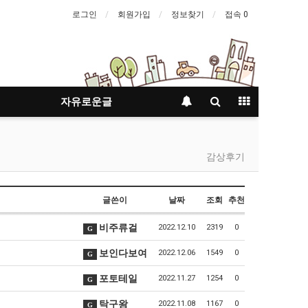
로그인
회원가입
정보찾기
접속 0
자유로운글
감상후기
글쓴이
날짜
조회
추천
비주류걸
2022.12.10
2319
0
G
보인다보여
2022.12.06
1549
0
G
포토테일
2022.11.27
1254
0
G
탁구왕
2022.11.08
1167
0
G