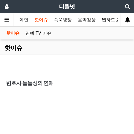
디쁠넷
메인
핫이슈
쭉쭉빵빵
음악감상
웹하드순위
핫이슈
연예 TV 이슈
핫이슈
변호사 돌돌싱의 연애