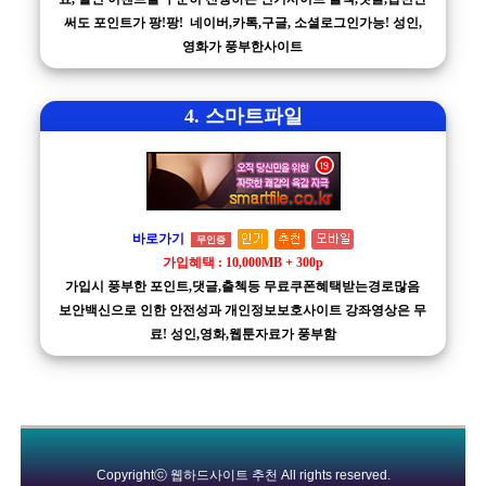
써도 포인트가 팡!팡! 네이버,카톡,구글, 소셜로그인가능! 성인,
영화가 풍부한사이트
4. 스마트파일
바로가기
무인증
가입혜택 : 10,000MB + 300p
가입시 풍부한 포인트,댓글,출첵등 무료쿠폰혜택받는경로많음
보안백신으로 인한 안전성과 개인정보보호사이트 강좌영상은 무
료! 성인,영화,웹툰자료가 풍부함
Copyrightⓒ
웹하드사이트 추천
All rights reserved.