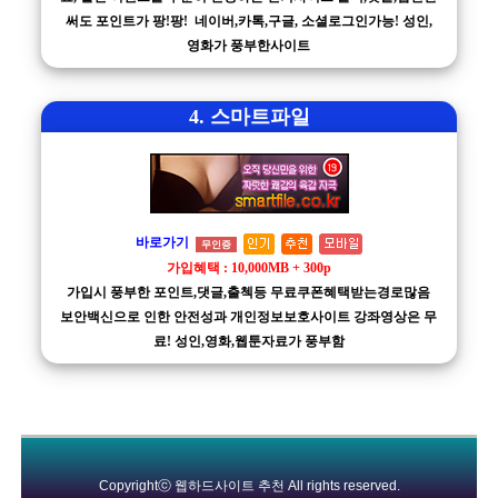
써도 포인트가 팡!팡! 네이버,카톡,구글, 소셜로그인가능! 성인,
영화가 풍부한사이트
4. 스마트파일
바로가기
무인증
가입혜택 : 10,000MB + 300p
가입시 풍부한 포인트,댓글,출첵등 무료쿠폰혜택받는경로많음
보안백신으로 인한 안전성과 개인정보보호사이트 강좌영상은 무
료! 성인,영화,웹툰자료가 풍부함
Copyrightⓒ
웹하드사이트 추천
All rights reserved.