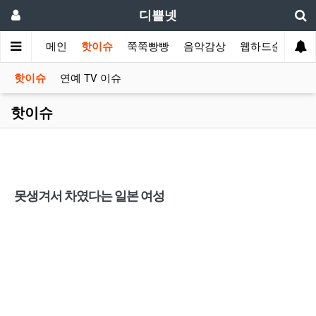
디쁠넷
메인
핫이슈
쭉쭉빵빵
음악감상
웹하드순위
핫이슈
연예 TV 이슈
핫이슈
못생겨서 차였다는 일본 여성