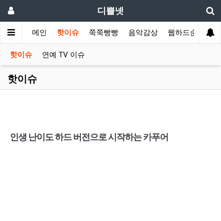
디쁠넷
메인
핫이슈
쭉쭉빵빵
음악감상
웹하드순위
핫이슈
연예 TV 이슈
핫이슈
인생 난이도 하드 버전으로 시작하는 카푸어