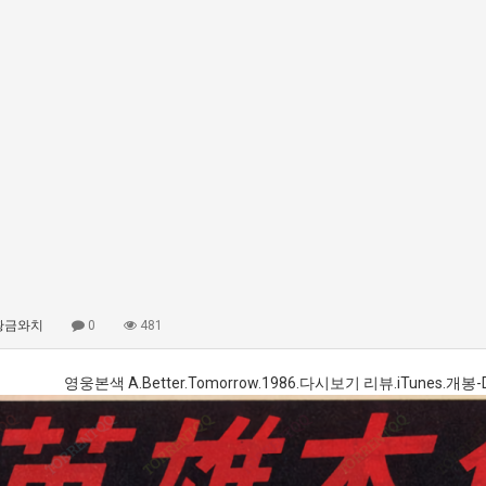
황금와치
0
481
영웅본색 A.Better.Tomorrow.1986.다시보기 리뷰.iTunes.개봉-