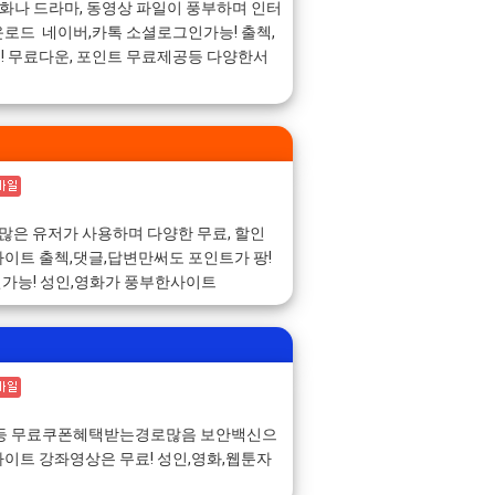
영화나 드라마, 동영상 파일이 풍부하며 인터
로드 네이버,카톡 소셜로그인가능! 출첵,
 무료다운, 포인트 무료제공등 다양한서
 쿠폰 많은 유저가 사용하며 다양한 무료, 할인
이트 출첵,댓글,답변만써도 포인트가 팡!
인가능! 성인,영화가 풍부한사이트
첵등 무료쿠폰혜택받는경로많음 보안백신으
이트 강좌영상은 무료! 성인,영화,웹툰자