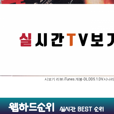
시보기 리뷰.iTunes.개봉-DL.DD5.1.DV.시나
웹하드순위
실시간 BEST 순위