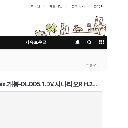
로그인
회원가입
정보찾기
접속 0
자유로운글
영화감상
영웅본색 A.Better.Tomorrow.1986.다시보기 리뷰.iTunes.개봉-DL.DD5.1.DV.시나리오R.H.265-…