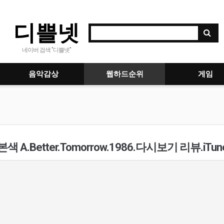
디쁠넷
네이버 검색 "디쁠넷"
음악감상
웹하드순위
게임