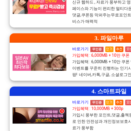
신규 웹하드 , 자료가 풍부하고 
페이스와 기능이 편리한 멀티다운
댓글,쿠폰등 막퍼주는무료포인트!
비스가 매력적
3. 파일마루
바로가기
무인증
가입혜택 : 6,000MB + 10만 쿠폰
가입혜택 : 6,000MB + 10만
이벤트를 꾸준히 진행하는 인기사
팡! 네이버,카톡,구글, 소셜로그
4. 스마트파일
바로가기
무인증
가입혜택 : 10,000MB + 300p
가입시 풍부한 포인트,댓글,출
로 인한 안전성과 개인정보보호사
료가 풍부함