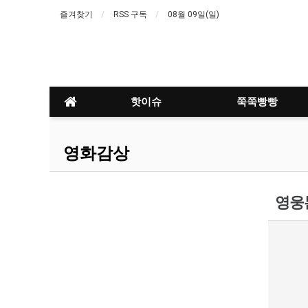
즐겨찾기
RSS 구독
08월 09일(일)
핫이슈
쭉쭉빵빵
영화감상